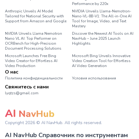
Performance by 220x
Anthropic Unveils AI Model
NVIDIA Unveils Llama-Nemotron-
Tailored for National Security with
Nano-VL-8B-V1: The All-in-One AI
Support from Amazon and Google
Tool for Image, Video, and Text
Mastery
NVIDIA Unveils Llama Nemotron
Discover the Newest AI Tools on AI
Nano VL AI: Top Performer on
NavHub – June 2025 Launch
OCRBench for High-Precision
Highlights
Document Processing Solutions
Microsoft Launches Free Bing
Microsoft Bing Unveils Innovative
Video Creator for Effortless AI
Video Creation Tool for Effortless
Video Production
AI Video Generation
О нас
Политика конфиденциальности
Условия использования
Свяжитесь с нами
lyqtzs@gmail.com
AI
NavHub
Copyright
2026
© AI NavHub. All rights reserved.
AI NavHub Справочник по инструментам