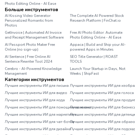
Photo Editing Online - AI Ease
Больше инструментов
AI Kissing Video Generator:
The Complete AI Powered Stock
Personalized Romantic from
Research Platform | FinChat.io
Photos
GetInvoice | Automated AI Invoice
Free AI Photo Editor: Automate
and Receipt Management Software
Photo Editing Online - AI Ease
AI Passport Photo Maker Free
Appaca | Build and Ship your AI-
Online (no sign-up)
powered Apps in Minutes
AI Sentence | Free Online AI
SEO Title Generator | ROAST
Sentence Rewriter Tool 2024
TOOLS
Cerebro - AI-Powered Knowledge
Launch Your Startup in Days, Not
Management
Weeks | ShipFast
Категории инструментов
Лучшие инструменты ИИ для письма
Лучшие инструменты ИИ для изобр
Лучшие инструменты ИИ для видео
Лучшие инструменты ИИ для голоса
Лучшие инструменты ИИ для кода
Лучшие инструменты ИИ для продук
Лучшие инструменты ИИ для помощников жизни
Лучшие инструменты ИИ для бизнес
Лучшие инструменты ИИ для маркетинга
Лучшие инструменты ИИ для детекц
Лучшие инструменты ИИ для чат-ботов
Лучшие инструменты ИИ для образ
Лучшие инструменты ИИ для дизайна
Лучшие инструменты ИИ для подска