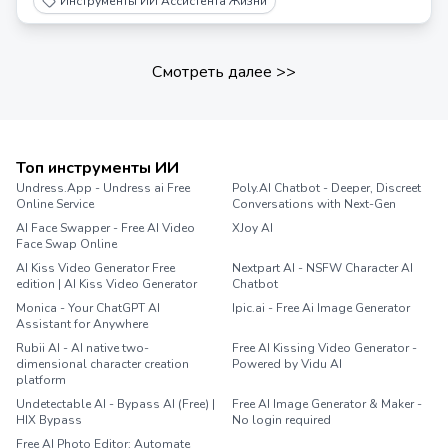
Инструменты ИИ Ассистента Жизни
Смотреть далее
>>
Топ инструменты ИИ
Undress.App - Undress ai Free
Poly.AI Chatbot - Deeper, Discreet
Online Service
Conversations with Next-Gen
AI Face Swapper - Free AI Video
XJoy AI
Face Swap Online
AI Kiss Video Generator Free
Nextpart AI - NSFW Character AI
edition | AI Kiss Video Generator
Chatbot
Monica - Your ChatGPT AI
Ipic.ai - Free Ai Image Generator
Assistant for Anywhere
Rubii AI - AI native two-
Free AI Kissing Video Generator -
dimensional character creation
Powered by Vidu AI
platform
Undetectable AI - Bypass AI (Free) |
Free AI Image Generator & Maker -
HIX Bypass
No login required
Free AI Photo Editor: Automate