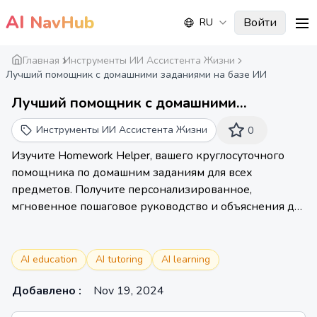
AI
NavHub
Войти
RU
me
Главная
Инструменты ИИ Ассистента Жизни
Лучший помощник с домашними заданиями на базе ИИ
Лучший помощник с домашними
заданиями на базе ИИ - Вопросы ИИ
Инструменты ИИ Ассистента Жизни
0
онлайн
Изучите Homework Helper, вашего круглосуточного
помощника по домашним заданиям для всех
предметов. Получите персонализированное,
мгновенное пошаговое руководство и объяснения для
любого вопроса.
AI education
AI tutoring
AI learning
Добавлено
:
Nov 19, 2024