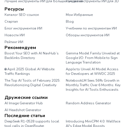
Лучшие инструменты ИИ для больших моделей
Лучшие инструменты ИИ для 3D
Ресурсы
Каталог SEO-ссылок
Мои Избранные
Стартап
Blog
Блог инструментов ИИ
Учебники по инструментам ИИ
Новости ИИ
Обзоры инструментов ИИ
Рейтинг ИИ
Рекомендуем
Boost Your SEO with AI NavHub’s
Gemma Model Family Unveiled at
Backlinks Directory
Google I/O: From Mobile to Sign
Language Translation
🌐 April 2025 Global AI Website
Apple to Unveil AI Model Access
Traffic Rankings
for Developers at WWDC 2025
The Top AI Tools of February 2025:
NotebookLM Sees 56% Growth in
Revolutionizing Digital Creativity
Monthly Traffic Over 6 Months: Key
Insights for AI Tools Enthusiasts
Дружеские ссылки
AI Image Generator Hub
Random Address Generator
AI Headshot Generator
Marathon Pace Chart
Последние статьи
DeepSeek R1-0528 supports local
Introducing MiniCPM 4.0: Wallface
tool calls in OpenRouter.
AI's Edge Model Boosts