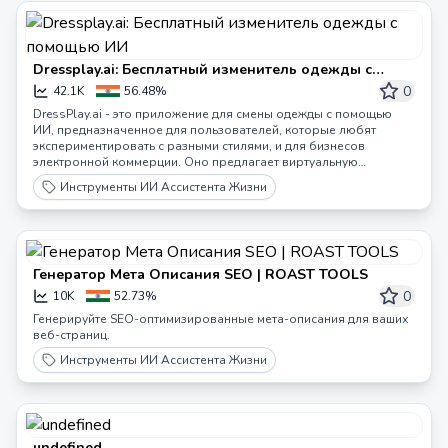
Dressplay.ai: Бесплатный изменитель одежды с
помощью ИИ
0
42.1K
56.48%
DressPlay.ai - это приложение для смены одежды с помощью
ИИ, предназначенное для пользователей, которые любят
экспериментировать с разными стилями, и для бизнесов
электронной коммерции. Оно предлагает виртуальную
примерочную, где пользователи могут генерировать
Инструменты ИИ Ассистента Жизни
изображения и видео с моделью, облаченной в одежду, с
помощью ИИ, в течение секунд. Независимо от того, вы любите
традиционные костюмы, модную одежду или костюмы
персонажей, DressPlay.ai удовлетворяет всем вашим
потребностям в стилизации. Как инструмент для смены наряда,
Генератор Мета Описания SEO | ROAST TOOLS
вы можете облачить в наряд кого угодно.
0
10K
52.73%
Генерируйте SEO-оптимизированные мета-описания для ваших
веб-страниц.
Инструменты ИИ Ассистента Жизни
undefined