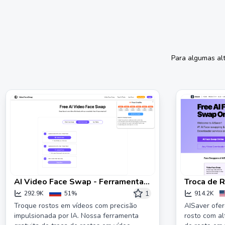
Para algumas al
AI Video Face Swap - Ferramenta
Troca de R
de Troca de Rosto Online Gratuita
Grátis - A
1
292.9K
51%
914.2K
Troque rostos em vídeos com precisão
AISaver ofer
impulsionada por IA. Nossa ferramenta
rosto com al