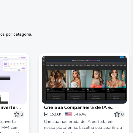
os por categoria.
onverter
Crie Sua Companheira de IA e
or de
Namorada Virtual Personalizada |
2
0
152.6K
54.63%
aiAllure
 Converta
Crie sua namorada de IA perfeita em
s MP4 com
nossa plataforma. Escolha sua aparência