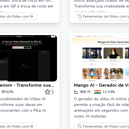
vídeo, troca de rosto em foto,
nosso avançado criador de víd
to em GIF e troca de rosto em
Transforme sua criatividade e
as.
visuais cativantes.
tas de Vídeo com IA
Ferramentas de Vídeo com I
Venom - Transforme suas
Mango AI - Gerador de V
vídeos Venom com o Pika
Texto em Vídeo
1
88.63%
968.7K
12.54%
ossibilidades do Vídeo AI
O gerador de vídeo AI online 
nsforme suas ideias em
permite a criação fácil de víd
essionantes com o Pika AI.
animações em segundos com 
vozes AI realistas.
tas de Vídeo com IA
Ferramentas de Vídeo com I