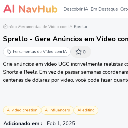
AI
NavHub
Descobrir IA
Em Destaque
Cat
Início
Ferramentas de Vídeo com IA
Sprello
Sprello - Gere Anúncios em Vídeo com
Ferramentas de Vídeo com IA
0
Crie anúncios em vídeo UGC incrivelmente realistas c
Shorts e Reels. Em vez de passar semanas coordenan
centenas de dólares por vídeo, você pode fazer quanto
AI video creation
AI influencers
AI editing
Adicionado em
:
Feb 1, 2025