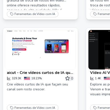
gratuita de troca de rostos em vídeo
de rosto em 
online oferece resultados rápidos,
troca de ros
seguros e de alta qualidade. Não é
várias pesso
Ferramentas de Vídeo com IA
Ferramen
necessário fazer downloads!
aicut - Crie vídeos curtos de IA que
Vídeo AI 
fazem seu canal sem rosto crescer
fotos em 
0
329.3K
18.23%
1.4K
AI
Crie vídeos curtos de IA que façam seu
Explore as p
canal sem rosto crescer.
Venom e tra
visuais impr
Ferramentas de Vídeo com IA
Ferramen