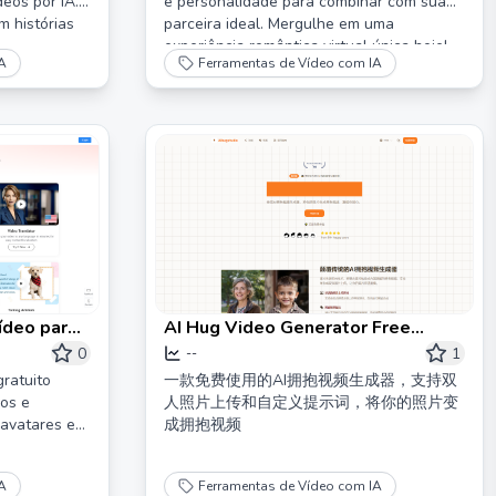
eos por IA.
e personalidade para combinar com sua
m histórias
parceira ideal. Mergulhe em uma
experiência romântica virtual única hoje!
A
Ferramentas de Vídeo com IA
Sexo de IA & Imagens de IA NSFW!
ídeo para
AI Hug Video Generator Free
Version: AI Hug Video Generator
0
1
--
gratuito
一款免费使用的AI拥抱视频生成器，支持双
eos e
人照片上传和自定义提示词，将你的照片变
avatares e
成拥抱视频
A
Ferramentas de Vídeo com IA