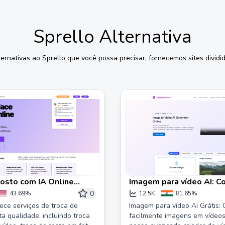
Sprello
Alternativa
ternativas ao
Sprello
que você possa precisar, fornecemos sites dividid
osto com IA Online
Imagem para vídeo AI: C
ISaver
imagem para mp4, Criad
0
43.69%
12.5K
81.65%
Vídeo AI
ece serviços de troca de
Imagem para vídeo AI Grátis:
ta qualidade, incluindo troca
facilmente imagens em vídeo