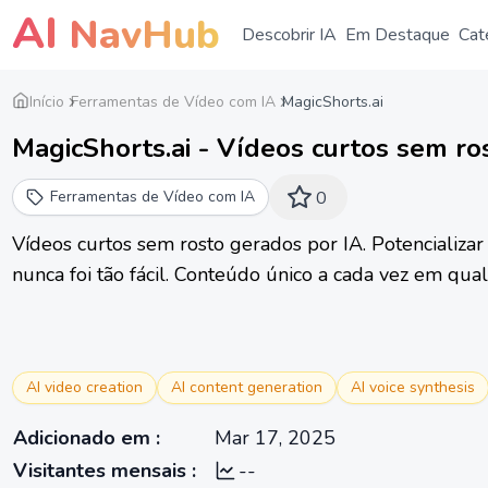
AI
NavHub
Descobrir IA
Em Destaque
Cat
Início
Ferramentas de Vídeo com IA
MagicShorts.ai
MagicShorts.ai - Vídeos curtos sem ro
criadores de conteúdo nas redes socia
Ferramentas de Vídeo com IA
0
Vídeos curtos sem rosto gerados por IA. Potencializar
nunca foi tão fácil. Conteúdo único a cada vez em qual
AI video creation
AI content generation
AI voice synthesis
Adicionado em
:
Mar 17, 2025
Visitantes mensais
:
--