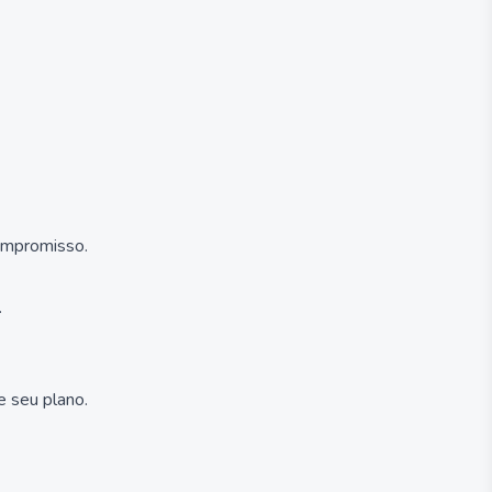
compromisso.
.
e seu plano.