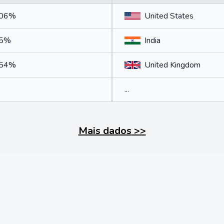
.06%
United States
25%
India
.54%
United Kingdom
...
Mais dados
>>