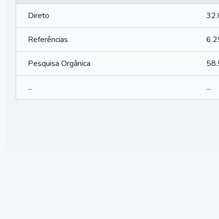
Direto
32
Referências
6.
Pesquisa Orgânica
58
...
...