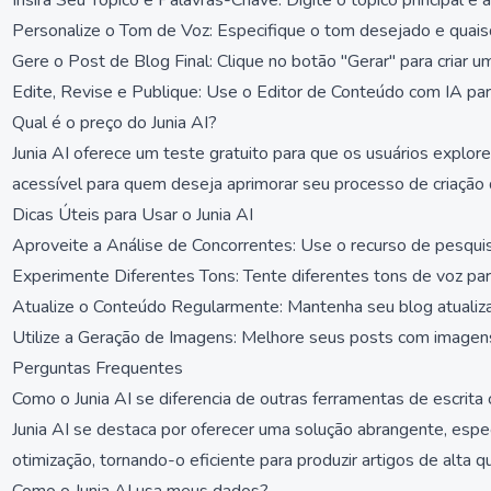
Insira Seu Tópico e Palavras-Chave: Digite o tópico principal 
Personalize o Tom de Voz: Especifique o tom desejado e quaisqu
Gere o Post de Blog Final: Clique no botão "Gerar" para criar 
Edite, Revise e Publique: Use o Editor de Conteúdo com IA para
Qual é o preço do Junia AI?
Junia AI oferece um teste gratuito para que os usuários explor
acessível para quem deseja aprimorar seu processo de criação
Dicas Úteis para Usar o Junia AI
Aproveite a Análise de Concorrentes: Use o recurso de pesqui
Experimente Diferentes Tons: Tente diferentes tons de voz par
Atualize o Conteúdo Regularmente: Mantenha seu blog atualizad
Utilize a Geração de Imagens: Melhore seus posts com imagens
Perguntas Frequentes
Como o Junia AI se diferencia de outras ferramentas de escrita
Junia AI se destaca por oferecer uma solução abrangente, espe
otimização, tornando-o eficiente para produzir artigos de alta 