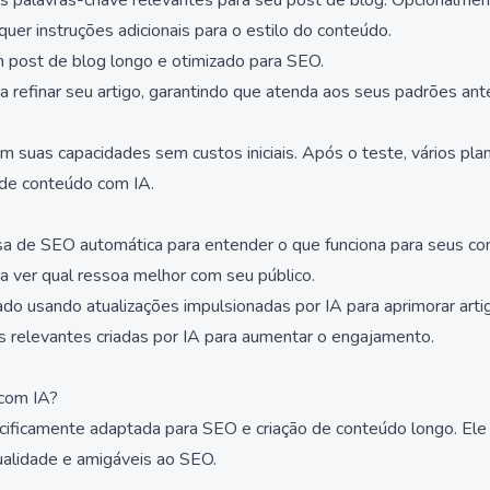
e as palavras-chave relevantes para seu post de blog. Opcionalmen
er instruções adicionais para o estilo do conteúdo.
um post de blog longo e otimizado para SEO.
 refinar seu artigo, garantindo que atenda aos seus padrões ant
em suas capacidades sem custos iniciais. Após o teste, vários pl
 de conteúdo com IA.
sa de SEO automática para entender o que funciona para seus con
a ver qual ressoa melhor com seu público.
o usando atualizações impulsionadas por IA para aprimorar arti
 relevantes criadas por IA para aumentar o engajamento.
 com IA?
cificamente adaptada para SEO e criação de conteúdo longo. Ele 
qualidade e amigáveis ao SEO.