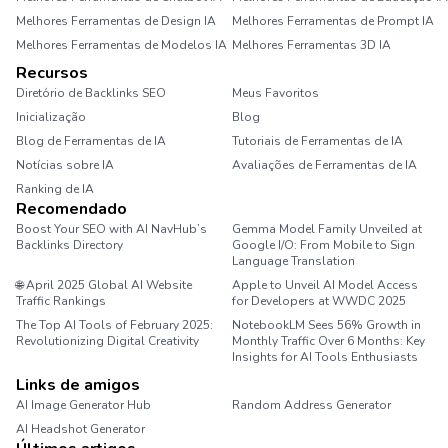
Melhores Ferramentas de Design IA
Melhores Ferramentas de Prompt IA
Melhores Ferramentas de Modelos IA
Melhores Ferramentas 3D IA
Recursos
Diretório de Backlinks SEO
Meus Favoritos
Inicialização
Blog
Blog de Ferramentas de IA
Tutoriais de Ferramentas de IA
Notícias sobre IA
Avaliações de Ferramentas de IA
Ranking de IA
Recomendado
Boost Your SEO with AI NavHub’s
Gemma Model Family Unveiled at
Backlinks Directory
Google I/O: From Mobile to Sign
Language Translation
🌐 April 2025 Global AI Website
Apple to Unveil AI Model Access
Traffic Rankings
for Developers at WWDC 2025
The Top AI Tools of February 2025:
NotebookLM Sees 56% Growth in
Revolutionizing Digital Creativity
Monthly Traffic Over 6 Months: Key
Insights for AI Tools Enthusiasts
Links de amigos
AI Image Generator Hub
Random Address Generator
AI Headshot Generator
Marathon Pace Chart