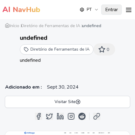
AI
NavHub
Entrar
PT
me
Início
Diretório de Ferramentas de IA
undefined
undefined
Diretório de Ferramentas de IA
0
undefined
Adicionado em
:
Sept 30, 2024
Visitar Site