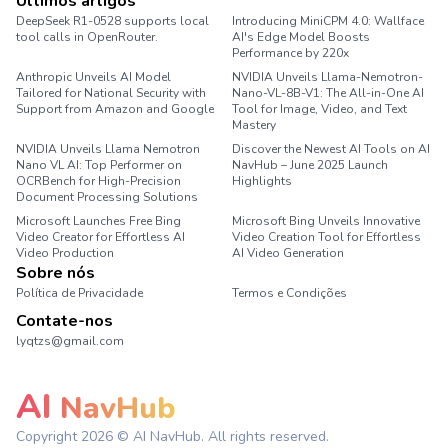
Últimos artigos
DeepSeek R1-0528 supports local
Introducing MiniCPM 4.0: Wallface
tool calls in OpenRouter.
AI's Edge Model Boosts
Performance by 220x
Anthropic Unveils AI Model
NVIDIA Unveils Llama-Nemotron-
Tailored for National Security with
Nano-VL-8B-V1: The All-in-One AI
Support from Amazon and Google
Tool for Image, Video, and Text
Mastery
NVIDIA Unveils Llama Nemotron
Discover the Newest AI Tools on AI
Nano VL AI: Top Performer on
NavHub – June 2025 Launch
OCRBench for High-Precision
Highlights
Document Processing Solutions
Microsoft Launches Free Bing
Microsoft Bing Unveils Innovative
Video Creator for Effortless AI
Video Creation Tool for Effortless
Video Production
AI Video Generation
Sobre nós
Política de Privacidade
Termos e Condições
Contate-nos
lyqtzs@gmail.com
AI
NavHub
Copyright
2026
© AI NavHub. All rights reserved.