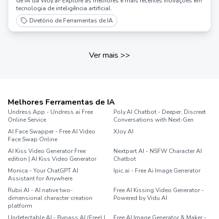
de IA da Woy.ai! Explore as melhores e mais recentes inovações em
tecnologia de inteligência artificial.
Diretório de Ferramentas de IA
Ver mais
>>
Melhores Ferramentas de IA
Undress.App - Undress ai Free
Poly.AI Chatbot - Deeper, Discreet
Online Service
Conversations with Next-Gen
AI Face Swapper - Free AI Video
XJoy AI
Face Swap Online
AI Kiss Video Generator Free
Nextpart AI - NSFW Character AI
edition | AI Kiss Video Generator
Chatbot
Monica - Your ChatGPT AI
Ipic.ai - Free Ai Image Generator
Assistant for Anywhere
Rubii AI - AI native two-
Free AI Kissing Video Generator -
dimensional character creation
Powered by Vidu AI
platform
Undetectable AI - Bypass AI (Free) |
Free AI Image Generator & Maker -