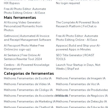
HIX Bypass
No login required
Free AI Photo Editor: Automate
Photo Editing Online - AI Ease
Mais ferramentas
AI Kissing Video Generator:
The Complete AI Powered Stock
Personalized Romantic from
Research Platform | FinChat.io
Photos
GetInvoice | Automated AI Invoice
Free AI Photo Editor: Automate
and Receipt Management Software
Photo Editing Online - AI Ease
AI Passport Photo Maker Free
Appaca | Build and Ship your AI-
Online (no sign-up)
powered Apps in Minutes
AI Sentence | Free Online AI
SEO Title Generator | ROAST
Sentence Rewriter Tool 2024
TOOLS
Cerebro - AI-Powered Knowledge
Launch Your Startup in Days, Not
Management
Weeks | ShipFast
Categorias de ferramentas
Melhores Ferramentas de Escrita IA
Melhores Ferramentas de Imagem IA
Melhores Ferramentas de Vídeo IA
Melhores Ferramentas de Voz IA
Melhores Ferramentas de Código IA
Melhores Ferramentas de Produtividad
Melhores Ferramentas de Assistente de Vida IA
Melhores Ferramentas de Negócios IA
Melhores Ferramentas de Marketing IA
Melhores Ferramentas de Detecção IA
Melhores Ferramentas de Chatbot IA
Melhores Ferramentas de Educação IA