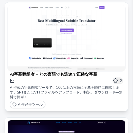
AI字幕翻訳者 – どの言語でも迅速で正確な字幕
2
--
AI搭載の字幕翻訳ツールで、100以上の言語に字幕を瞬時に翻訳しま
す。SRTまたはVTTファイルをアップロード、翻訳、ダウンロード—無
料で簡単！
AI生産性ツール