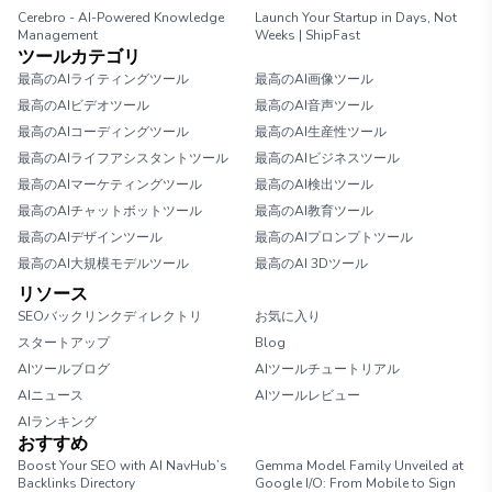
Cerebro - AI-Powered Knowledge
Launch Your Startup in Days, Not
Management
Weeks | ShipFast
ツールカテゴリ
最高のAIライティングツール
最高のAI画像ツール
最高のAIビデオツール
最高のAI音声ツール
最高のAIコーディングツール
最高のAI生産性ツール
最高のAIライフアシスタントツール
最高のAIビジネスツール
最高のAIマーケティングツール
最高のAI検出ツール
最高のAIチャットボットツール
最高のAI教育ツール
最高のAIデザインツール
最高のAIプロンプトツール
最高のAI大規模モデルツール
最高のAI 3Dツール
リソース
SEOバックリンクディレクトリ
お気に入り
スタートアップ
Blog
AIツールブログ
AIツールチュートリアル
AIニュース
AIツールレビュー
AIランキング
おすすめ
Boost Your SEO with AI NavHub’s
Gemma Model Family Unveiled at
Backlinks Directory
Google I/O: From Mobile to Sign