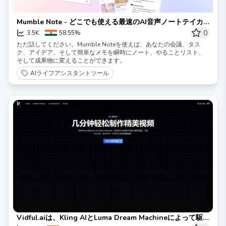
Mumble Note - どこでも使える最速のAI音声ノートテイカ
ー
0
3.5K
58.55%
ただ話してください。Mumble Noteを使えば、あなたの会議、タス
ク、アイデア、そして簡単なメモを瞬時にノート、やることリスト、
そして成果物に変えることができます。
AIライフアシスタントツール
Vidful.aiは、Kling AIとLuma Dream Machineによって駆