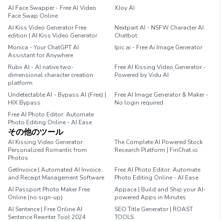
AI Face Swapper - Free AI Video
XJoy AI
Face Swap Online
AI Kiss Video Generator Free
Nextpart AI - NSFW Character AI
edition | AI Kiss Video Generator
Chatbot
Monica - Your ChatGPT AI
Ipic.ai - Free Ai Image Generator
Assistant for Anywhere
Rubii AI - AI native two-
Free AI Kissing Video Generator -
dimensional character creation
Powered by Vidu AI
platform
Undetectable AI - Bypass AI (Free) |
Free AI Image Generator & Maker -
HIX Bypass
No login required
Free AI Photo Editor: Automate
Photo Editing Online - AI Ease
その他のツール
AI Kissing Video Generator:
The Complete AI Powered Stock
Personalized Romantic from
Research Platform | FinChat.io
Photos
GetInvoice | Automated AI Invoice
Free AI Photo Editor: Automate
and Receipt Management Software
Photo Editing Online - AI Ease
AI Passport Photo Maker Free
Appaca | Build and Ship your AI-
Online (no sign-up)
powered Apps in Minutes
AI Sentence | Free Online AI
SEO Title Generator | ROAST
Sentence Rewriter Tool 2024
TOOLS