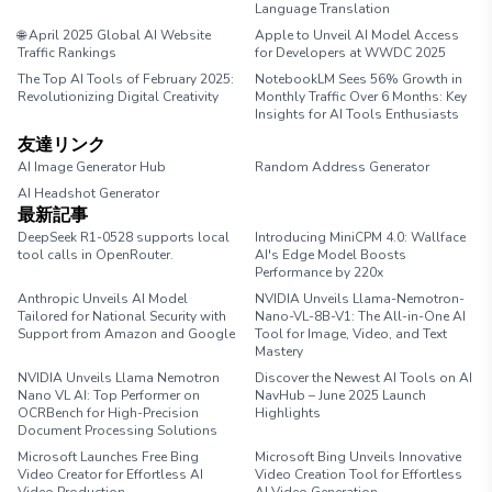
Language Translation
🌐 April 2025 Global AI Website
Apple to Unveil AI Model Access
Traffic Rankings
for Developers at WWDC 2025
The Top AI Tools of February 2025:
NotebookLM Sees 56% Growth in
Revolutionizing Digital Creativity
Monthly Traffic Over 6 Months: Key
Insights for AI Tools Enthusiasts
友達リンク
AI Image Generator Hub
Random Address Generator
AI Headshot Generator
Marathon Pace Chart
最新記事
DeepSeek R1-0528 supports local
Introducing MiniCPM 4.0: Wallface
tool calls in OpenRouter.
AI's Edge Model Boosts
Performance by 220x
Anthropic Unveils AI Model
NVIDIA Unveils Llama-Nemotron-
Tailored for National Security with
Nano-VL-8B-V1: The All-in-One AI
Support from Amazon and Google
Tool for Image, Video, and Text
Mastery
NVIDIA Unveils Llama Nemotron
Discover the Newest AI Tools on AI
Nano VL AI: Top Performer on
NavHub – June 2025 Launch
OCRBench for High-Precision
Highlights
Document Processing Solutions
Microsoft Launches Free Bing
Microsoft Bing Unveils Innovative
Video Creator for Effortless AI
Video Creation Tool for Effortless