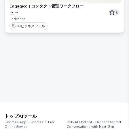
Engagico | コンタクト管理ワークフロー
0
--
undefined
AIビジネスツール
トップAIツール
Undress.App - Undress ai Free
Poly.AI Chatbot - Deeper, Discreet
Online Service
Conversations with Next-Gen