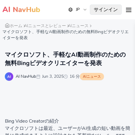
AI
NavHub
サインイン
JP
me
ホーム
AIニュースとレビュー
AIニュース
マイクロソフト、手軽なAI動画制作のための無料Bingビデオクリエ
イターを発表
マイクロソフト、手軽なAI動画制作のための
無料Bingビデオクリエイターを発表
AI NavHub
Jun 3, 2025
16
分
AI
AIニュース
Bing Video Creatorの紹介
マイクロソフトは最近、ユーザーがAI生成の短い動画を簡