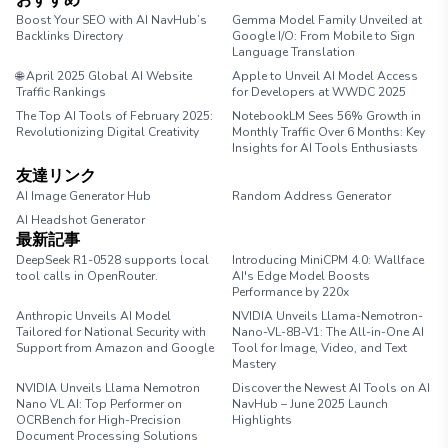
おすすめ
Boost Your SEO with AI NavHub’s
Gemma Model Family Unveiled at
Backlinks Directory
Google I/O: From Mobile to Sign
Language Translation
🌐 April 2025 Global AI Website
Apple to Unveil AI Model Access
Traffic Rankings
for Developers at WWDC 2025
The Top AI Tools of February 2025:
NotebookLM Sees 56% Growth in
Revolutionizing Digital Creativity
Monthly Traffic Over 6 Months: Key
Insights for AI Tools Enthusiasts
友達リンク
AI Image Generator Hub
Random Address Generator
AI Headshot Generator
Marathon Pace Chart
最新記事
DeepSeek R1-0528 supports local
Introducing MiniCPM 4.0: Wallface
tool calls in OpenRouter.
AI's Edge Model Boosts
Performance by 220x
Anthropic Unveils AI Model
NVIDIA Unveils Llama-Nemotron-
Tailored for National Security with
Nano-VL-8B-V1: The All-in-One AI
Support from Amazon and Google
Tool for Image, Video, and Text
Mastery
NVIDIA Unveils Llama Nemotron
Discover the Newest AI Tools on AI
Nano VL AI: Top Performer on
NavHub – June 2025 Launch
OCRBench for High-Precision
Highlights
Document Processing Solutions