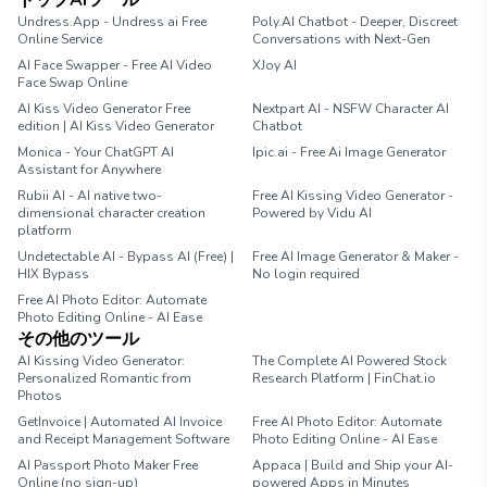
トップAIツール
Undress.App - Undress ai Free
Poly.AI Chatbot - Deeper, Discreet
Online Service
Conversations with Next-Gen
AI Face Swapper - Free AI Video
XJoy AI
Face Swap Online
AI Kiss Video Generator Free
Nextpart AI - NSFW Character AI
edition | AI Kiss Video Generator
Chatbot
Monica - Your ChatGPT AI
Ipic.ai - Free Ai Image Generator
Assistant for Anywhere
Rubii AI - AI native two-
Free AI Kissing Video Generator -
dimensional character creation
Powered by Vidu AI
platform
Undetectable AI - Bypass AI (Free) |
Free AI Image Generator & Maker -
HIX Bypass
No login required
Free AI Photo Editor: Automate
Photo Editing Online - AI Ease
その他のツール
AI Kissing Video Generator:
The Complete AI Powered Stock
Personalized Romantic from
Research Platform | FinChat.io
Photos
GetInvoice | Automated AI Invoice
Free AI Photo Editor: Automate
and Receipt Management Software
Photo Editing Online - AI Ease
AI Passport Photo Maker Free
Appaca | Build and Ship your AI-
Online (no sign-up)
powered Apps in Minutes