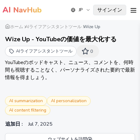
AI
NavHub
サインイン
JP
me
ホーム
AIライフアシスタントツール
Wize Up
Wize Up - YouTubeの価値を最大化する
AIライフアシスタントツール
0
YouTubeのポッドキャスト、ニュース、コメントを、何時
間も視聴することなく、パーソナライズされた要約で最新
情報を得ましょう。
AI summarization
AI personalization
AI content filtering
追加日
:
Jul 7, 2025
ウェブサイトを訪問