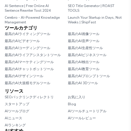
AI Sentence | Free Online AI
SEO Title Generator | ROAST
Sentence Rewriter Tool 2024
TOOLS
Cerebro - AI-Powered Knowledge
Launch Your Startup in Days, Not
Management
Weeks | ShipFast
ツールカテゴリ
最高のAIライティングツール
最高のAI画像ツール
最高のAIビデオツール
最高のAI音声ツール
最高のAIコーディングツール
最高のAI生産性ツール
最高のAIライフアシスタントツール
最高のAIビジネスツール
最高のAIマーケティングツール
最高のAI検出ツール
最高のAIチャットボットツール
最高のAI教育ツール
最高のAIデザインツール
最高のAIプロンプトツール
最高のAI大規模モデルツール
最高のAI 3Dツール
リソース
SEOバックリンクディレクトリ
お気に入り
スタートアップ
Blog
AIツールブログ
AIツールチュートリアル
AIニュース
AIツールレビュー
AIランキング