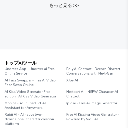
もっと見る
>>
トップAIツール
Undress.App - Undress ai Free
Poly.AI Chatbot - Deeper, Discreet
Online Service
Conversations with Next-Gen
AI Face Swapper - Free AI Video
XJoy AI
Face Swap Online
AI Kiss Video Generator Free
Nextpart AI - NSFW Character AI
edition | AI Kiss Video Generator
Chatbot
Monica - Your ChatGPT AI
Ipic.ai - Free Ai Image Generator
Assistant for Anywhere
Rubii AI - AI native two-
Free AI Kissing Video Generator -
dimensional character creation
Powered by Vidu AI
platform