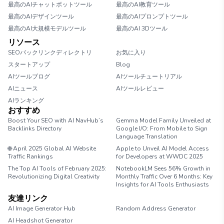
最高のAIチャットボットツール
最高のAI教育ツール
最高のAIデザインツール
最高のAIプロンプトツール
最高のAI大規模モデルツール
最高のAI 3Dツール
リソース
SEOバックリンクディレクトリ
お気に入り
スタートアップ
Blog
AIツールブログ
AIツールチュートリアル
AIニュース
AIツールレビュー
AIランキング
おすすめ
Boost Your SEO with AI NavHub’s
Gemma Model Family Unveiled at
Backlinks Directory
Google I/O: From Mobile to Sign
Language Translation
🌐 April 2025 Global AI Website
Apple to Unveil AI Model Access
Traffic Rankings
for Developers at WWDC 2025
The Top AI Tools of February 2025:
NotebookLM Sees 56% Growth in
Revolutionizing Digital Creativity
Monthly Traffic Over 6 Months: Key
Insights for AI Tools Enthusiasts
友達リンク
AI Image Generator Hub
Random Address Generator
AI Headshot Generator
Marathon Pace Chart