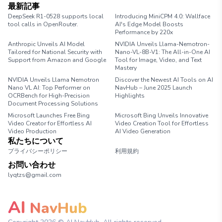
最新記事
DeepSeek R1-0528 supports local
Introducing MiniCPM 4.0: Wallface
tool calls in OpenRouter.
AI's Edge Model Boosts
Performance by 220x
Anthropic Unveils AI Model
NVIDIA Unveils Llama-Nemotron-
Tailored for National Security with
Nano-VL-8B-V1: The All-in-One AI
Support from Amazon and Google
Tool for Image, Video, and Text
Mastery
NVIDIA Unveils Llama Nemotron
Discover the Newest AI Tools on AI
Nano VL AI: Top Performer on
NavHub – June 2025 Launch
OCRBench for High-Precision
Highlights
Document Processing Solutions
Microsoft Launches Free Bing
Microsoft Bing Unveils Innovative
Video Creator for Effortless AI
Video Creation Tool for Effortless
Video Production
AI Video Generation
私たちについて
プライバシーポリシー
利用規約
お問い合わせ
lyqtzs@gmail.com
AI
NavHub