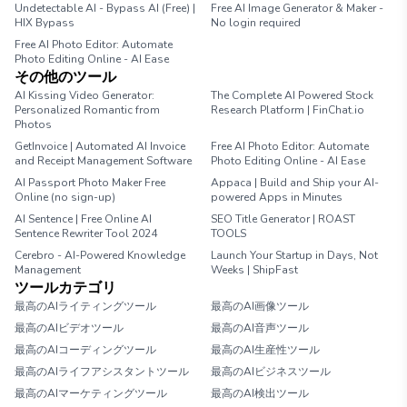
Undetectable AI - Bypass AI (Free) |
Free AI Image Generator & Maker -
HIX Bypass
No login required
Free AI Photo Editor: Automate
Photo Editing Online - AI Ease
その他のツール
AI Kissing Video Generator:
The Complete AI Powered Stock
Personalized Romantic from
Research Platform | FinChat.io
Photos
GetInvoice | Automated AI Invoice
Free AI Photo Editor: Automate
and Receipt Management Software
Photo Editing Online - AI Ease
AI Passport Photo Maker Free
Appaca | Build and Ship your AI-
Online (no sign-up)
powered Apps in Minutes
AI Sentence | Free Online AI
SEO Title Generator | ROAST
Sentence Rewriter Tool 2024
TOOLS
Cerebro - AI-Powered Knowledge
Launch Your Startup in Days, Not
Management
Weeks | ShipFast
ツールカテゴリ
最高のAIライティングツール
最高のAI画像ツール
最高のAIビデオツール
最高のAI音声ツール
最高のAIコーディングツール
最高のAI生産性ツール
最高のAIライフアシスタントツール
最高のAIビジネスツール
最高のAIマーケティングツール
最高のAI検出ツール