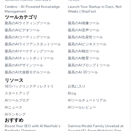
Cerebro - AI-Powered Knowledge
Launch Your Startup in Days, Not
Management
Weeks | ShipFast
ツールカテゴリ
最高のAIライティングツール
最高のAI画像ツール
最高のAIビデオツール
最高のAI音声ツール
最高のAIコーディングツール
最高のAI生産性ツール
最高のAIライフアシスタントツール
最高のAIビジネスツール
最高のAIマーケティングツール
最高のAI検出ツール
最高のAIチャットボットツール
最高のAI教育ツール
最高のAIデザインツール
最高のAIプロンプトツール
最高のAI大規模モデルツール
最高のAI 3Dツール
リソース
SEOバックリンクディレクトリ
お気に入り
スタートアップ
Blog
AIツールブログ
AIツールチュートリアル
AIニュース
AIツールレビュー
AIランキング
おすすめ
Boost Your SEO with AI NavHub’s
Gemma Model Family Unveiled at
Backlinks Directory
Google I/O: From Mobile to Sign