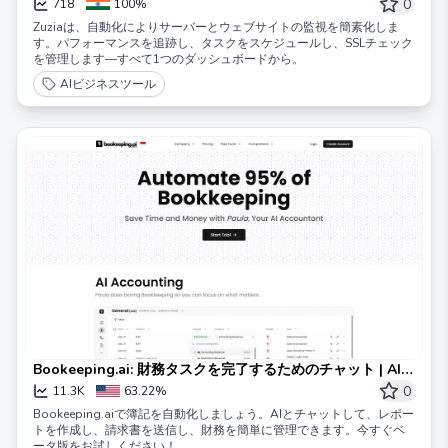
ングと自動化
0
718
100%
Zuziaは、自動化によりサーバーとウェブサイトの監視を簡素化しま
す。パフォーマンスを追跡し、タスクをスケジュールし、SSLチェック
を管理します—すべて1つのダッシュボードから。
AIビジネスツール
Bookeeping.ai: 財務タスクを完了するためのチャット | AI会
計士
0
11.3K
63.22%
Bookeeping.aiで簿記を自動化しましょう。AIとチャットして、レポー
トを作成し、請求書を送信し、財務を簡単に管理できます。今すぐベ
ータ版をお試しください！