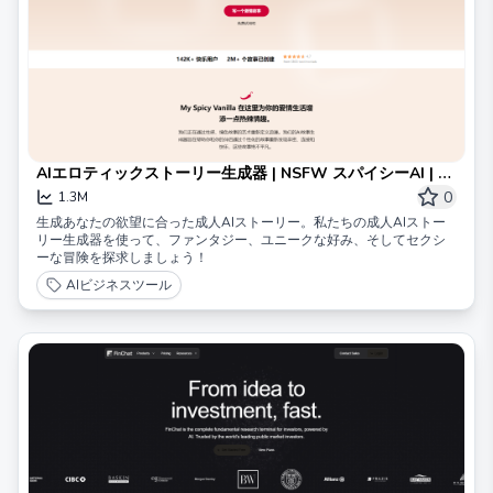
AIエロティックストーリー生成器 | NSFW スパイシーAI | マ
イスパイシーバニラ
0
1.3M
生成あなたの欲望に合った成人AIストーリー。私たちの成人AIストー
リー生成器を使って、ファンタジー、ユニークな好み、そしてセクシ
ーな冒険を探求しましょう！
AIビジネスツール