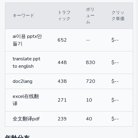
ボリ
トラフ
クリッ
キーワード
ュー
ィック
ク単価
ム
ai이용 pptx만
652
--
$--
들기
translate ppt
448
830
$--
to english
doc2lang
438
720
$--
excel在线翻
271
10
$--
译
全文翻译pdf
239
40
$--