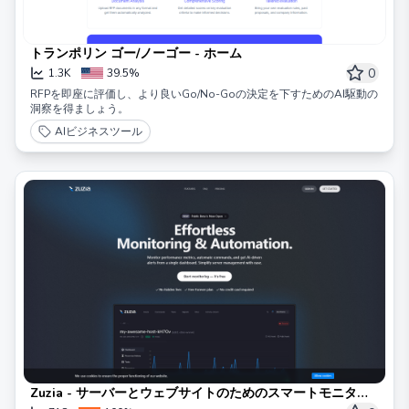
トランポリン ゴー/ノーゴー - ホーム
0
1.3K
39.5%
RFPを即座に評価し、より良いGo/No-Goの決定を下すためのAI駆動の
洞察を得ましょう。
AIビジネスツール
Zuzia - サーバーとウェブサイトのためのスマートモニタリ