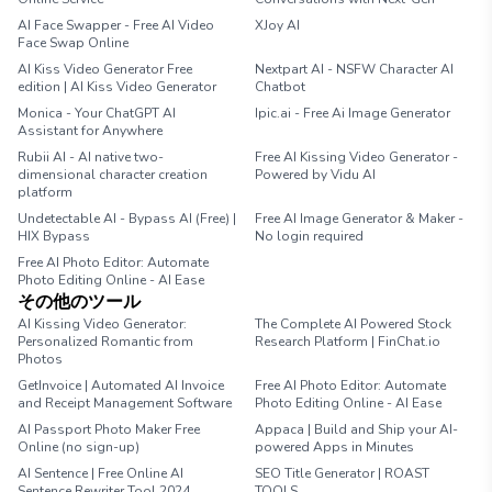
AI Face Swapper - Free AI Video
XJoy AI
Face Swap Online
AI Kiss Video Generator Free
Nextpart AI - NSFW Character AI
edition | AI Kiss Video Generator
Chatbot
Monica - Your ChatGPT AI
Ipic.ai - Free Ai Image Generator
Assistant for Anywhere
Rubii AI - AI native two-
Free AI Kissing Video Generator -
dimensional character creation
Powered by Vidu AI
platform
Undetectable AI - Bypass AI (Free) |
Free AI Image Generator & Maker -
HIX Bypass
No login required
Free AI Photo Editor: Automate
Photo Editing Online - AI Ease
その他のツール
AI Kissing Video Generator:
The Complete AI Powered Stock
Personalized Romantic from
Research Platform | FinChat.io
Photos
GetInvoice | Automated AI Invoice
Free AI Photo Editor: Automate
and Receipt Management Software
Photo Editing Online - AI Ease
AI Passport Photo Maker Free
Appaca | Build and Ship your AI-
Online (no sign-up)
powered Apps in Minutes
AI Sentence | Free Online AI
SEO Title Generator | ROAST
Sentence Rewriter Tool 2024
TOOLS