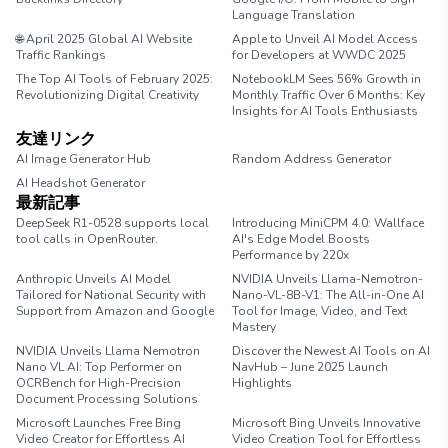
Language Translation
🌐 April 2025 Global AI Website
Apple to Unveil AI Model Access
Traffic Rankings
for Developers at WWDC 2025
The Top AI Tools of February 2025:
NotebookLM Sees 56% Growth in
Revolutionizing Digital Creativity
Monthly Traffic Over 6 Months: Key
Insights for AI Tools Enthusiasts
友達リンク
AI Image Generator Hub
Random Address Generator
AI Headshot Generator
Marathon Pace Chart
最新記事
DeepSeek R1-0528 supports local
Introducing MiniCPM 4.0: Wallface
tool calls in OpenRouter.
AI's Edge Model Boosts
Performance by 220x
Anthropic Unveils AI Model
NVIDIA Unveils Llama-Nemotron-
Tailored for National Security with
Nano-VL-8B-V1: The All-in-One AI
Support from Amazon and Google
Tool for Image, Video, and Text
Mastery
NVIDIA Unveils Llama Nemotron
Discover the Newest AI Tools on AI
Nano VL AI: Top Performer on
NavHub – June 2025 Launch
OCRBench for High-Precision
Highlights
Document Processing Solutions
Microsoft Launches Free Bing
Microsoft Bing Unveils Innovative
Video Creator for Effortless AI
Video Creation Tool for Effortless