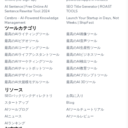
AI Sentence | Free Online AI
SEO Title Generator | ROAST
Sentence Rewriter Tool 2024
TOOLS
Cerebro - AI-Powered Knowledge
Launch Your Startup in Days, Not
Management
Weeks | ShipFast
ツールカテゴリ
最高のAIライティングツール
最高のAI画像ツール
最高のAIビデオツール
最高のAI音声ツール
最高のAIコーディングツール
最高のAI生産性ツール
最高のAIライフアシスタントツール
最高のAIビジネスツール
最高のAIマーケティングツール
最高のAI検出ツール
最高のAIチャットボットツール
最高のAI教育ツール
最高のAIデザインツール
最高のAIプロンプトツール
最高のAI大規模モデルツール
最高のAI 3Dツール
リソース
SEOバックリンクディレクトリ
お気に入り
スタートアップ
Blog
AIツールブログ
AIツールチュートリアル
AIニュース
AIツールレビュー
AIランキング