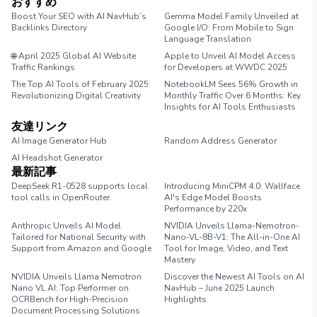
おすすめ
Boost Your SEO with AI NavHub’s
Gemma Model Family Unveiled at
Backlinks Directory
Google I/O: From Mobile to Sign
Language Translation
🌐 April 2025 Global AI Website
Apple to Unveil AI Model Access
Traffic Rankings
for Developers at WWDC 2025
The Top AI Tools of February 2025:
NotebookLM Sees 56% Growth in
Revolutionizing Digital Creativity
Monthly Traffic Over 6 Months: Key
Insights for AI Tools Enthusiasts
友達リンク
AI Image Generator Hub
Random Address Generator
AI Headshot Generator
Marathon Pace Chart
最新記事
DeepSeek R1-0528 supports local
Introducing MiniCPM 4.0: Wallface
tool calls in OpenRouter.
AI's Edge Model Boosts
Performance by 220x
Anthropic Unveils AI Model
NVIDIA Unveils Llama-Nemotron-
Tailored for National Security with
Nano-VL-8B-V1: The All-in-One AI
Support from Amazon and Google
Tool for Image, Video, and Text
Mastery
NVIDIA Unveils Llama Nemotron
Discover the Newest AI Tools on AI
Nano VL AI: Top Performer on
NavHub – June 2025 Launch
OCRBench for High-Precision
Highlights
Document Processing Solutions