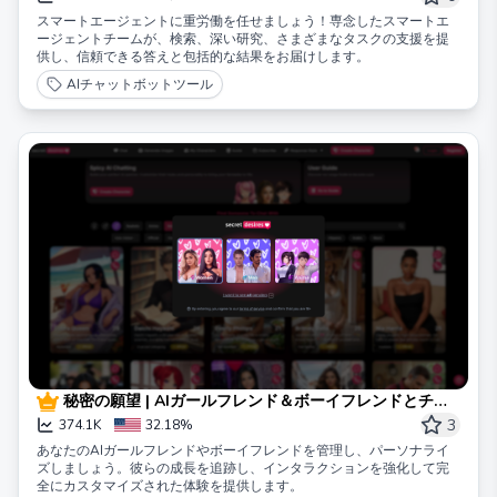
スマートエージェントに重労働を任せましょう！専念したスマートエ
ージェントチームが、検索、深い研究、さまざまなタスクの支援を提
供し、信頼できる答えと包括的な結果をお届けします。
AIチャットボットツール
秘密の願望 | AIガールフレンド＆ボーイフレンドとチャ
ット
3
374.1K
32.18%
あなたのAIガールフレンドやボーイフレンドを管理し、パーソナライ
ズしましょう。彼らの成長を追跡し、インタラクションを強化して完
全にカスタマイズされた体験を提供します。