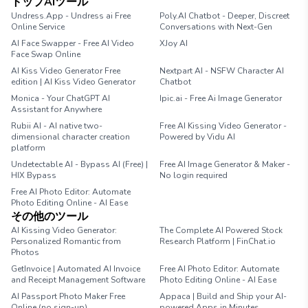
トップAIツール
Undress.App - Undress ai Free
Poly.AI Chatbot - Deeper, Discreet
Online Service
Conversations with Next-Gen
AI Face Swapper - Free AI Video
XJoy AI
Face Swap Online
AI Kiss Video Generator Free
Nextpart AI - NSFW Character AI
edition | AI Kiss Video Generator
Chatbot
Monica - Your ChatGPT AI
Ipic.ai - Free Ai Image Generator
Assistant for Anywhere
Rubii AI - AI native two-
Free AI Kissing Video Generator -
dimensional character creation
Powered by Vidu AI
platform
Undetectable AI - Bypass AI (Free) |
Free AI Image Generator & Maker -
HIX Bypass
No login required
Free AI Photo Editor: Automate
Photo Editing Online - AI Ease
その他のツール
AI Kissing Video Generator:
The Complete AI Powered Stock
Personalized Romantic from
Research Platform | FinChat.io
Photos
GetInvoice | Automated AI Invoice
Free AI Photo Editor: Automate
and Receipt Management Software
Photo Editing Online - AI Ease
AI Passport Photo Maker Free
Appaca | Build and Ship your AI-
Online (no sign-up)
powered Apps in Minutes