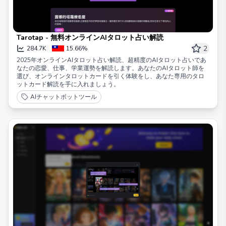
Tarotap - 無料オンラインAIタロット占い解読
2
284.7K
15.66%
2025年オンラインAIタロット占い解読、超精度のAIタロット占いであ
なたの恋愛、仕事、学業運勢を解読します。あなたのAIタロット師を
選び、オンラインタロットカードを引く体験をし、あなた専用のタロ
ットカード解読を手に入れましょう。
AIチャットボットツール