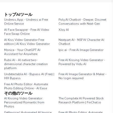
トップAIツール
Undress.App - Undress ai Free
Poly.AI Chatbot - Deeper, Discreet
Online Service
Conversations with Next-Gen
AI Face Swapper - Free AI Video
XJoy AI
Face Swap Online
AI Kiss Video Generator Free
Nextpart AI - NSFW Character AI
edition | AI Kiss Video Generator
Chatbot
Monica - Your ChatGPT AI
Ipic.ai - Free Ai Image Generator
Assistant for Anywhere
Rubii AI - AI native two-
Free AI Kissing Video Generator -
dimensional character creation
Powered by Vidu AI
platform
Undetectable AI - Bypass AI (Free) |
Free AI Image Generator & Maker -
HIX Bypass
No login required
Free AI Photo Editor: Automate
Photo Editing Online - AI Ease
その他のツール
AI Kissing Video Generator:
The Complete AI Powered Stock
Personalized Romantic from
Research Platform | FinChat.io
Photos
GetInvoice | Automated AI Invoice
Free AI Photo Editor: Automate