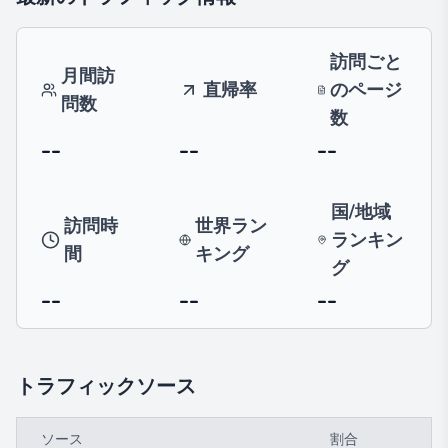
訪問ごと
月間訪
直帰率
のページ
問数
数
--
--
--
国/地域
訪問時
世界ラン
ランキン
間
キング
グ
--
--
--
トラフィックソース
ソース
割合