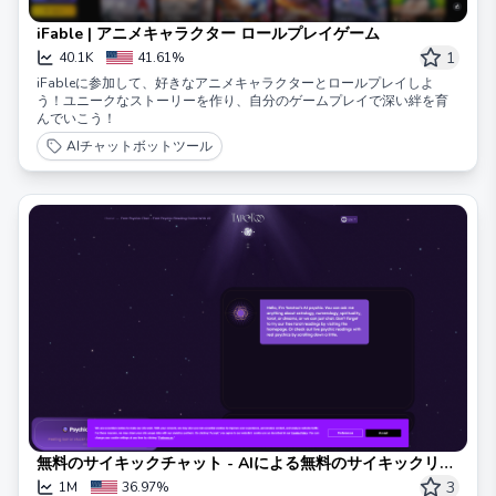
iFable | アニメキャラクター ロールプレイゲーム
1
40.1K
41.61%
iFableに参加して、好きなアニメキャラクターとロールプレイしよ
う！ユニークなストーリーを作り、自分のゲームプレイで深い絆を育
んでいこう！
AIチャットボットツール
無料のサイキックチャット - AIによる無料のサイキックリー
ディング | タロトー
3
1M
36.97%