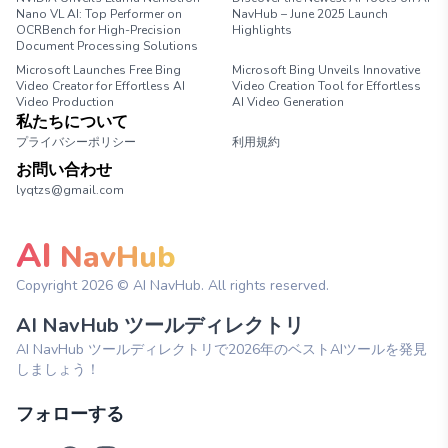
Nano VL AI: Top Performer on
NavHub – June 2025 Launch
OCRBench for High-Precision
Highlights
Document Processing Solutions
Microsoft Launches Free Bing
Microsoft Bing Unveils Innovative
Video Creator for Effortless AI
Video Creation Tool for Effortless
Video Production
AI Video Generation
私たちについて
プライバシーポリシー
利用規約
お問い合わせ
lyqtzs@gmail.com
AI
NavHub
Copyright
2026
© AI NavHub. All rights reserved.
AI NavHub ツールディレクトリ
AI NavHub ツールディレクトリで2026年のベストAIツールを発見
しましょう！
フォローする