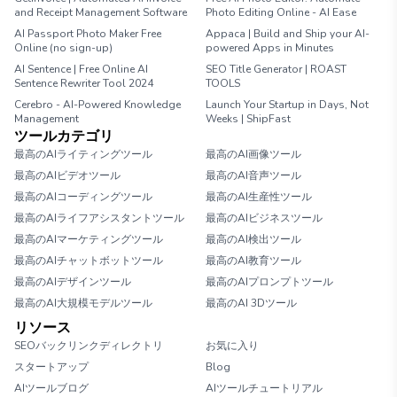
and Receipt Management Software
Photo Editing Online - AI Ease
AI Passport Photo Maker Free
Appaca | Build and Ship your AI-
Online (no sign-up)
powered Apps in Minutes
AI Sentence | Free Online AI
SEO Title Generator | ROAST
Sentence Rewriter Tool 2024
TOOLS
Cerebro - AI-Powered Knowledge
Launch Your Startup in Days, Not
Management
Weeks | ShipFast
ツールカテゴリ
最高のAIライティングツール
最高のAI画像ツール
最高のAIビデオツール
最高のAI音声ツール
最高のAIコーディングツール
最高のAI生産性ツール
最高のAIライフアシスタントツール
最高のAIビジネスツール
最高のAIマーケティングツール
最高のAI検出ツール
最高のAIチャットボットツール
最高のAI教育ツール
最高のAIデザインツール
最高のAIプロンプトツール
最高のAI大規模モデルツール
最高のAI 3Dツール
リソース
SEOバックリンクディレクトリ
お気に入り
スタートアップ
Blog
AIツールブログ
AIツールチュートリアル