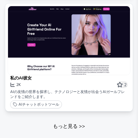
私のAI彼女
2
2K
AIの友情の世界を探求し、テクノロジーと友情が出会うAIガールフレ
ンドをご紹介します。
AIチャットボットツール
もっと見る
>>