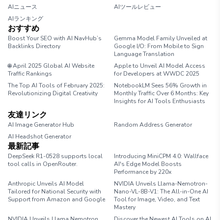
AIニュース
AIツールレビュー
AIランキング
おすすめ
Boost Your SEO with AI NavHub’s
Gemma Model Family Unveiled at
Backlinks Directory
Google I/O: From Mobile to Sign
Language Translation
🌐 April 2025 Global AI Website
Apple to Unveil AI Model Access
Traffic Rankings
for Developers at WWDC 2025
The Top AI Tools of February 2025:
NotebookLM Sees 56% Growth in
Revolutionizing Digital Creativity
Monthly Traffic Over 6 Months: Key
Insights for AI Tools Enthusiasts
友達リンク
AI Image Generator Hub
Random Address Generator
AI Headshot Generator
Marathon Pace Chart
最新記事
DeepSeek R1-0528 supports local
Introducing MiniCPM 4.0: Wallface
tool calls in OpenRouter.
AI's Edge Model Boosts
Performance by 220x
Anthropic Unveils AI Model
NVIDIA Unveils Llama-Nemotron-
Tailored for National Security with
Nano-VL-8B-V1: The All-in-One AI
Support from Amazon and Google
Tool for Image, Video, and Text
Mastery
NVIDIA Unveils Llama Nemotron
Discover the Newest AI Tools on AI