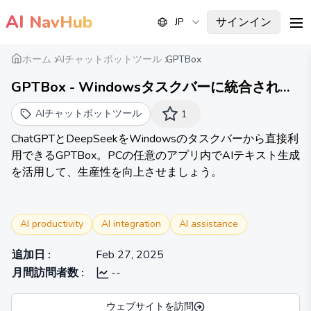
AI
NavHub
サインイン
JP
me
ホーム
AIチャットボットツール
GPTBox
GPTBox - Windowsタスクバーに統合された
ChatGPTとDeepSeek
AIチャットボットツール
1
ChatGPTとDeepSeekをWindowsのタスクバーから直接利
用できるGPTBox。PCの任意のアプリ内でAIテキスト生成
を活用して、生産性を向上させましょう。
AI productivity
AI integration
AI assistance
追加日
:
Feb 27, 2025
月間訪問者数
:
--
ウェブサイトを訪問