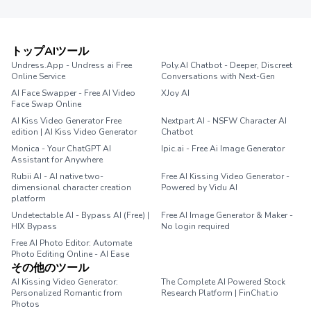
トップAIツール
Undress.App - Undress ai Free
Poly.AI Chatbot - Deeper, Discreet
Online Service
Conversations with Next-Gen
AI Face Swapper - Free AI Video
XJoy AI
Face Swap Online
AI Kiss Video Generator Free
Nextpart AI - NSFW Character AI
edition | AI Kiss Video Generator
Chatbot
Monica - Your ChatGPT AI
Ipic.ai - Free Ai Image Generator
Assistant for Anywhere
Rubii AI - AI native two-
Free AI Kissing Video Generator -
dimensional character creation
Powered by Vidu AI
platform
Undetectable AI - Bypass AI (Free) |
Free AI Image Generator & Maker -
HIX Bypass
No login required
Free AI Photo Editor: Automate
Photo Editing Online - AI Ease
その他のツール
AI Kissing Video Generator:
The Complete AI Powered Stock
Personalized Romantic from
Research Platform | FinChat.io
Photos