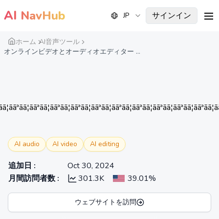
AI
NavHub
サインイン
JP
me
ホーム
AI音声ツール
オンラインビデオとオーディオエディター ...
¦ããªãã¦ããªãã¦ããªãã¦ããªãã¦ããªãã¦ããªãã¦ããªãã¦ããªãã¦ããªãã¦ããªãã¦ããªã
AI audio
AI video
AI editing
追加日
:
Oct 30, 2024
月間訪問者数
:
301.3K
39.01%
ウェブサイトを訪問