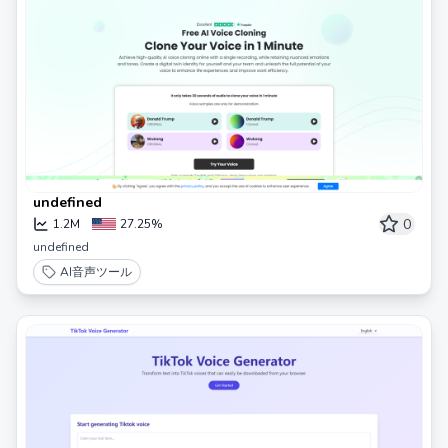
undefined
0
1.2M
27.25%
undefined
AI音声ツール