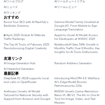
AIツールブログ
AIツールチュートリアル
AIニュース
AIツールレビュー
AIランキング
おすすめ
Boost Your SEO with AI NavHub’s
Gemma Model Family Unveiled at
Backlinks Directory
Google I/O: From Mobile to Sign
Language Translation
🌐 April 2025 Global AI Website
Apple to Unveil AI Model Access
Traffic Rankings
for Developers at WWDC 2025
The Top AI Tools of February 2025:
NotebookLM Sees 56% Growth in
Revolutionizing Digital Creativity
Monthly Traffic Over 6 Months: Key
Insights for AI Tools Enthusiasts
友達リンク
AI Image Generator Hub
Random Address Generator
AI Headshot Generator
Marathon Pace Chart
最新記事
DeepSeek R1-0528 supports local
Introducing MiniCPM 4.0: Wallface
tool calls in OpenRouter.
AI's Edge Model Boosts
Performance by 220x
Anthropic Unveils AI Model
NVIDIA Unveils Llama-Nemotron-
Tailored for National Security with
Nano-VL-8B-V1: The All-in-One AI
Support from Amazon and Google
Tool for Image, Video, and Text
Mastery