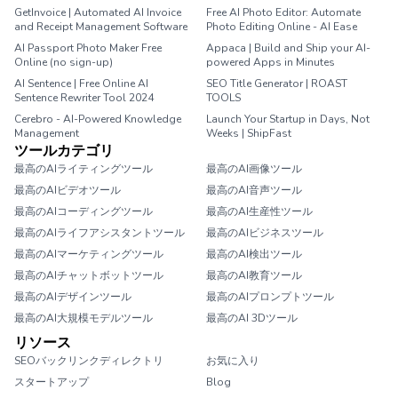
GetInvoice | Automated AI Invoice
Free AI Photo Editor: Automate
and Receipt Management Software
Photo Editing Online - AI Ease
AI Passport Photo Maker Free
Appaca | Build and Ship your AI-
Online (no sign-up)
powered Apps in Minutes
AI Sentence | Free Online AI
SEO Title Generator | ROAST
Sentence Rewriter Tool 2024
TOOLS
Cerebro - AI-Powered Knowledge
Launch Your Startup in Days, Not
Management
Weeks | ShipFast
ツールカテゴリ
最高のAIライティングツール
最高のAI画像ツール
最高のAIビデオツール
最高のAI音声ツール
最高のAIコーディングツール
最高のAI生産性ツール
最高のAIライフアシスタントツール
最高のAIビジネスツール
最高のAIマーケティングツール
最高のAI検出ツール
最高のAIチャットボットツール
最高のAI教育ツール
最高のAIデザインツール
最高のAIプロンプトツール
最高のAI大規模モデルツール
最高のAI 3Dツール
リソース
SEOバックリンクディレクトリ
お気に入り
スタートアップ
Blog