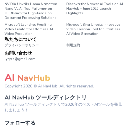
NVIDIA Unveils Llama Nemotron
Discover the Newest AI Tools on AI
Nano VL AI: Top Performer on
NavHub – June 2025 Launch
OCRBench for High-Precision
Highlights
Document Processing Solutions
Microsoft Launches Free Bing
Microsoft Bing Unveils Innovative
Video Creator for Effortless AI
Video Creation Tool for Effortless
Video Production
AI Video Generation
私たちについて
プライバシーポリシー
利用規約
お問い合わせ
lyqtzs@gmail.com
AI
NavHub
Copyright
2026
© AI NavHub. All rights reserved.
AI NavHub ツールディレクトリ
AI NavHub ツールディレクトリで2026年のベストAIツールを発見
しましょう！
フォローする