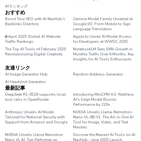
AIランキング
おすすめ
Boost Your SEO with AI NavHub’s
Gemma Model Family Unveiled at
Backlinks Directory
Google I/O: From Mobile to Sign
Language Translation
🌐 April 2025 Global AI Website
Apple to Unveil AI Model Access
Traffic Rankings
for Developers at WWDC 2025
The Top AI Tools of February 2025:
NotebookLM Sees 56% Growth in
Revolutionizing Digital Creativity
Monthly Traffic Over 6 Months: Key
Insights for AI Tools Enthusiasts
友達リンク
AI Image Generator Hub
Random Address Generator
AI Headshot Generator
Marathon Pace Chart
最新記事
DeepSeek R1-0528 supports local
Introducing MiniCPM 4.0: Wallface
tool calls in OpenRouter.
AI's Edge Model Boosts
Performance by 220x
Anthropic Unveils AI Model
NVIDIA Unveils Llama-Nemotron-
Tailored for National Security with
Nano-VL-8B-V1: The All-in-One AI
Support from Amazon and Google
Tool for Image, Video, and Text
Mastery
NVIDIA Unveils Llama Nemotron
Discover the Newest AI Tools on AI
Nano VL AI: Top Performer on
NavHub – June 2025 Launch