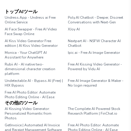
トップAIツール
Undress.App - Undress ai Free
Poly.AI Chatbot - Deeper, Discreet
Online Service
Conversations with Next-Gen
AI Face Swapper - Free AI Video
XJoy AI
Face Swap Online
AI Kiss Video Generator Free
Nextpart AI - NSFW Character AI
edition | AI Kiss Video Generator
Chatbot
Monica - Your ChatGPT AI
Ipic.ai - Free Ai Image Generator
Assistant for Anywhere
Rubii AI - AI native two-
Free AI Kissing Video Generator -
dimensional character creation
Powered by Vidu AI
platform
Undetectable AI - Bypass AI (Free) |
Free AI Image Generator & Maker -
HIX Bypass
No login required
Free AI Photo Editor: Automate
Photo Editing Online - AI Ease
その他のツール
AI Kissing Video Generator:
The Complete AI Powered Stock
Personalized Romantic from
Research Platform | FinChat.io
Photos
GetInvoice | Automated AI Invoice
Free AI Photo Editor: Automate
and Receipt Management Software
Photo Editing Online - AI Ease