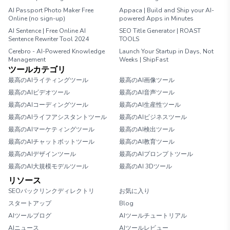
AI Passport Photo Maker Free
Appaca | Build and Ship your AI-
Online (no sign-up)
powered Apps in Minutes
AI Sentence | Free Online AI
SEO Title Generator | ROAST
Sentence Rewriter Tool 2024
TOOLS
Cerebro - AI-Powered Knowledge
Launch Your Startup in Days, Not
Management
Weeks | ShipFast
ツールカテゴリ
最高のAIライティングツール
最高のAI画像ツール
最高のAIビデオツール
最高のAI音声ツール
最高のAIコーディングツール
最高のAI生産性ツール
最高のAIライフアシスタントツール
最高のAIビジネスツール
最高のAIマーケティングツール
最高のAI検出ツール
最高のAIチャットボットツール
最高のAI教育ツール
最高のAIデザインツール
最高のAIプロンプトツール
最高のAI大規模モデルツール
最高のAI 3Dツール
リソース
SEOバックリンクディレクトリ
お気に入り
スタートアップ
Blog
AIツールブログ
AIツールチュートリアル
AIニュース
AIツールレビュー