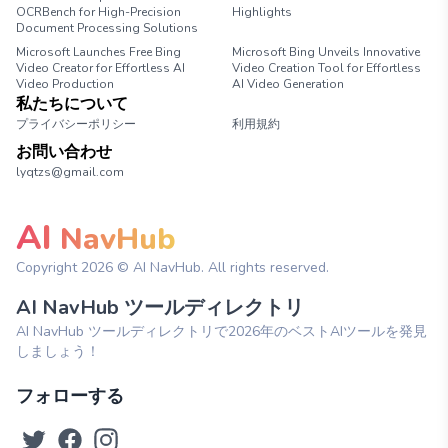
OCRBench for High-Precision
Highlights
Document Processing Solutions
Microsoft Launches Free Bing
Microsoft Bing Unveils Innovative
Video Creator for Effortless AI
Video Creation Tool for Effortless
Video Production
AI Video Generation
私たちについて
プライバシーポリシー
利用規約
お問い合わせ
lyqtzs@gmail.com
AI
NavHub
Copyright
2026
© AI NavHub. All rights reserved.
AI NavHub ツールディレクトリ
AI NavHub ツールディレクトリで2026年のベストAIツールを発見
しましょう！
フォローする