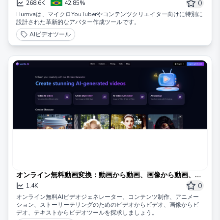
0
268.6K
42.85%
Humvaは、マイクロYouTuberやコンテンツクリエイター向けに特別に
設計された革新的なアバター作成ツールです。
AIビデオツール
オンライン無料動画変換：動画から動画、画像から動画、テ
キストから動画
0
1.4K
オンライン無料AIビデオジェネレーター。コンテンツ制作、アニメー
ション、ストーリーテリングのためのビデオからビデオ、画像からビ
デオ、テキストからビデオツールを探求しましょう。