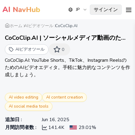
AI
NavHub
サインイン
JP
me
ホーム
AIビデオツール
CoCoClip.AI
CoCoClip.AI | ソーシャルメディア動画のため
のオールインワンAI動画編集ツール | テキス
AIビデオツール
0
トから動画へ
CoCoClip.AI: YouTube Shorts、TikTok、Instagram Reelsの
ためのAIビデオエディタ。手軽に魅力的なコンテンツを作
成しましょう。
AI video editing
AI content creation
AI social media tools
追加日
:
Jun 16, 2025
月間訪問者数
:
141.4K
29.01%