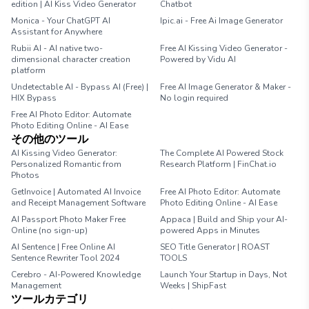
edition | AI Kiss Video Generator
Chatbot
Monica - Your ChatGPT AI
Ipic.ai - Free Ai Image Generator
Assistant for Anywhere
Rubii AI - AI native two-
Free AI Kissing Video Generator -
dimensional character creation
Powered by Vidu AI
platform
Undetectable AI - Bypass AI (Free) |
Free AI Image Generator & Maker -
HIX Bypass
No login required
Free AI Photo Editor: Automate
Photo Editing Online - AI Ease
その他のツール
AI Kissing Video Generator:
The Complete AI Powered Stock
Personalized Romantic from
Research Platform | FinChat.io
Photos
GetInvoice | Automated AI Invoice
Free AI Photo Editor: Automate
and Receipt Management Software
Photo Editing Online - AI Ease
AI Passport Photo Maker Free
Appaca | Build and Ship your AI-
Online (no sign-up)
powered Apps in Minutes
AI Sentence | Free Online AI
SEO Title Generator | ROAST
Sentence Rewriter Tool 2024
TOOLS
Cerebro - AI-Powered Knowledge
Launch Your Startup in Days, Not
Management
Weeks | ShipFast
ツールカテゴリ