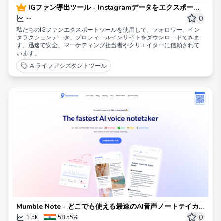
IGファン導出ツール - Instagramデータをエクスポート |
Instracker.io
0
--
私たちのIGファンエクスポートツールを使用して、フォロワー、イン
タラクションデータ、プロフィールインサイトをダウンロードできま
す。迅速で安全、マーケティング担当者やクリエイターに信頼されて
います。
AIライフアシスタントツール
Mumble Note - どこでも使える最速のAI音声ノートテイカ
ー
0
3.5K
58.55%