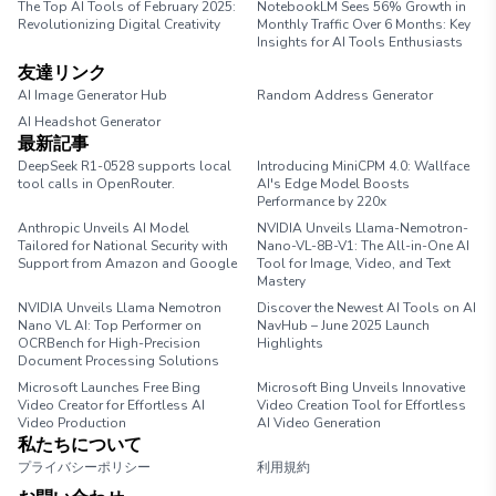
The Top AI Tools of February 2025:
NotebookLM Sees 56% Growth in
Revolutionizing Digital Creativity
Monthly Traffic Over 6 Months: Key
Insights for AI Tools Enthusiasts
友達リンク
AI Image Generator Hub
Random Address Generator
AI Headshot Generator
Marathon Pace Chart
最新記事
DeepSeek R1-0528 supports local
Introducing MiniCPM 4.0: Wallface
tool calls in OpenRouter.
AI's Edge Model Boosts
Performance by 220x
Anthropic Unveils AI Model
NVIDIA Unveils Llama-Nemotron-
Tailored for National Security with
Nano-VL-8B-V1: The All-in-One AI
Support from Amazon and Google
Tool for Image, Video, and Text
Mastery
NVIDIA Unveils Llama Nemotron
Discover the Newest AI Tools on AI
Nano VL AI: Top Performer on
NavHub – June 2025 Launch
OCRBench for High-Precision
Highlights
Document Processing Solutions
Microsoft Launches Free Bing
Microsoft Bing Unveils Innovative
Video Creator for Effortless AI
Video Creation Tool for Effortless
Video Production
AI Video Generation
私たちについて
プライバシーポリシー
利用規約