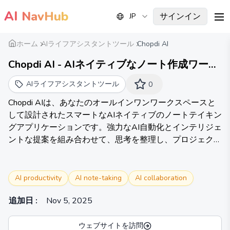
AI
NavHub
サインイン
JP
me
ホーム
AIライフアシスタントツール
Chopdi AI
Chopdi AI - AIネイティブなノート作成ワーク
スペース
AIライフアシスタントツール
0
Chopdi AIは、あなたのオールインワンワークスペースと
して設計されたスマートなAIネイティブのノートテイキン
グアプリケーションです。強力なAI自動化とインテリジェ
ントな提案を組み合わせて、思考を整理し、プロジェクト
を管理し、より良い文章を書く手助けをします—すべて一
つの場所で。
AI productivity
AI note-taking
AI collaboration
追加日
:
Nov 5, 2025
ウェブサイトを訪問