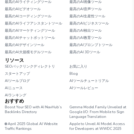
最高のAIライティングツール
最高のAI画像ツール
最高のAIビデオツール
最高のAI音声ツール
最高のAIコーディングツール
最高のAI生産性ツール
最高のAIライフアシスタントツール
最高のAIビジネスツール
最高のAIマーケティングツール
最高のAI検出ツール
最高のAIチャットボットツール
最高のAI教育ツール
最高のAIデザインツール
最高のAIプロンプトツール
最高のAI大規模モデルツール
最高のAI 3Dツール
リソース
SEOバックリンクディレクトリ
お気に入り
スタートアップ
Blog
AIツールブログ
AIツールチュートリアル
AIニュース
AIツールレビュー
AIランキング
おすすめ
Boost Your SEO with AI NavHub’s
Gemma Model Family Unveiled at
Backlinks Directory
Google I/O: From Mobile to Sign
Language Translation
🌐 April 2025 Global AI Website
Apple to Unveil AI Model Access
Traffic Rankings
for Developers at WWDC 2025