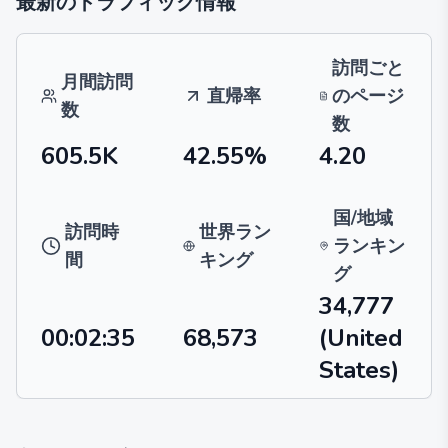
最新のトラフィック情報
訪問ごと
月間訪問
直帰率
のページ
数
数
605.5K
42.55%
4.20
国/地域
訪問時
世界ラン
ランキン
間
キング
グ
34,777
00:02:35
68,573
(United
States)