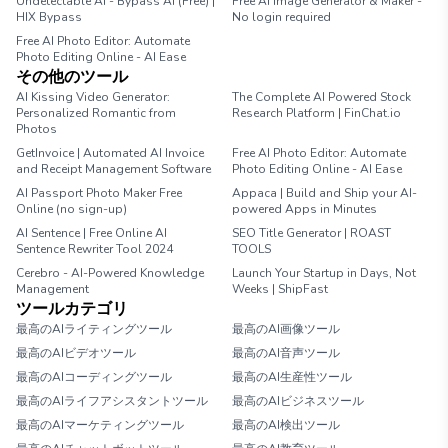
Undetectable AI - Bypass AI (Free) |
Free AI Image Generator & Maker -
HIX Bypass
No login required
Free AI Photo Editor: Automate
Photo Editing Online - AI Ease
その他のツール
AI Kissing Video Generator:
The Complete AI Powered Stock
Personalized Romantic from
Research Platform | FinChat.io
Photos
GetInvoice | Automated AI Invoice
Free AI Photo Editor: Automate
and Receipt Management Software
Photo Editing Online - AI Ease
AI Passport Photo Maker Free
Appaca | Build and Ship your AI-
Online (no sign-up)
powered Apps in Minutes
AI Sentence | Free Online AI
SEO Title Generator | ROAST
Sentence Rewriter Tool 2024
TOOLS
Cerebro - AI-Powered Knowledge
Launch Your Startup in Days, Not
Management
Weeks | ShipFast
ツールカテゴリ
最高のAIライティングツール
最高のAI画像ツール
最高のAIビデオツール
最高のAI音声ツール
最高のAIコーディングツール
最高のAI生産性ツール
最高のAIライフアシスタントツール
最高のAIビジネスツール
最高のAIマーケティングツール
最高のAI検出ツール