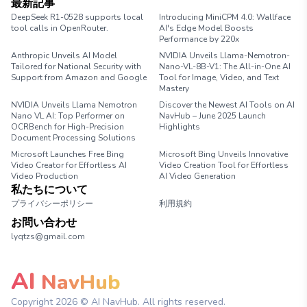
最新記事
DeepSeek R1-0528 supports local
Introducing MiniCPM 4.0: Wallface
tool calls in OpenRouter.
AI's Edge Model Boosts
Performance by 220x
Anthropic Unveils AI Model
NVIDIA Unveils Llama-Nemotron-
Tailored for National Security with
Nano-VL-8B-V1: The All-in-One AI
Support from Amazon and Google
Tool for Image, Video, and Text
Mastery
NVIDIA Unveils Llama Nemotron
Discover the Newest AI Tools on AI
Nano VL AI: Top Performer on
NavHub – June 2025 Launch
OCRBench for High-Precision
Highlights
Document Processing Solutions
Microsoft Launches Free Bing
Microsoft Bing Unveils Innovative
Video Creator for Effortless AI
Video Creation Tool for Effortless
Video Production
AI Video Generation
私たちについて
プライバシーポリシー
利用規約
お問い合わせ
lyqtzs@gmail.com
AI
NavHub
Copyright
2026
© AI NavHub. All rights reserved.