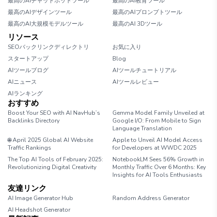
最高のAIチャットボットツール
最高のAI教育ツール
最高のAIデザインツール
最高のAIプロンプトツール
最高のAI大規模モデルツール
最高のAI 3Dツール
リソース
SEOバックリンクディレクトリ
お気に入り
スタートアップ
Blog
AIツールブログ
AIツールチュートリアル
AIニュース
AIツールレビュー
AIランキング
おすすめ
Boost Your SEO with AI NavHub’s
Gemma Model Family Unveiled at
Backlinks Directory
Google I/O: From Mobile to Sign
Language Translation
🌐 April 2025 Global AI Website
Apple to Unveil AI Model Access
Traffic Rankings
for Developers at WWDC 2025
The Top AI Tools of February 2025:
NotebookLM Sees 56% Growth in
Revolutionizing Digital Creativity
Monthly Traffic Over 6 Months: Key
Insights for AI Tools Enthusiasts
友達リンク
AI Image Generator Hub
Random Address Generator
AI Headshot Generator
Marathon Pace Chart