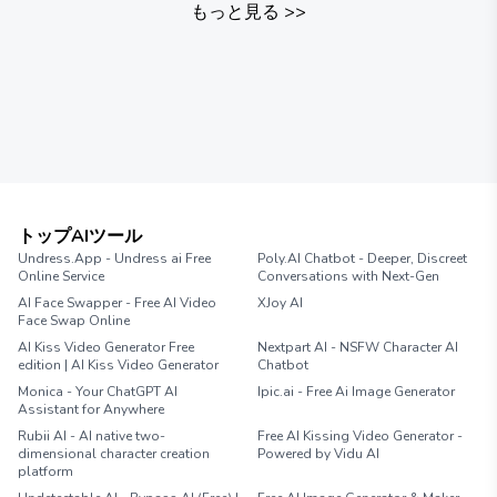
もっと見る
>>
トップAIツール
Undress.App - Undress ai Free
Poly.AI Chatbot - Deeper, Discreet
Online Service
Conversations with Next-Gen
AI Face Swapper - Free AI Video
XJoy AI
Face Swap Online
AI Kiss Video Generator Free
Nextpart AI - NSFW Character AI
edition | AI Kiss Video Generator
Chatbot
Monica - Your ChatGPT AI
Ipic.ai - Free Ai Image Generator
Assistant for Anywhere
Rubii AI - AI native two-
Free AI Kissing Video Generator -
dimensional character creation
Powered by Vidu AI
platform