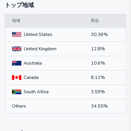
トップ地域
地域
割合
United States
30.36%
United Kingdom
12.8%
Australia
10.6%
Canada
8.11%
South Africa
3.59%
Others
34.55%