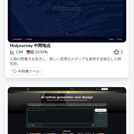
Midjourney 中間地点
1
13M
20.93%
人類の想像力を拡大し、新しい思考のメディアを探求する独立した研
究所。
AI画像ツール