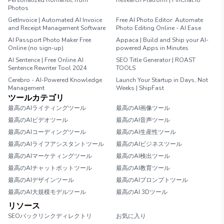
Personalized Romantic from
Research Platform | FinChat.io
Photos
GetInvoice | Automated AI Invoice
Free AI Photo Editor: Automate
and Receipt Management Software
Photo Editing Online - AI Ease
AI Passport Photo Maker Free
Appaca | Build and Ship your AI-
Online (no sign-up)
powered Apps in Minutes
AI Sentence | Free Online AI
SEO Title Generator | ROAST
Sentence Rewriter Tool 2024
TOOLS
Cerebro - AI-Powered Knowledge
Launch Your Startup in Days, Not
Management
Weeks | ShipFast
ツールカテゴリ
最高のAIライティングツール
最高のAI画像ツール
最高のAIビデオツール
最高のAI音声ツール
最高のAIコーディングツール
最高のAI生産性ツール
最高のAIライフアシスタントツール
最高のAIビジネスツール
最高のAIマーケティングツール
最高のAI検出ツール
最高のAIチャットボットツール
最高のAI教育ツール
最高のAIデザインツール
最高のAIプロンプトツール
最高のAI大規模モデルツール
最高のAI 3Dツール
リソース
SEOバックリンクディレクトリ
お気に入り