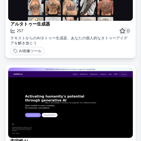
アルタトゥー生成器
0
257
テキストからのAIタトゥー生成器、あなたの個人的なタトゥーアイデ
アを解き放とう
AI画像ツール