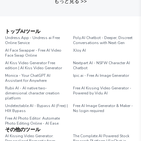
もっと見る
>>
トップAIツール
Undress.App - Undress ai Free
Poly.AI Chatbot - Deeper, Discreet
Online Service
Conversations with Next-Gen
AI Face Swapper - Free AI Video
XJoy AI
Face Swap Online
AI Kiss Video Generator Free
Nextpart AI - NSFW Character AI
edition | AI Kiss Video Generator
Chatbot
Monica - Your ChatGPT AI
Ipic.ai - Free Ai Image Generator
Assistant for Anywhere
Rubii AI - AI native two-
Free AI Kissing Video Generator -
dimensional character creation
Powered by Vidu AI
platform
Undetectable AI - Bypass AI (Free) |
Free AI Image Generator & Maker -
HIX Bypass
No login required
Free AI Photo Editor: Automate
Photo Editing Online - AI Ease
その他のツール
AI Kissing Video Generator:
The Complete AI Powered Stock