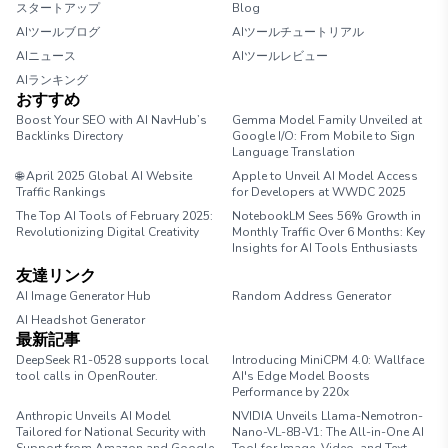
スタートアップ
Blog
AIツールブログ
AIツールチュートリアル
AIニュース
AIツールレビュー
AIランキング
おすすめ
Boost Your SEO with AI NavHub’s
Gemma Model Family Unveiled at
Backlinks Directory
Google I/O: From Mobile to Sign
Language Translation
🌐 April 2025 Global AI Website
Apple to Unveil AI Model Access
Traffic Rankings
for Developers at WWDC 2025
The Top AI Tools of February 2025:
NotebookLM Sees 56% Growth in
Revolutionizing Digital Creativity
Monthly Traffic Over 6 Months: Key
Insights for AI Tools Enthusiasts
友達リンク
AI Image Generator Hub
Random Address Generator
AI Headshot Generator
Marathon Pace Chart
最新記事
DeepSeek R1-0528 supports local
Introducing MiniCPM 4.0: Wallface
tool calls in OpenRouter.
AI's Edge Model Boosts
Performance by 220x
Anthropic Unveils AI Model
NVIDIA Unveils Llama-Nemotron-
Tailored for National Security with
Nano-VL-8B-V1: The All-in-One AI