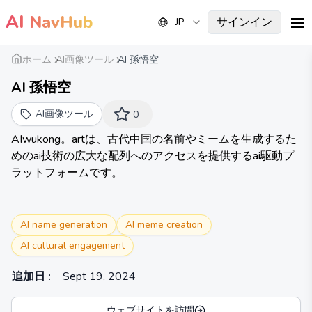
AI
NavHub
サインイン
JP
me
ホーム
AI画像ツール
AI 孫悟空
AI 孫悟空
AI画像ツール
0
AIwukong。artは、古代中国の名前やミームを生成するた
めのai技術の広大な配列へのアクセスを提供するai駆動プ
ラットフォームです。
AI name generation
AI meme creation
AI cultural engagement
追加日
:
Sept 19, 2024
ウェブサイトを訪問