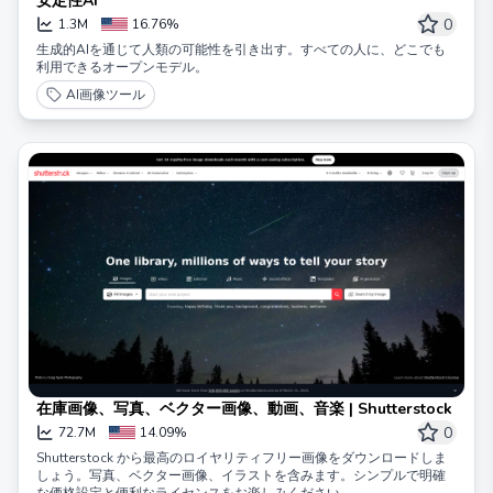
安定性AI
0
1.3M
16.76%
生成的AIを通じて人類の可能性を引き出す。すべての人に、どこでも
利用できるオープンモデル。
AI画像ツール
在庫画像、写真、ベクター画像、動画、音楽 | Shutterstock
0
72.7M
14.09%
Shutterstock から最高のロイヤリティフリー画像をダウンロードしま
しょう。写真、ベクター画像、イラストを含みます。シンプルで明確