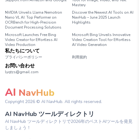
Support from Amazon and Google
Tool for Image, Video, and Text
Mastery
NVIDIA Unveils Llama Nemotron
Discover the Newest AI Tools on AI
Nano VL AI: Top Performer on
NavHub – June 2025 Launch
OCRBench for High-Precision
Highlights
Document Processing Solutions
Microsoft Launches Free Bing
Microsoft Bing Unveils Innovative
Video Creator for Effortless AI
Video Creation Tool for Effortless
Video Production
AI Video Generation
私たちについて
プライバシーポリシー
利用規約
お問い合わせ
lyqtzs@gmail.com
AI
NavHub
Copyright
2026
© AI NavHub. All rights reserved.
AI NavHub ツールディレクトリ
AI NavHub ツールディレクトリで2026年のベストAIツールを発見
しましょう！