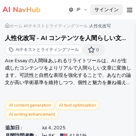
AI
NavHub
サインイン
JP
me
ホーム
AIテキストとライティングツール
人性化改写
人性化改写 - AI コンテンツを人間らしい文章
に変換 - AceEssay
AIテキストとライティングツール
0
Ace Essay の人間味あふれるリライトツールは、AI が生
成したコンテンツをよりリアルで人間らしい文章に変換し
ます。可読性と自然な表現を強化することで、あなたの論
文が高い学術基準を維持しつつ、個性と魅力を兼ね備えた
ものになることを保証します。
AI content generation
AI text optimization
AI writing enhancement
追加日
:
Jul 4, 2025
月間訪問者数
:
8K
41.81%