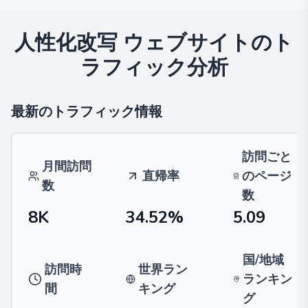
人性化改写
ウェブサイトのト
ラフィック分析
最新のトラフィック情報
訪問ごと
月間訪問
直帰率
のページ
数
数
8K
34.52%
5.09
国/地域
訪問時
世界ラン
ランキン
間
キング
グ