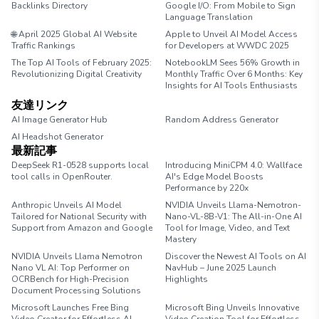
Backlinks Directory
Google I/O: From Mobile to Sign
Language Translation
🌐 April 2025 Global AI Website
Apple to Unveil AI Model Access
Traffic Rankings
for Developers at WWDC 2025
The Top AI Tools of February 2025:
NotebookLM Sees 56% Growth in
Revolutionizing Digital Creativity
Monthly Traffic Over 6 Months: Key
Insights for AI Tools Enthusiasts
友達リンク
AI Image Generator Hub
Random Address Generator
AI Headshot Generator
Marathon Pace Chart
最新記事
DeepSeek R1-0528 supports local
Introducing MiniCPM 4.0: Wallface
tool calls in OpenRouter.
AI's Edge Model Boosts
Performance by 220x
Anthropic Unveils AI Model
NVIDIA Unveils Llama-Nemotron-
Tailored for National Security with
Nano-VL-8B-V1: The All-in-One AI
Support from Amazon and Google
Tool for Image, Video, and Text
Mastery
NVIDIA Unveils Llama Nemotron
Discover the Newest AI Tools on AI
Nano VL AI: Top Performer on
NavHub – June 2025 Launch
OCRBench for High-Precision
Highlights
Document Processing Solutions
Microsoft Launches Free Bing
Microsoft Bing Unveils Innovative