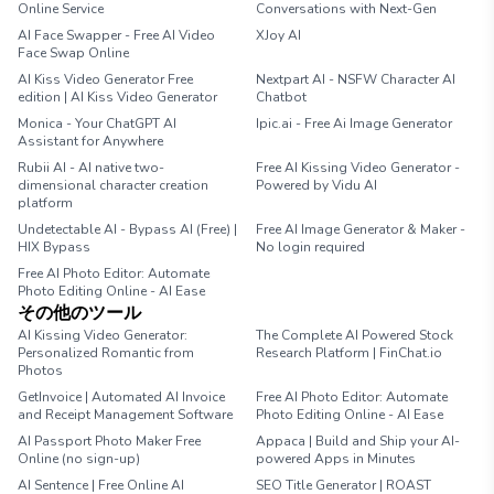
Online Service
Conversations with Next-Gen
AI Face Swapper - Free AI Video
XJoy AI
Face Swap Online
AI Kiss Video Generator Free
Nextpart AI - NSFW Character AI
edition | AI Kiss Video Generator
Chatbot
Monica - Your ChatGPT AI
Ipic.ai - Free Ai Image Generator
Assistant for Anywhere
Rubii AI - AI native two-
Free AI Kissing Video Generator -
dimensional character creation
Powered by Vidu AI
platform
Undetectable AI - Bypass AI (Free) |
Free AI Image Generator & Maker -
HIX Bypass
No login required
Free AI Photo Editor: Automate
Photo Editing Online - AI Ease
その他のツール
AI Kissing Video Generator:
The Complete AI Powered Stock
Personalized Romantic from
Research Platform | FinChat.io
Photos
GetInvoice | Automated AI Invoice
Free AI Photo Editor: Automate
and Receipt Management Software
Photo Editing Online - AI Ease
AI Passport Photo Maker Free
Appaca | Build and Ship your AI-
Online (no sign-up)
powered Apps in Minutes
AI Sentence | Free Online AI
SEO Title Generator | ROAST