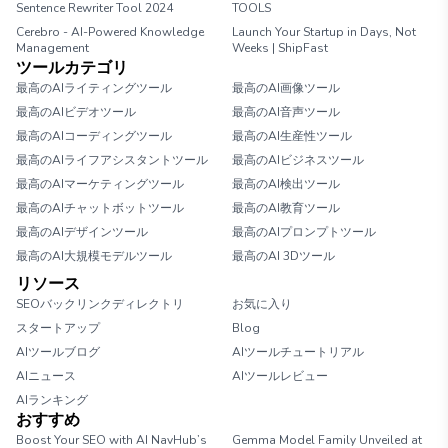
Sentence Rewriter Tool 2024
TOOLS
Cerebro - AI-Powered Knowledge
Launch Your Startup in Days, Not
Management
Weeks | ShipFast
ツールカテゴリ
最高のAIライティングツール
最高のAI画像ツール
最高のAIビデオツール
最高のAI音声ツール
最高のAIコーディングツール
最高のAI生産性ツール
最高のAIライフアシスタントツール
最高のAIビジネスツール
最高のAIマーケティングツール
最高のAI検出ツール
最高のAIチャットボットツール
最高のAI教育ツール
最高のAIデザインツール
最高のAIプロンプトツール
最高のAI大規模モデルツール
最高のAI 3Dツール
リソース
SEOバックリンクディレクトリ
お気に入り
スタートアップ
Blog
AIツールブログ
AIツールチュートリアル
AIニュース
AIツールレビュー
AIランキング
おすすめ
Boost Your SEO with AI NavHub’s
Gemma Model Family Unveiled at