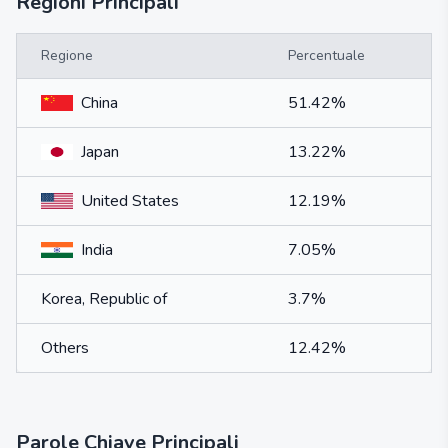
Regioni Principali
Regione
Percentuale
China
51.42%
Japan
13.22%
United States
12.19%
India
7.05%
Korea, Republic of
3.7%
Others
12.42%
Parole Chiave Principali