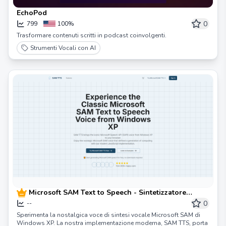
EchoPod
0
799
100%
Trasformare contenuti scritti in podcast coinvolgenti.
Strumenti Vocali con AI
Microsoft SAM Text to Speech - Sintetizzatore
vocale classico di Windows | SAM TTS
0
--
Sperimenta la nostalgica voce di sintesi vocale Microsoft SAM di
Windows XP. La nostra implementazione moderna, SAM TTS, porta