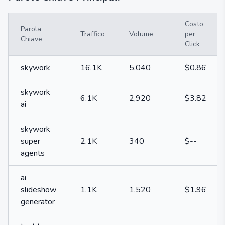
Costo
Parola
Traffico
Volume
per
Chiave
Click
skywork
16.1K
5,040
$0.86
skywork
6.1K
2,920
$3.82
ai
skywork
super
2.1K
340
$--
agents
ai
slideshow
1.1K
1,520
$1.96
generator