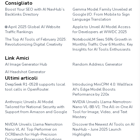
Consigliato
Boost Your SEO with AI NavHub’s
Gemma Model Family Unveiled at
Backlinks Directory
Google I/O: From Mobile to Sign
Language Translation
🌐 April 2025 Global AI Website
Apple to Unveil AI Model Access
Traffic Rankings
for Developers at WWDC 2025
The Top AI Tools of February 2025:
NotebookLM Sees 56% Growth in
Revolutionizing Digital Creativity
Monthly Traffic Over 6 Months: Key
Insights for AI Tools Enthusiasts
Link Amici
AI Image Generator Hub
Random Address Generator
AI Headshot Generator
Marathon Pace Chart
Ultimi articoli
DeepSeek R1-0528 supports local
Introducing MiniCPM 4.0: Wallface
tool calls in OpenRouter.
AI's Edge Model Boosts
Performance by 220x
Anthropic Unveils AI Model
NVIDIA Unveils Llama-Nemotron-
Tailored for National Security with
Nano-VL-8B-V1: The All-in-One AI
Support from Amazon and Google
Tool for Image, Video, and Text
Mastery
NVIDIA Unveils Llama Nemotron
Discover the Newest AI Tools on AI
Nano VL AI: Top Performer on
NavHub – June 2025 Launch
OCRBench for High-Precision
Highlights
Document Processing Solutions