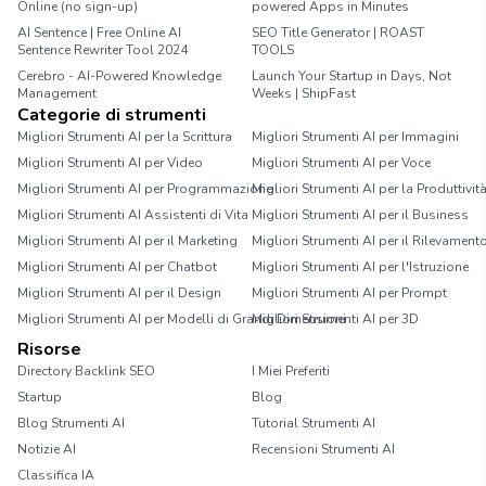
Online (no sign-up)
powered Apps in Minutes
AI Sentence | Free Online AI
SEO Title Generator | ROAST
Sentence Rewriter Tool 2024
TOOLS
Cerebro - AI-Powered Knowledge
Launch Your Startup in Days, Not
Management
Weeks | ShipFast
Categorie di strumenti
Migliori Strumenti AI per la Scrittura
Migliori Strumenti AI per Immagini
Migliori Strumenti AI per Video
Migliori Strumenti AI per Voce
Migliori Strumenti AI per Programmazione
Migliori Strumenti AI per la Produttivit
Migliori Strumenti AI Assistenti di Vita
Migliori Strumenti AI per il Business
Migliori Strumenti AI per il Marketing
Migliori Strumenti AI per il Rilevament
Migliori Strumenti AI per Chatbot
Migliori Strumenti AI per l'Istruzione
Migliori Strumenti AI per il Design
Migliori Strumenti AI per Prompt
Migliori Strumenti AI per Modelli di Grandi Dimensioni
Migliori Strumenti AI per 3D
Risorse
Directory Backlink SEO
I Miei Preferiti
Startup
Blog
Blog Strumenti AI
Tutorial Strumenti AI
Notizie AI
Recensioni Strumenti AI
Classifica IA