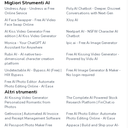
Migliori Strumenti AI
Undress.App - Undress ai Free
Poly.AI Chatbot - Deeper, Discreet
Online Service
Conversations with Next-Gen
AI Face Swapper - Free AI Video
XJoy AI
Face Swap Online
AI Kiss Video Generator Free
Nextpart AI - NSFW Character AI
edition | AI Kiss Video Generator
Chatbot
Monica - Your ChatGPT AI
Ipic.ai - Free Ai Image Generator
Assistant for Anywhere
Rubii AI - AI native two-
Free AI Kissing Video Generator -
dimensional character creation
Powered by Vidu AI
platform
Undetectable AI - Bypass AI (Free) |
Free AI Image Generator & Maker -
HIX Bypass
No login required
Free AI Photo Editor: Automate
Photo Editing Online - AI Ease
Altri strumenti
AI Kissing Video Generator:
The Complete AI Powered Stock
Personalized Romantic from
Research Platform | FinChat.io
Photos
GetInvoice | Automated AI Invoice
Free AI Photo Editor: Automate
and Receipt Management Software
Photo Editing Online - AI Ease
AI Passport Photo Maker Free
Appaca | Build and Ship your AI-