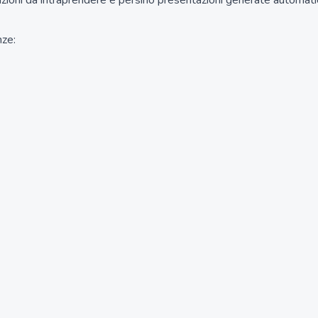
nti, azioni da intraprendere e persino presentazioni generate aut
nze: