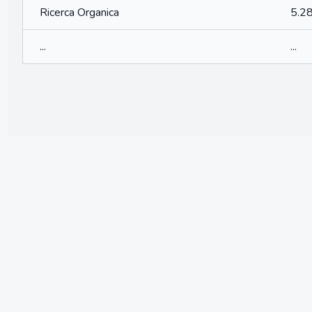
Ricerca Organica
5.2
...
...