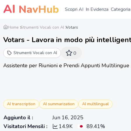
AI
NavHub
Scopri AI
In Evidenza
Categoria
Home
Strumenti Vocali con AI
Votars
Votars - Lavora in modo più intelligent
Strumenti Vocali con AI
0
Assistente per Riunioni e Prendi Appunti Multilingue
AI transcription
AI summarization
AI multilingual
Aggiunto il
:
Jun 16, 2025
Visitatori Mensili
:
14.9K
89.41%