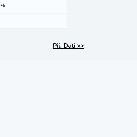
8%
Più Dati
>>