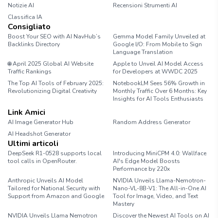
Notizie AI
Recensioni Strumenti AI
Classifica IA
Consigliato
Boost Your SEO with AI NavHub’s
Gemma Model Family Unveiled at
Backlinks Directory
Google I/O: From Mobile to Sign
Language Translation
🌐 April 2025 Global AI Website
Apple to Unveil AI Model Access
Traffic Rankings
for Developers at WWDC 2025
The Top AI Tools of February 2025:
NotebookLM Sees 56% Growth in
Revolutionizing Digital Creativity
Monthly Traffic Over 6 Months: Key
Insights for AI Tools Enthusiasts
Link Amici
AI Image Generator Hub
Random Address Generator
AI Headshot Generator
Marathon Pace Chart
Ultimi articoli
DeepSeek R1-0528 supports local
Introducing MiniCPM 4.0: Wallface
tool calls in OpenRouter.
AI's Edge Model Boosts
Performance by 220x
Anthropic Unveils AI Model
NVIDIA Unveils Llama-Nemotron-
Tailored for National Security with
Nano-VL-8B-V1: The All-in-One AI
Support from Amazon and Google
Tool for Image, Video, and Text
Mastery
NVIDIA Unveils Llama Nemotron
Discover the Newest AI Tools on AI