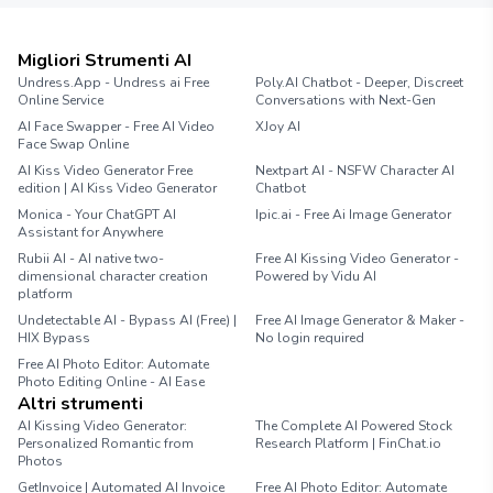
Migliori Strumenti AI
Undress.App - Undress ai Free
Poly.AI Chatbot - Deeper, Discreet
Online Service
Conversations with Next-Gen
AI Face Swapper - Free AI Video
XJoy AI
Face Swap Online
AI Kiss Video Generator Free
Nextpart AI - NSFW Character AI
edition | AI Kiss Video Generator
Chatbot
Monica - Your ChatGPT AI
Ipic.ai - Free Ai Image Generator
Assistant for Anywhere
Rubii AI - AI native two-
Free AI Kissing Video Generator -
dimensional character creation
Powered by Vidu AI
platform
Undetectable AI - Bypass AI (Free) |
Free AI Image Generator & Maker -
HIX Bypass
No login required
Free AI Photo Editor: Automate
Photo Editing Online - AI Ease
Altri strumenti
AI Kissing Video Generator:
The Complete AI Powered Stock
Personalized Romantic from
Research Platform | FinChat.io
Photos
GetInvoice | Automated AI Invoice
Free AI Photo Editor: Automate