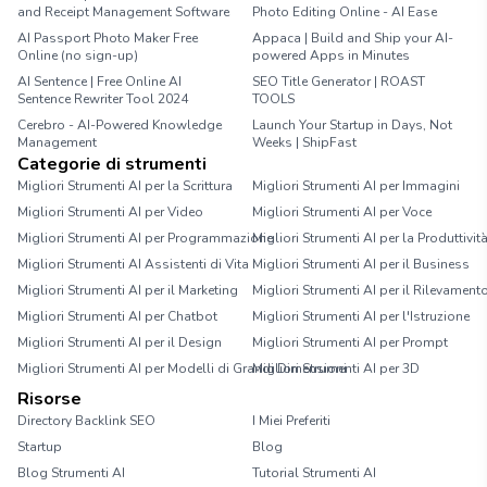
and Receipt Management Software
Photo Editing Online - AI Ease
AI Passport Photo Maker Free
Appaca | Build and Ship your AI-
Online (no sign-up)
powered Apps in Minutes
AI Sentence | Free Online AI
SEO Title Generator | ROAST
Sentence Rewriter Tool 2024
TOOLS
Cerebro - AI-Powered Knowledge
Launch Your Startup in Days, Not
Management
Weeks | ShipFast
Categorie di strumenti
Migliori Strumenti AI per la Scrittura
Migliori Strumenti AI per Immagini
Migliori Strumenti AI per Video
Migliori Strumenti AI per Voce
Migliori Strumenti AI per Programmazione
Migliori Strumenti AI per la Produttivit
Migliori Strumenti AI Assistenti di Vita
Migliori Strumenti AI per il Business
Migliori Strumenti AI per il Marketing
Migliori Strumenti AI per il Rilevament
Migliori Strumenti AI per Chatbot
Migliori Strumenti AI per l'Istruzione
Migliori Strumenti AI per il Design
Migliori Strumenti AI per Prompt
Migliori Strumenti AI per Modelli di Grandi Dimensioni
Migliori Strumenti AI per 3D
Risorse
Directory Backlink SEO
I Miei Preferiti
Startup
Blog
Blog Strumenti AI
Tutorial Strumenti AI