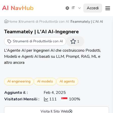
AI
NavHub
Accedi
IT
me
Home
Strumenti di Produttività con AI
Teammately | L'AI AI
Teammately | L'AI AI-Ingegnere
Strumenti di Produttività con AI
1
L'Agente AI per Ingegneri AI che costruiscono Prodotti,
Modelli e Agenti AI basati su LLM, Prompt, RAG, ML e
altro ancora
AI engineering
AI models
AI agents
Aggiunto il
:
Feb 4, 2025
Visitatori Mensili
:
111
100%
Visita Il Sito Web