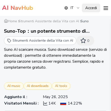
AI
NavHub
Accedi
IT
me
Home
Strumenti Assistente della Vita con AI
Suno
Suno-Top：un potente strumento di
download musicale Suno, veloce e gratuito.
Strumenti Assistente della Vita con AI
0
Suno AI scaricare musica. Suno download service (servizio di
download) : permette di ottenere immediatamente la
propria canzone senza dover registrarsi. Semplice, rapido e
completamente gratuito.
AI music
AI downloads
AI tools
Aggiunto il
:
May 26, 2025
Visitatori Mensili
:
14K
14.22%