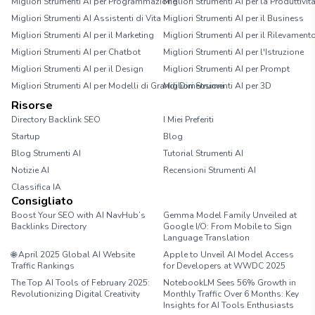
Migliori Strumenti AI per Programmazione
Migliori Strumenti AI per la Produttivit
Migliori Strumenti AI Assistenti di Vita
Migliori Strumenti AI per il Business
Migliori Strumenti AI per il Marketing
Migliori Strumenti AI per il Rilevament
Migliori Strumenti AI per Chatbot
Migliori Strumenti AI per l'Istruzione
Migliori Strumenti AI per il Design
Migliori Strumenti AI per Prompt
Migliori Strumenti AI per Modelli di Grandi Dimensioni
Migliori Strumenti AI per 3D
Risorse
Directory Backlink SEO
I Miei Preferiti
Startup
Blog
Blog Strumenti AI
Tutorial Strumenti AI
Notizie AI
Recensioni Strumenti AI
Classifica IA
Consigliato
Boost Your SEO with AI NavHub’s
Gemma Model Family Unveiled at
Backlinks Directory
Google I/O: From Mobile to Sign
Language Translation
🌐 April 2025 Global AI Website
Apple to Unveil AI Model Access
Traffic Rankings
for Developers at WWDC 2025
The Top AI Tools of February 2025:
NotebookLM Sees 56% Growth in
Revolutionizing Digital Creativity
Monthly Traffic Over 6 Months: Key
Insights for AI Tools Enthusiasts