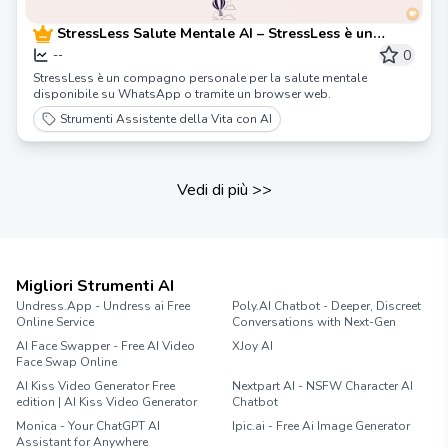
StressLess Salute Mentale AI – StressLess è un
compagno personale per la salute mentale su
0
--
WhatsApp o nel browser. Aiuta ad alleviare sintomi
StressLess è un compagno personale per la salute mentale
di alta stress, ansia e burnout.
disponibile su WhatsApp o tramite un browser web.
Strumenti Assistente della Vita con AI
Vedi di più
>>
Migliori Strumenti AI
Undress.App - Undress ai Free
Poly.AI Chatbot - Deeper, Discreet
Online Service
Conversations with Next-Gen
AI Face Swapper - Free AI Video
XJoy AI
Face Swap Online
AI Kiss Video Generator Free
Nextpart AI - NSFW Character AI
edition | AI Kiss Video Generator
Chatbot
Monica - Your ChatGPT AI
Ipic.ai - Free Ai Image Generator
Assistant for Anywhere