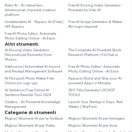
Rubii AI - AI native two-
Free AI Kissing Video Generator -
dimensional character creation
Powered by Vidu AI
platform
Undetectable AI - Bypass AI (Free) |
Free AI Image Generator & Maker -
HIX Bypass
No login required
Free AI Photo Editor: Automate
Photo Editing Online - AI Ease
Altri strumenti
AI Kissing Video Generator:
The Complete AI Powered Stock
Personalized Romantic from
Research Platform | FinChat.io
Photos
GetInvoice | Automated AI Invoice
Free AI Photo Editor: Automate
and Receipt Management Software
Photo Editing Online - AI Ease
AI Passport Photo Maker Free
Appaca | Build and Ship your AI-
Online (no sign-up)
powered Apps in Minutes
AI Sentence | Free Online AI
SEO Title Generator | ROAST
Sentence Rewriter Tool 2024
TOOLS
Cerebro - AI-Powered Knowledge
Launch Your Startup in Days, Not
Management
Weeks | ShipFast
Categorie di strumenti
Migliori Strumenti AI per la Scrittura
Migliori Strumenti AI per Immagini
Migliori Strumenti AI per Video
Migliori Strumenti AI per Voce