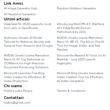
Link Amici
AI Image Generator Hub
Random Address Generator
AI Headshot Generator
Marathon Pace Chart
Ultimi articoli
DeepSeek R1-0528 supports local
Introducing MiniCPM 4.0: Wallface
tool calls in OpenRouter.
AI's Edge Model Boosts
Performance by 220x
Anthropic Unveils AI Model
NVIDIA Unveils Llama-Nemotron-
Tailored for National Security with
Nano-VL-8B-V1: The All-in-One AI
Support from Amazon and Google
Tool for Image, Video, and Text
Mastery
NVIDIA Unveils Llama Nemotron
Discover the Newest AI Tools on AI
Nano VL AI: Top Performer on
NavHub – June 2025 Launch
OCRBench for High-Precision
Highlights
Document Processing Solutions
Microsoft Launches Free Bing
Microsoft Bing Unveils Innovative
Video Creator for Effortless AI
Video Creation Tool for Effortless
Video Production
AI Video Generation
Chi siamo
Politica sulla Privacy
Termini & Condizioni
Contattaci
lyqtzs@gmail.com