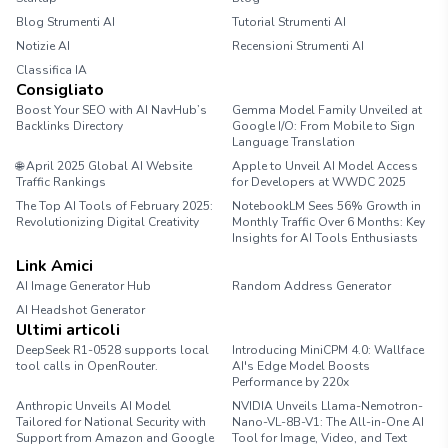
Blog Strumenti AI
Tutorial Strumenti AI
Notizie AI
Recensioni Strumenti AI
Classifica IA
Consigliato
Boost Your SEO with AI NavHub’s
Gemma Model Family Unveiled at
Backlinks Directory
Google I/O: From Mobile to Sign
Language Translation
🌐 April 2025 Global AI Website
Apple to Unveil AI Model Access
Traffic Rankings
for Developers at WWDC 2025
The Top AI Tools of February 2025:
NotebookLM Sees 56% Growth in
Revolutionizing Digital Creativity
Monthly Traffic Over 6 Months: Key
Insights for AI Tools Enthusiasts
Link Amici
AI Image Generator Hub
Random Address Generator
AI Headshot Generator
Marathon Pace Chart
Ultimi articoli
DeepSeek R1-0528 supports local
Introducing MiniCPM 4.0: Wallface
tool calls in OpenRouter.
AI's Edge Model Boosts
Performance by 220x
Anthropic Unveils AI Model
NVIDIA Unveils Llama-Nemotron-
Tailored for National Security with
Nano-VL-8B-V1: The All-in-One AI
Support from Amazon and Google
Tool for Image, Video, and Text