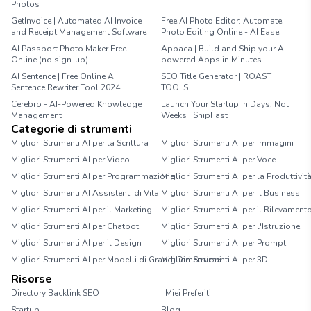
Photos
GetInvoice | Automated AI Invoice
Free AI Photo Editor: Automate
and Receipt Management Software
Photo Editing Online - AI Ease
AI Passport Photo Maker Free
Appaca | Build and Ship your AI-
Online (no sign-up)
powered Apps in Minutes
AI Sentence | Free Online AI
SEO Title Generator | ROAST
Sentence Rewriter Tool 2024
TOOLS
Cerebro - AI-Powered Knowledge
Launch Your Startup in Days, Not
Management
Weeks | ShipFast
Categorie di strumenti
Migliori Strumenti AI per la Scrittura
Migliori Strumenti AI per Immagini
Migliori Strumenti AI per Video
Migliori Strumenti AI per Voce
Migliori Strumenti AI per Programmazione
Migliori Strumenti AI per la Produttivit
Migliori Strumenti AI Assistenti di Vita
Migliori Strumenti AI per il Business
Migliori Strumenti AI per il Marketing
Migliori Strumenti AI per il Rilevament
Migliori Strumenti AI per Chatbot
Migliori Strumenti AI per l'Istruzione
Migliori Strumenti AI per il Design
Migliori Strumenti AI per Prompt
Migliori Strumenti AI per Modelli di Grandi Dimensioni
Migliori Strumenti AI per 3D
Risorse
Directory Backlink SEO
I Miei Preferiti
Startup
Blog