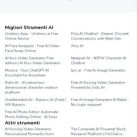
Migliori Strumenti AI
Undress.App - Undress ai Free
Poly.AI Chatbot - Deeper, Discreet
Online Service
Conversations with Next-Gen
AI Face Swapper - Free AI Video
XJoy AI
Face Swap Online
AI Kiss Video Generator Free
Nextpart AI - NSFW Character AI
edition | AI Kiss Video Generator
Chatbot
Monica - Your ChatGPT AI
Ipic.ai - Free Ai Image Generator
Assistant for Anywhere
Rubii AI - AI native two-
Free AI Kissing Video Generator -
dimensional character creation
Powered by Vidu AI
platform
Undetectable AI - Bypass AI (Free) |
Free AI Image Generator & Maker -
HIX Bypass
No login required
Free AI Photo Editor: Automate
Photo Editing Online - AI Ease
Altri strumenti
AI Kissing Video Generator:
The Complete AI Powered Stock
Personalized Romantic from
Research Platform | FinChat.io