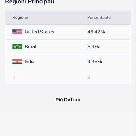
Regioni Principali
Regione
Percentuale
United States
46.42%
Brazil
5.4%
India
4.85%
...
...
Più Dati
>>