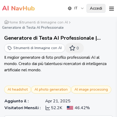
AI
NavHub
Accedi
IT
me
Home
Strumenti di Immagine con AI
Generatore di Testa AI Professionale
Generatore di Testa AI Professionale |
Portrait Pal
Strumenti di Immagine con AI
0
Il miglior generatore di foto profilo professionali AI al
mondo. Creato dai più talentuosi ricercatori di intelligenza
artificiale nel mondo.
AI headshot
AI photo generation
AI image processing
Aggiunto il
:
Apr 21, 2025
Visitatori Mensili
:
52.2K
46.42%