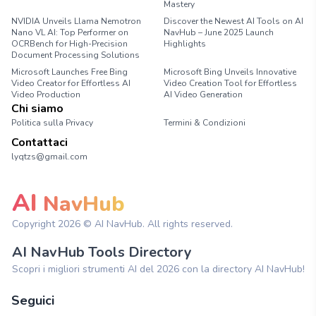
Mastery
NVIDIA Unveils Llama Nemotron
Discover the Newest AI Tools on AI
Nano VL AI: Top Performer on
NavHub – June 2025 Launch
OCRBench for High-Precision
Highlights
Document Processing Solutions
Microsoft Launches Free Bing
Microsoft Bing Unveils Innovative
Video Creator for Effortless AI
Video Creation Tool for Effortless
Video Production
AI Video Generation
Chi siamo
Politica sulla Privacy
Termini & Condizioni
Contattaci
lyqtzs@gmail.com
AI
NavHub
Copyright
2026
© AI NavHub. All rights reserved.
AI NavHub Tools Directory
Scopri i migliori strumenti AI del 2026 con la directory AI NavHub!
Seguici