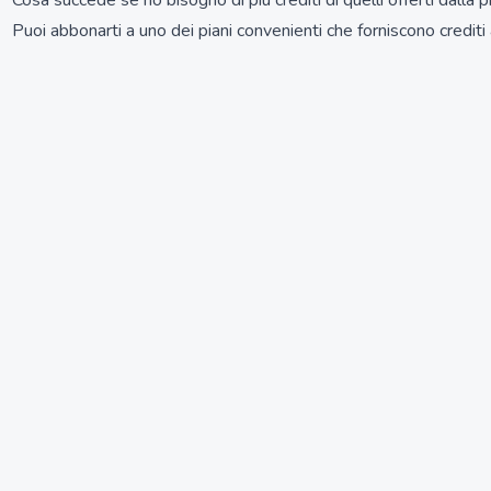
Cosa succede se ho bisogno di più crediti di quelli offerti dalla 
Puoi abbonarti a uno dei piani convenienti che forniscono crediti 