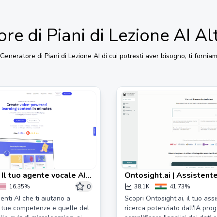
re di Piani di Lezione AI
Al
Generatore di Piani di Lezione AI
di cui potresti aver bisogno, ti forniamo
 Il tuo agente vocale AI
Ontosight.ai | Assistente
ndere più velocemente
Potenziato dall'IA per Int
0
16.35%
38.1K
41.73%
Intelligenti
enti AI che ti aiutano a
Scopri Ontosight.ai, il tuo ass
e tue competenze e quelle del
ricerca potenziato dall'IA pro