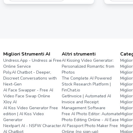
vita quotidiana.
Migliori Strumenti AI
Altri strumenti
Categ
Undress.App - Undress ai Free
AI Kissing Video Generator:
Miglior
Online Service
Personalized Romantic from
Miglio
Poly.AI Chatbot - Deeper,
Photos
Miglio
Discreet Conversations with
The Complete AI Powered
Miglio
Next-Gen
Stock Research Platform |
Miglio
AI Face Swapper - Free AI
FinChat.io
Miglior
Video Face Swap Online
GetInvoice | Automated AI
Miglior
XJoy AI
Invoice and Receipt
Miglior
AI Kiss Video Generator Free
Management Software
Miglior
edition | AI Kiss Video
Free AI Photo Editor: Automate
Miglio
Generator
Photo Editing Online - AI Ease
Miglio
Nextpart AI - NSFW Character
AI Passport Photo Maker Free
Miglior
AI Chatbot
Online (no sign-up)
Miglior