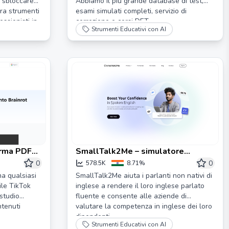
 e sbloccare
Abbiamo il più grande database di test,
lora strumenti
esami simulati completi, servizio di
essionisti in
correzione e corsi DET.
Strumenti Educativi con AI
orma PDF
SmallTalk2Me – simulatore
alimentato da intelligenza
0
0
578.5K
8.71%
artificiale per migliorare l'inglese
a qualsiasi
SmallTalk2Me aiuta i parlanti non nativi di
ile TikTok
inglese a rendere il loro inglese parlato
parlato
studio
fluente e consente alle aziende di
ntenuti
valutare la competenza in inglese dei loro
dipendenti.
Strumenti Educativi con AI