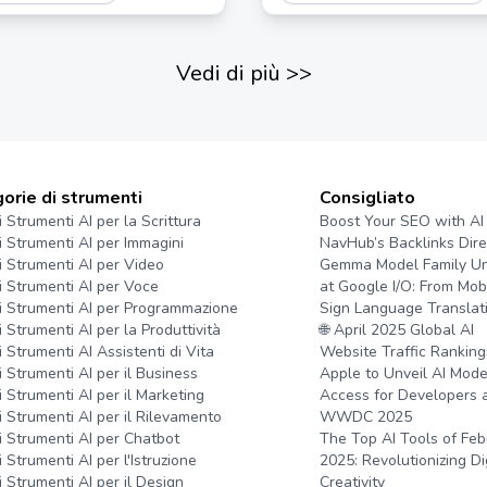
Vedi di più
>>
orie di strumenti
Consigliato
i Strumenti AI per la Scrittura
Boost Your SEO with AI
ri Strumenti AI per Immagini
NavHub’s Backlinks Dire
ri Strumenti AI per Video
Gemma Model Family Un
ri Strumenti AI per Voce
at Google I/O: From Mobi
ri Strumenti AI per Programmazione
Sign Language Translat
i Strumenti AI per la Produttività
🌐 April 2025 Global AI
i Strumenti AI Assistenti di Vita
Website Traffic Ranking
i Strumenti AI per il Business
Apple to Unveil AI Mode
i Strumenti AI per il Marketing
Access for Developers 
ri Strumenti AI per il Rilevamento
WWDC 2025
ri Strumenti AI per Chatbot
The Top AI Tools of Feb
i Strumenti AI per l'Istruzione
2025: Revolutionizing Di
i Strumenti AI per il Design
Creativity