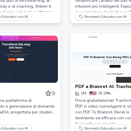
le quiz di microlearning, ai
semplificare l'analisi dei dati
eplay e al coaching, Shiken ti
intuizioni più intelligenti. Esp
e tempo e ti aiuta a ottenere
per ricercatori, studenti e prof
i Educativi con AI
Strumenti Educativi con AI
ati.
vari settori.
PDF a Brainrot AI: Trasf
noiosi in video Brainrot
0
1M
35.19%
na piattaforma di
Prova gratuitamente! Trasform
to e generazione di domande
PDF in video coinvolgenti in st
ll'IA, progettata per studenti
con PDF To Brainrot. Rendi lo 
.
divertente ed efficace con co
'brainrot' coinvolgenti.
i Educativi con AI
Strumenti Educativi con AI