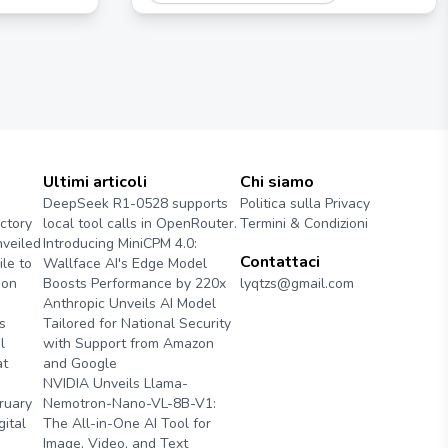
Ultimi articoli
Chi siamo
DeepSeek R1-0528 supports
Politica sulla Privacy
ctory
local tool calls in OpenRouter.
Termini & Condizioni
veiled
Introducing MiniCPM 4.0:
Contattaci
le to
Wallface AI's Edge Model
ion
Boosts Performance by 220x
lyqtzs@gmail.com
Anthropic Unveils AI Model
s
Tailored for National Security
l
with Support from Amazon
at
and Google
NVIDIA Unveils Llama-
ruary
Nemotron-Nano-VL-8B-V1:
gital
The All-in-One AI Tool for
Image, Video, and Text