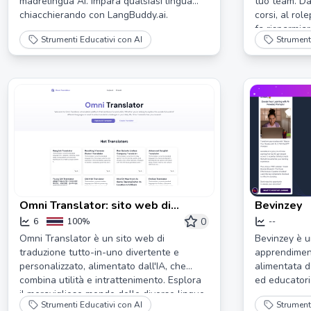
madrelingua AI. Impara qualsiasi lingua
tuo team. Dal
chiacchierando con LangBuddy.ai.
corsi, al rol
fa risparmiar
Strumenti Educativi con AI
Strument
migliori risult
Omni Translator: sito web di
Bevinzey
traduzione tutto-in-uno divertente
0
6
100%
--
e personalizzato alimentato dall'IA
Omni Translator è un sito web di
Bevinzey è u
traduzione tutto-in-uno divertente e
apprendimen
personalizzato, alimentato dall'IA, che
alimentata da
combina utilità e intrattenimento. Esplora
ed educatori
il meraviglioso mondo delle diverse lingue
Strumenti Educativi con AI
Strument
o risolvi le sfide di traduzione nella tua