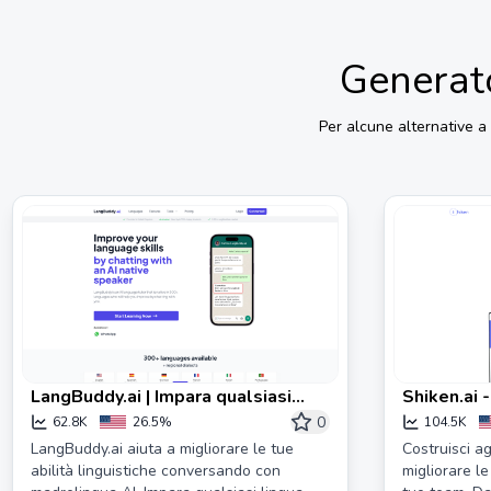
Generato
Per alcune alternative a
LangBuddy.ai | Impara qualsiasi
Shiken.ai -
lingua chattando
per appre
0
62.8K
26.5%
104.5K
LangBuddy.ai aiuta a migliorare le tue
Costruisci ag
abilità linguistiche conversando con
migliorare l