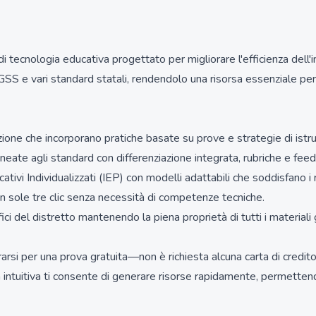
i tecnologia educativa progettato per migliorare l'efficienza dell
NGSS e vari standard statali, rendendolo una risorsa essenziale per
ione che incorporano pratiche basate su prove e strategie di istru
ineate agli standard con differenziazione integrata, rubriche e fee
ivi Individualizzati (IEP) con modelli adattabili che soddisfano i r
in sole tre clic senza necessità di competenze tecniche.
fici del distretto mantenendo la piena proprietà di tutti i materiali 
rarsi per una prova gratuita—non è richiesta alcuna carta di credito.
ia intuitiva ti consente di generare risorse rapidamente, permettend