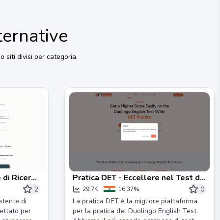
ternative
 siti divisi per categoria.
 di Ricerca
Pratica DET - Eccellere nel Test di
uizioni più
Inglese Duolingo
2
0
29.7K
16.37%
istente di
La pratica DET è la migliore piattaforma
gettato per
per la pratica del Duolingo English Test.