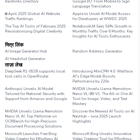
Backlinks Directory
Google I/O: From Mobile to Sign
Language Translation
🌐 April 2025 Global AI Website
Apple to Unveil AI Model Access
Traffic Rankings
for Developers at WWDC 2025
The Top AI Tools of February 2025:
NotebookLM Sees 56% Growth in
Revolutionizing Digital Creativity
Monthly Traffic Over 6 Months: Key
Insights for AI Tools Enthusiasts
मित्र लिंक
AI Image Generator Hub
Random Address Generator
AI Headshot Generator
Marathon Pace Chart
ताज़ा लेख
DeepSeek R1-0528 supports local
Introducing MiniCPM 4.0: Wallface
tool calls in OpenRouter.
AI's Edge Model Boosts
Performance by 220x
Anthropic Unveils AI Model
NVIDIA Unveils Llama-Nemotron-
Tailored for National Security with
Nano-VL-8B-V1: The All-in-One AI
Support from Amazon and Google
Tool for Image, Video, and Text
Mastery
NVIDIA Unveils Llama Nemotron
Discover the Newest AI Tools on AI
Nano VL AI: Top Performer on
NavHub – June 2025 Launch
OCRBench for High-Precision
Highlights
Document Processing Solutions
Microsoft Launches Free Bing
Microsoft Bing Unveils Innovative
Video Creator for Effortless AI
Video Creation Tool for Effortless