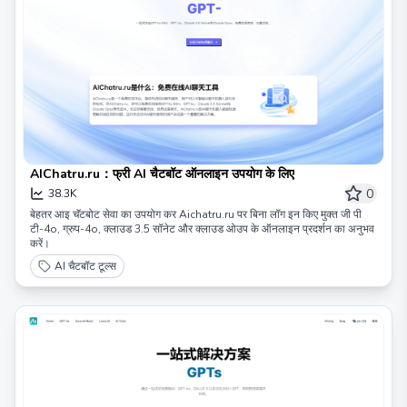
AIChatru.ru：फ्री AI चैटबॉट ऑनलाइन उपयोग के लिए
0
38.3K
बेहतर आइ चॅटबोट सेवा का उपयोग कर Aichatru.ru पर बिना लॉग इन किए मुक्त जी पी
टी-4o, ग्रुप-4o, क्लाउड 3.5 सॉनेट और क्लाउड ओउप के ऑनलाइन प्रदर्शन का अनुभव
करें।
AI चैटबॉट टूल्स