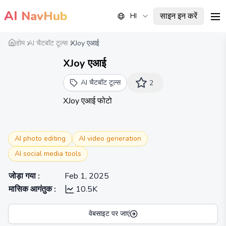
AI
NavHub
साइन इन करें
HI
me
होम
AI चैटबॉट टूल्स
XJoy एआई
XJoy एआई
AI चैटबॉट टूल्स
2
XJoy एआई फोटो
AI photo editing
AI video generation
AI social media tools
जोड़ा गया
:
Feb 1, 2025
मासिक आगंतुक
:
10.5K
वेबसाइट पर जाएं