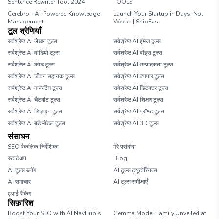
Sentence Rewriter Tool 2024
TOOLS
Cerebro - AI-Powered Knowledge
Launch Your Startup in Days, Not
Management
Weeks | ShipFast
टूल श्रेणियाँ
सर्वश्रेष्ठ AI लेखन टूल्स
सर्वश्रेष्ठ AI इमेज टूल्स
सर्वश्रेष्ठ AI वीडियो टूल्स
सर्वश्रेष्ठ AI वॉइस टूल्स
सर्वश्रेष्ठ AI कोड टूल्स
सर्वश्रेष्ठ AI उत्पादकता टूल्स
सर्वश्रेष्ठ AI जीवन सहायक टूल्स
सर्वश्रेष्ठ AI व्यापार टूल्स
सर्वश्रेष्ठ AI मार्केटिंग टूल्स
सर्वश्रेष्ठ AI डिटेक्टर टूल्स
सर्वश्रेष्ठ AI चैटबॉट टूल्स
सर्वश्रेष्ठ AI शिक्षण टूल्स
सर्वश्रेष्ठ AI डिज़ाइन टूल्स
सर्वश्रेष्ठ AI प्रॉम्प्ट टूल्स
सर्वश्रेष्ठ AI बड़े मॉडल टूल्स
सर्वश्रेष्ठ AI 3D टूल्स
संसाधन
SEO बैकलिंक निर्देशिका
मेरे पसंदीदा
स्टार्टअप
Blog
AI टूल्स ब्लॉग
AI टूल्स ट्यूटोरियल्स
AI समाचार
AI टूल्स समीक्षाएँ
एआई रैंकिंग
सिफ़ारिश
Boost Your SEO with AI NavHub’s
Gemma Model Family Unveiled at