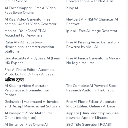
Online Service
Conversations with Next-Gen
AI Face Swapper - Free AI Video
XJoy AI
Face Swap Online
AI Kiss Video Generator Free
Nextpart AI - NSFW Character AI
edition | AI Kiss Video Generator
Chatbot
Monica - Your ChatGPT AI
Ipic.ai - Free Ai Image Generator
Assistant for Anywhere
Rubii AI - AI native two-
Free AI Kissing Video Generator -
dimensional character creation
Powered by Vidu AI
platform
Undetectable AI - Bypass AI (Free) |
Free AI Image Generator & Maker -
HIX Bypass
No login required
Free AI Photo Editor: Automate
Photo Editing Online - AI Ease
अधिक टूल्स
AI Kissing Video Generator:
The Complete AI Powered Stock
Personalized Romantic from
Research Platform | FinChat.io
Photos
GetInvoice | Automated AI Invoice
Free AI Photo Editor: Automate
and Receipt Management Software
Photo Editing Online - AI Ease
AI Passport Photo Maker Free
Appaca | Build and Ship your AI-
Online (no sign-up)
powered Apps in Minutes
AI Sentence | Free Online AI
SEO Title Generator | ROAST