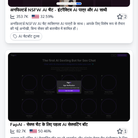
अनफिल्टर्ड NSFW AI चैट - इंटरैक्टिव AI पात्र और AI साथी
2
353.7K
32.59%
अनफ़िल्टर्ड NSFW AI चैट व्यक्तिगत AI पात्रों के साथ। आपके लिए विशेष रूप से तैयार
की गई अनोखी, बिना सेंसर की बातचीत में शामिल हों।
AI चैटबॉट टूल्स
FapAI - सेक्स चैट के लिए पहला AI सेक्सटिंग बॉट
1
82.7K
50.46%