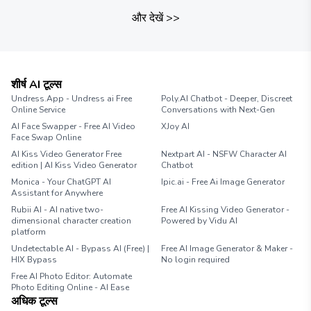
और देखें
>>
शीर्ष AI टूल्स
Undress.App - Undress ai Free
Poly.AI Chatbot - Deeper, Discreet
Online Service
Conversations with Next-Gen
AI Face Swapper - Free AI Video
XJoy AI
Face Swap Online
AI Kiss Video Generator Free
Nextpart AI - NSFW Character AI
edition | AI Kiss Video Generator
Chatbot
Monica - Your ChatGPT AI
Ipic.ai - Free Ai Image Generator
Assistant for Anywhere
Rubii AI - AI native two-
Free AI Kissing Video Generator -
dimensional character creation
Powered by Vidu AI
platform
Undetectable AI - Bypass AI (Free) |
Free AI Image Generator & Maker -
HIX Bypass
No login required
Free AI Photo Editor: Automate
Photo Editing Online - AI Ease
अधिक टूल्स