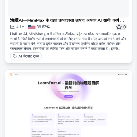
海螺AI—MiniMax के तहत उत्पादकता उत्पाद, आपका AI साथी, कार्य और
अध्ययन की दक्षता को 10 गुना बढ़ाने के लिए।
0
4.1M
39.82%
HaiLuo AI, MiniMax द्वारा विकसित मल्टीमॉडल बड़े भाषा मॉडल पर आधारित एक AI
साथी है, जिसे विशेष रूप से उपयोगकर्ताओं के लिए बनाया गया है। यह आपको स्मार्ट सर्च और
सवालों के जवाब देने, सटीक इमेज पहचान और विश्लेषण, इमर्सिव वॉइस कॉल, पेशेवर और
रचनात्मक लेखन, दस्तावेज़ों का त्वरित पठन और सारांश बनाने में मदद करता है। इसके
अलावा, इसमें एक अनोखा "फ्लोटिंग बॉल" फ़ीचर भी है जो आपके रोजमर्रा के छोटे-मोटे कामों
AI चैटबॉट टूल्स
को आसान बना देता है।