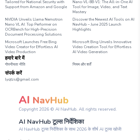
Tailored for National Security with
Nano-VL-8B-V1: The All-in-One AI
Support from Amazon and Google
Tool for Image, Video, and Text
Mastery
NVIDIA Unveils Llama Nemotron
Discover the Newest AI Tools on AI
Nano VL AI: Top Performer on
NavHub – June 2025 Launch
OCRBench for High-Precision
Highlights
Document Processing Solutions
Microsoft Launches Free Bing
Microsoft Bing Unveils Innovative
Video Creator for Effortless AI
Video Creation Tool for Effortless
Video Production
AI Video Generation
हमारे बारे में
गोपनीयता नीति
नियम और शर्तें
संपर्क करें
lyqtzs@gmail.com
AI
NavHub
Copyright
2026
© AI NavHub. All rights reserved.
AI NavHub टूल्स निर्देशिका
AI NavHub टूल्स निर्देशिका के साथ 2026 के शीर्ष AI टूल्स खोजें!