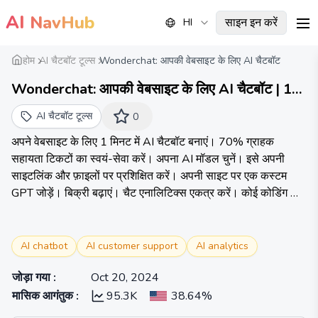
AI
NavHub
साइन इन करें
HI
me
होम
AI चैटबॉट टूल्स
Wonderchat: आपकी वेबसाइट के लिए AI चैटबॉट
Wonderchat: आपकी वेबसाइट के लिए AI चैटबॉट | 1
मिनट में कस्टम GPT
AI चैटबॉट टूल्स
0
अपने वेबसाइट के लिए 1 मिनट में AI चैटबॉट बनाएं। 70% ग्राहक
सहायता टिकटों का स्वयं-सेवा करें। अपना AI मॉडल चुनें। इसे अपनी
साइटलिंक और फ़ाइलों पर प्रशिक्षित करें। अपनी साइट पर एक कस्टम
GPT जोड़ें। बिक्री बढ़ाएं। चैट एनालिटिक्स एकत्र करें। कोई कोडिंग की
आवश्यकता नहीं।
AI chatbot
AI customer support
AI analytics
जोड़ा गया
:
Oct 20, 2024
मासिक आगंतुक
:
95.3K
38.64%