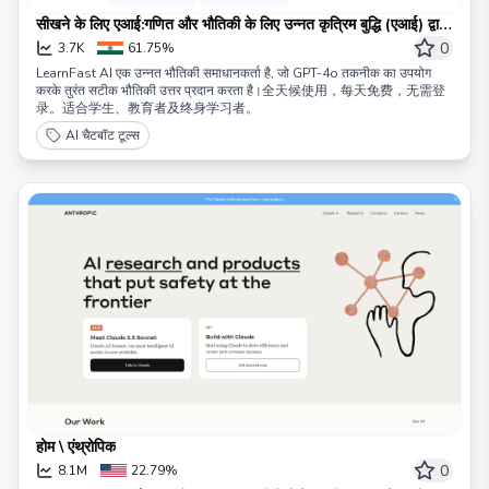
सीखने के लिए एआई:गणित और भौतिकी के लिए उन्नत कृत्रिम बुद्धि (एआई) द्वारा
संचालित अंतिम समस्या हल करने के उपकरण
0
3.7K
61.75%
LearnFast AI एक उन्नत भौतिकी समाधानकर्ता है, जो GPT-4o तकनीक का उपयोग
करके तुरंत सटीक भौतिकी उत्तर प्रदान करता है।全天候使用，每天免费，无需登
录。适合学生、教育者及终身学习者。
AI चैटबॉट टूल्स
होम \ एंथ्रोपिक
0
8.1M
22.79%