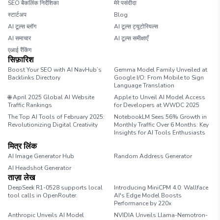
SEO बैकलिंक निर्देशिका
मेरे पसंदीदा
स्टार्टअप
Blog
AI टूल्स ब्लॉग
AI टूल्स ट्यूटोरियल्स
AI समाचार
AI टूल्स समीक्षाएँ
एआई रैंकिंग
सिफ़ारिश
Boost Your SEO with AI NavHub’s
Gemma Model Family Unveiled at
Backlinks Directory
Google I/O: From Mobile to Sign
Language Translation
🌐 April 2025 Global AI Website
Apple to Unveil AI Model Access
Traffic Rankings
for Developers at WWDC 2025
The Top AI Tools of February 2025:
NotebookLM Sees 56% Growth in
Revolutionizing Digital Creativity
Monthly Traffic Over 6 Months: Key
Insights for AI Tools Enthusiasts
मित्र लिंक
AI Image Generator Hub
Random Address Generator
AI Headshot Generator
Marathon Pace Chart
ताज़ा लेख
DeepSeek R1-0528 supports local
Introducing MiniCPM 4.0: Wallface
tool calls in OpenRouter.
AI's Edge Model Boosts
Performance by 220x
Anthropic Unveils AI Model
NVIDIA Unveils Llama-Nemotron-