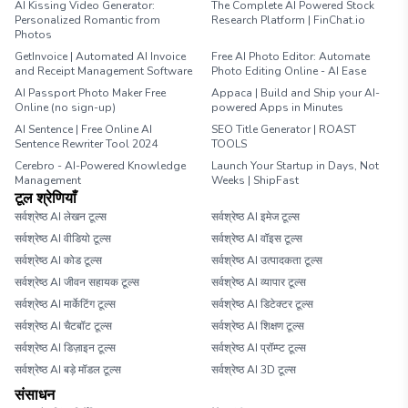
AI Kissing Video Generator:
The Complete AI Powered Stock
Personalized Romantic from
Research Platform | FinChat.io
Photos
GetInvoice | Automated AI Invoice
Free AI Photo Editor: Automate
and Receipt Management Software
Photo Editing Online - AI Ease
AI Passport Photo Maker Free
Appaca | Build and Ship your AI-
Online (no sign-up)
powered Apps in Minutes
AI Sentence | Free Online AI
SEO Title Generator | ROAST
Sentence Rewriter Tool 2024
TOOLS
Cerebro - AI-Powered Knowledge
Launch Your Startup in Days, Not
Management
Weeks | ShipFast
टूल श्रेणियाँ
सर्वश्रेष्ठ AI लेखन टूल्स
सर्वश्रेष्ठ AI इमेज टूल्स
सर्वश्रेष्ठ AI वीडियो टूल्स
सर्वश्रेष्ठ AI वॉइस टूल्स
सर्वश्रेष्ठ AI कोड टूल्स
सर्वश्रेष्ठ AI उत्पादकता टूल्स
सर्वश्रेष्ठ AI जीवन सहायक टूल्स
सर्वश्रेष्ठ AI व्यापार टूल्स
सर्वश्रेष्ठ AI मार्केटिंग टूल्स
सर्वश्रेष्ठ AI डिटेक्टर टूल्स
सर्वश्रेष्ठ AI चैटबॉट टूल्स
सर्वश्रेष्ठ AI शिक्षण टूल्स
सर्वश्रेष्ठ AI डिज़ाइन टूल्स
सर्वश्रेष्ठ AI प्रॉम्प्ट टूल्स
सर्वश्रेष्ठ AI बड़े मॉडल टूल्स
सर्वश्रेष्ठ AI 3D टूल्स
संसाधन