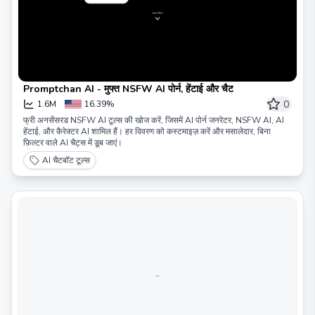
Promptchan AI - मुफ्त NSFW AI पोर्न, हेंटाई और चैट
0
1.6M
16.39%
फ्री अनसेंसरड NSFW AI टूल्स की खोज करें, जिसमें AI पोर्न जनरेटर, NSFW AI, AI
हेंटाई, और कैरेक्टर AI शामिल हैं। हर विवरण को कस्टमाइज़ करें और मसालेदार, बिना
फ़िल्टर वाले AI चैट्स में डूब जाएं।
AI चैटबॉट टूल्स