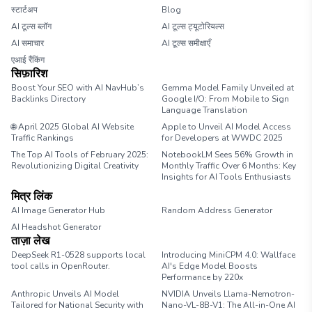
स्टार्टअप
Blog
AI टूल्स ब्लॉग
AI टूल्स ट्यूटोरियल्स
AI समाचार
AI टूल्स समीक्षाएँ
एआई रैंकिंग
सिफ़ारिश
Boost Your SEO with AI NavHub’s
Gemma Model Family Unveiled at
Backlinks Directory
Google I/O: From Mobile to Sign
Language Translation
🌐 April 2025 Global AI Website
Apple to Unveil AI Model Access
Traffic Rankings
for Developers at WWDC 2025
The Top AI Tools of February 2025:
NotebookLM Sees 56% Growth in
Revolutionizing Digital Creativity
Monthly Traffic Over 6 Months: Key
Insights for AI Tools Enthusiasts
मित्र लिंक
AI Image Generator Hub
Random Address Generator
AI Headshot Generator
Marathon Pace Chart
ताज़ा लेख
DeepSeek R1-0528 supports local
Introducing MiniCPM 4.0: Wallface
tool calls in OpenRouter.
AI's Edge Model Boosts
Performance by 220x
Anthropic Unveils AI Model
NVIDIA Unveils Llama-Nemotron-
Tailored for National Security with
Nano-VL-8B-V1: The All-in-One AI