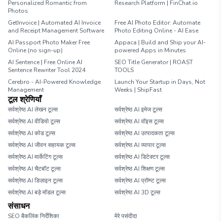
Personalized Romantic from
Research Platform | FinChat.io
Photos
GetInvoice | Automated AI Invoice
Free AI Photo Editor: Automate
and Receipt Management Software
Photo Editing Online - AI Ease
AI Passport Photo Maker Free
Appaca | Build and Ship your AI-
Online (no sign-up)
powered Apps in Minutes
AI Sentence | Free Online AI
SEO Title Generator | ROAST
Sentence Rewriter Tool 2024
TOOLS
Cerebro - AI-Powered Knowledge
Launch Your Startup in Days, Not
Management
Weeks | ShipFast
टूल श्रेणियाँ
सर्वश्रेष्ठ AI लेखन टूल्स
सर्वश्रेष्ठ AI इमेज टूल्स
सर्वश्रेष्ठ AI वीडियो टूल्स
सर्वश्रेष्ठ AI वॉइस टूल्स
सर्वश्रेष्ठ AI कोड टूल्स
सर्वश्रेष्ठ AI उत्पादकता टूल्स
सर्वश्रेष्ठ AI जीवन सहायक टूल्स
सर्वश्रेष्ठ AI व्यापार टूल्स
सर्वश्रेष्ठ AI मार्केटिंग टूल्स
सर्वश्रेष्ठ AI डिटेक्टर टूल्स
सर्वश्रेष्ठ AI चैटबॉट टूल्स
सर्वश्रेष्ठ AI शिक्षण टूल्स
सर्वश्रेष्ठ AI डिज़ाइन टूल्स
सर्वश्रेष्ठ AI प्रॉम्प्ट टूल्स
सर्वश्रेष्ठ AI बड़े मॉडल टूल्स
सर्वश्रेष्ठ AI 3D टूल्स
संसाधन
SEO बैकलिंक निर्देशिका
मेरे पसंदीदा