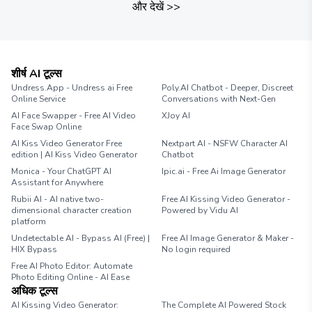
और देखें
>>
शीर्ष AI टूल्स
Undress.App - Undress ai Free
Poly.AI Chatbot - Deeper, Discreet
Online Service
Conversations with Next-Gen
AI Face Swapper - Free AI Video
XJoy AI
Face Swap Online
AI Kiss Video Generator Free
Nextpart AI - NSFW Character AI
edition | AI Kiss Video Generator
Chatbot
Monica - Your ChatGPT AI
Ipic.ai - Free Ai Image Generator
Assistant for Anywhere
Rubii AI - AI native two-
Free AI Kissing Video Generator -
dimensional character creation
Powered by Vidu AI
platform
Undetectable AI - Bypass AI (Free) |
Free AI Image Generator & Maker -
HIX Bypass
No login required
Free AI Photo Editor: Automate
Photo Editing Online - AI Ease
अधिक टूल्स
AI Kissing Video Generator:
The Complete AI Powered Stock