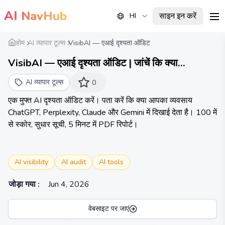
AI
NavHub
साइन इन करें
HI
me
होम
AI व्यापार टूल्स
VisibAI — एआई दृश्यता ऑडिट
VisibAI — एआई दृश्यता ऑडिट | जांचें कि क्या
ChatGPT को आपकी मौजूदगी का पता है
AI व्यापार टूल्स
0
एक मुफ्त AI दृश्यता ऑडिट करें। पता करें कि क्या आपका व्यवसाय
ChatGPT, Perplexity, Claude और Gemini में दिखाई देता है। 100 में
से स्कोर, सुधार सूची, 5 मिनट में PDF रिपोर्ट।
AI visibility
AI audit
AI tools
जोड़ा गया
:
Jun 4, 2026
वेबसाइट पर जाएं