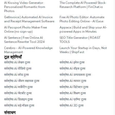
AI Kissing Video Generator:
The Complete AI Powered Stock
Personalized Romantic from
Research Platform | FinChat.io
Photos
GetInvoice | Automated AI Invoice
Free AI Photo Editor: Automate
and Receipt Management Software
Photo Editing Online - AI Ease
AI Passport Photo Maker Free
Appaca | Build and Ship your AI-
Online (no sign-up)
powered Apps in Minutes
AI Sentence | Free Online AI
SEO Title Generator | ROAST
Sentence Rewriter Tool 2024
TOOLS
Cerebro - AI-Powered Knowledge
Launch Your Startup in Days, Not
Management
Weeks | ShipFast
टूल श्रेणियाँ
सर्वश्रेष्ठ AI लेखन टूल्स
सर्वश्रेष्ठ AI इमेज टूल्स
सर्वश्रेष्ठ AI वीडियो टूल्स
सर्वश्रेष्ठ AI वॉइस टूल्स
सर्वश्रेष्ठ AI कोड टूल्स
सर्वश्रेष्ठ AI उत्पादकता टूल्स
सर्वश्रेष्ठ AI जीवन सहायक टूल्स
सर्वश्रेष्ठ AI व्यापार टूल्स
सर्वश्रेष्ठ AI मार्केटिंग टूल्स
सर्वश्रेष्ठ AI डिटेक्टर टूल्स
सर्वश्रेष्ठ AI चैटबॉट टूल्स
सर्वश्रेष्ठ AI शिक्षण टूल्स
सर्वश्रेष्ठ AI डिज़ाइन टूल्स
सर्वश्रेष्ठ AI प्रॉम्प्ट टूल्स
सर्वश्रेष्ठ AI बड़े मॉडल टूल्स
सर्वश्रेष्ठ AI 3D टूल्स
संसाधन