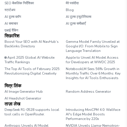
SEO बैकलिंक निर्देशिका
मेरे पसंदीदा
स्टार्टअप
Blog
AI टूल्स ब्लॉग
AI टूल्स ट्यूटोरियल्स
AI समाचार
AI टूल्स समीक्षाएँ
एआई रैंकिंग
सिफ़ारिश
Boost Your SEO with AI NavHub’s
Gemma Model Family Unveiled at
Backlinks Directory
Google I/O: From Mobile to Sign
Language Translation
🌐 April 2025 Global AI Website
Apple to Unveil AI Model Access
Traffic Rankings
for Developers at WWDC 2025
The Top AI Tools of February 2025:
NotebookLM Sees 56% Growth in
Revolutionizing Digital Creativity
Monthly Traffic Over 6 Months: Key
Insights for AI Tools Enthusiasts
मित्र लिंक
AI Image Generator Hub
Random Address Generator
AI Headshot Generator
Marathon Pace Chart
ताज़ा लेख
DeepSeek R1-0528 supports local
Introducing MiniCPM 4.0: Wallface
tool calls in OpenRouter.
AI's Edge Model Boosts
Performance by 220x
Anthropic Unveils AI Model
NVIDIA Unveils Llama-Nemotron-