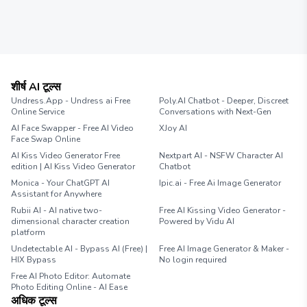
शीर्ष AI टूल्स
Undress.App - Undress ai Free
Poly.AI Chatbot - Deeper, Discreet
Online Service
Conversations with Next-Gen
AI Face Swapper - Free AI Video
XJoy AI
Face Swap Online
AI Kiss Video Generator Free
Nextpart AI - NSFW Character AI
edition | AI Kiss Video Generator
Chatbot
Monica - Your ChatGPT AI
Ipic.ai - Free Ai Image Generator
Assistant for Anywhere
Rubii AI - AI native two-
Free AI Kissing Video Generator -
dimensional character creation
Powered by Vidu AI
platform
Undetectable AI - Bypass AI (Free) |
Free AI Image Generator & Maker -
HIX Bypass
No login required
Free AI Photo Editor: Automate
Photo Editing Online - AI Ease
अधिक टूल्स