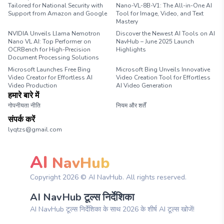
Tailored for National Security with
Nano-VL-8B-V1: The All-in-One AI
Support from Amazon and Google
Tool for Image, Video, and Text
Mastery
NVIDIA Unveils Llama Nemotron
Discover the Newest AI Tools on AI
Nano VL AI: Top Performer on
NavHub – June 2025 Launch
OCRBench for High-Precision
Highlights
Document Processing Solutions
Microsoft Launches Free Bing
Microsoft Bing Unveils Innovative
Video Creator for Effortless AI
Video Creation Tool for Effortless
Video Production
AI Video Generation
हमारे बारे में
गोपनीयता नीति
नियम और शर्तें
संपर्क करें
lyqtzs@gmail.com
AI
NavHub
Copyright
2026
© AI NavHub. All rights reserved.
AI NavHub टूल्स निर्देशिका
AI NavHub टूल्स निर्देशिका के साथ 2026 के शीर्ष AI टूल्स खोजें!