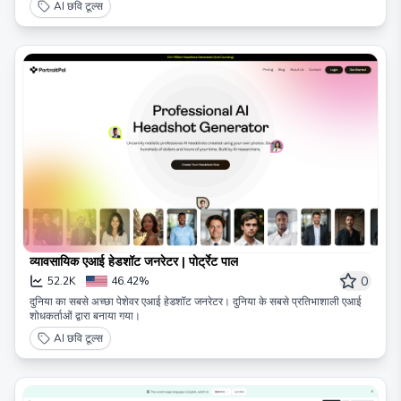
AI छवि टूल्स
व्यावसायिक एआई हेडशॉट जनरेटर | पोर्ट्रेट पाल
0
52.2K
46.42%
दुनिया का सबसे अच्छा पेशेवर एआई हेडशॉट जनरेटर। दुनिया के सबसे प्रतिभाशाली एआई
शोधकर्ताओं द्वारा बनाया गया।
AI छवि टूल्स