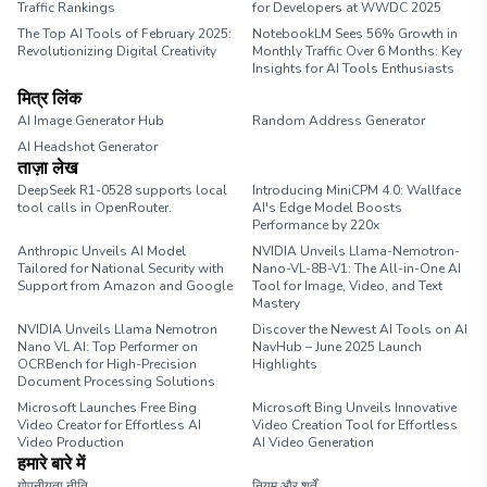
Traffic Rankings
for Developers at WWDC 2025
The Top AI Tools of February 2025:
NotebookLM Sees 56% Growth in
Revolutionizing Digital Creativity
Monthly Traffic Over 6 Months: Key
Insights for AI Tools Enthusiasts
मित्र लिंक
AI Image Generator Hub
Random Address Generator
AI Headshot Generator
Marathon Pace Chart
ताज़ा लेख
DeepSeek R1-0528 supports local
Introducing MiniCPM 4.0: Wallface
tool calls in OpenRouter.
AI's Edge Model Boosts
Performance by 220x
Anthropic Unveils AI Model
NVIDIA Unveils Llama-Nemotron-
Tailored for National Security with
Nano-VL-8B-V1: The All-in-One AI
Support from Amazon and Google
Tool for Image, Video, and Text
Mastery
NVIDIA Unveils Llama Nemotron
Discover the Newest AI Tools on AI
Nano VL AI: Top Performer on
NavHub – June 2025 Launch
OCRBench for High-Precision
Highlights
Document Processing Solutions
Microsoft Launches Free Bing
Microsoft Bing Unveils Innovative
Video Creator for Effortless AI
Video Creation Tool for Effortless
Video Production
AI Video Generation
हमारे बारे में
गोपनीयता नीति
नियम और शर्तें