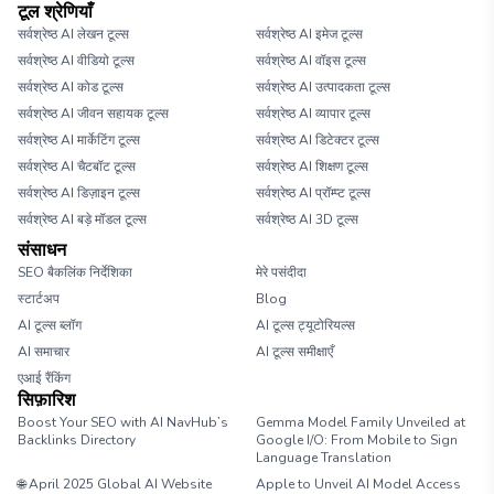
टूल श्रेणियाँ
सर्वश्रेष्ठ AI लेखन टूल्स
सर्वश्रेष्ठ AI इमेज टूल्स
सर्वश्रेष्ठ AI वीडियो टूल्स
सर्वश्रेष्ठ AI वॉइस टूल्स
सर्वश्रेष्ठ AI कोड टूल्स
सर्वश्रेष्ठ AI उत्पादकता टूल्स
सर्वश्रेष्ठ AI जीवन सहायक टूल्स
सर्वश्रेष्ठ AI व्यापार टूल्स
सर्वश्रेष्ठ AI मार्केटिंग टूल्स
सर्वश्रेष्ठ AI डिटेक्टर टूल्स
सर्वश्रेष्ठ AI चैटबॉट टूल्स
सर्वश्रेष्ठ AI शिक्षण टूल्स
सर्वश्रेष्ठ AI डिज़ाइन टूल्स
सर्वश्रेष्ठ AI प्रॉम्प्ट टूल्स
सर्वश्रेष्ठ AI बड़े मॉडल टूल्स
सर्वश्रेष्ठ AI 3D टूल्स
संसाधन
SEO बैकलिंक निर्देशिका
मेरे पसंदीदा
स्टार्टअप
Blog
AI टूल्स ब्लॉग
AI टूल्स ट्यूटोरियल्स
AI समाचार
AI टूल्स समीक्षाएँ
एआई रैंकिंग
सिफ़ारिश
Boost Your SEO with AI NavHub’s
Gemma Model Family Unveiled at
Backlinks Directory
Google I/O: From Mobile to Sign
Language Translation
🌐 April 2025 Global AI Website
Apple to Unveil AI Model Access