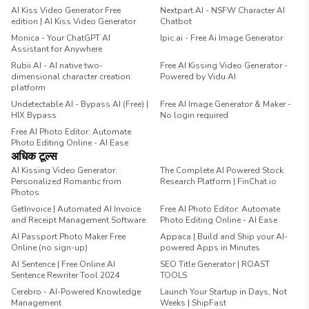
AI Kiss Video Generator Free
Nextpart AI - NSFW Character AI
edition | AI Kiss Video Generator
Chatbot
Monica - Your ChatGPT AI
Ipic.ai - Free Ai Image Generator
Assistant for Anywhere
Rubii AI - AI native two-
Free AI Kissing Video Generator -
dimensional character creation
Powered by Vidu AI
platform
Undetectable AI - Bypass AI (Free) |
Free AI Image Generator & Maker -
HIX Bypass
No login required
Free AI Photo Editor: Automate
Photo Editing Online - AI Ease
अधिक टूल्स
AI Kissing Video Generator:
The Complete AI Powered Stock
Personalized Romantic from
Research Platform | FinChat.io
Photos
GetInvoice | Automated AI Invoice
Free AI Photo Editor: Automate
and Receipt Management Software
Photo Editing Online - AI Ease
AI Passport Photo Maker Free
Appaca | Build and Ship your AI-
Online (no sign-up)
powered Apps in Minutes
AI Sentence | Free Online AI
SEO Title Generator | ROAST
Sentence Rewriter Tool 2024
TOOLS
Cerebro - AI-Powered Knowledge
Launch Your Startup in Days, Not
Management
Weeks | ShipFast