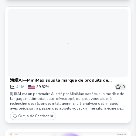
海螺AI—MiniMax sous la marque de produits de
productivité, votre partenaire AI, augmentez votre
0
4.1M
39.82%
efficacité de travail et d'apprentissage par 10 fois.
海螺AI est un partenaire AI créé par MiniMax basé sur un modèle de
langage multimodal auto-développé, qui peut vous aider à
rechercher des réponses intelligemment, à analyser des images
avec précision, à passer des appels vocaux immersifs, à écrire de
manière professionnelle/créative, à résumer des documents
Outils de Chatbot IA
rapidement, et dispose d'une fonction exclusive de balle flottante
pour simplifier vos tâches. Obtenez des informations 10 fois plus
vite et résolvez des problèmes 10 fois plus vite. Que vous soyez
étudiant, travailleur, freelance ou créateur, peu importe votre rôle,