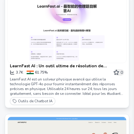
vous pouvez l'invoquer à tout moment, l'utiliser facilement, poser
vos questions directement, que ce soit pour l'écriture AI, la
recherche de questions AI, le travail de bureau AI, la traduction AI, la
programmation AI, la création AI, le résumé de documents AI, ou
pour discuter avec vous, dialoguer AI, pratiquer la conversation, ou
simuler un entretien. C'est votre assistant AI polyvalent.
LearnFast AI : Un outil ultime de résolution de
problèmes en mathématiques et en physique, propulsé
0
3.7K
61.75%
par une intelligence artificielle (IA) avancée.
LearnFast AI est un solveur physique avancé qui utilise la
technologie GPT-4o pour fournir instantanément des réponses
précises en physique. Utilisable 24 heures sur 24, tous les jours
gratuitement, sans besoin de se connecter. Idéal pour les étudiants,
les éducateurs et les apprenants tout au long de la vie.
Outils de Chatbot IA