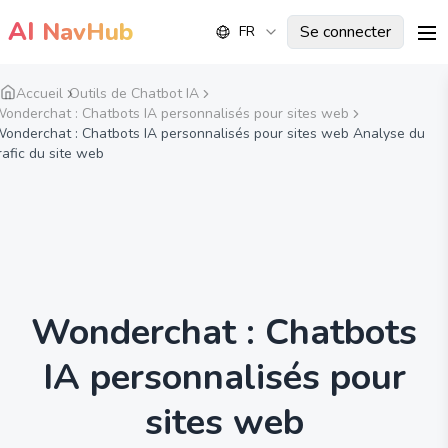
AI
NavHub
Se connecter
FR
me
Accueil
Outils de Chatbot IA
onderchat : Chatbots IA personnalisés pour sites web
onderchat : Chatbots IA personnalisés pour sites web Analyse du
rafic du site web
Wonderchat : Chatbots
IA personnalisés pour
sites web