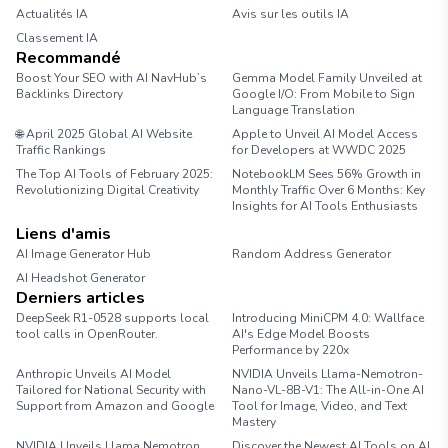
Actualités IA
Avis sur les outils IA
Classement IA
Recommandé
Boost Your SEO with AI NavHub’s
Gemma Model Family Unveiled at
Backlinks Directory
Google I/O: From Mobile to Sign
Language Translation
🌐 April 2025 Global AI Website
Apple to Unveil AI Model Access
Traffic Rankings
for Developers at WWDC 2025
The Top AI Tools of February 2025:
NotebookLM Sees 56% Growth in
Revolutionizing Digital Creativity
Monthly Traffic Over 6 Months: Key
Insights for AI Tools Enthusiasts
Liens d'amis
AI Image Generator Hub
Random Address Generator
AI Headshot Generator
Marathon Pace Chart
Derniers articles
DeepSeek R1-0528 supports local
Introducing MiniCPM 4.0: Wallface
tool calls in OpenRouter.
AI's Edge Model Boosts
Performance by 220x
Anthropic Unveils AI Model
NVIDIA Unveils Llama-Nemotron-
Tailored for National Security with
Nano-VL-8B-V1: The All-in-One AI
Support from Amazon and Google
Tool for Image, Video, and Text
Mastery
NVIDIA Unveils Llama Nemotron
Discover the Newest AI Tools on AI