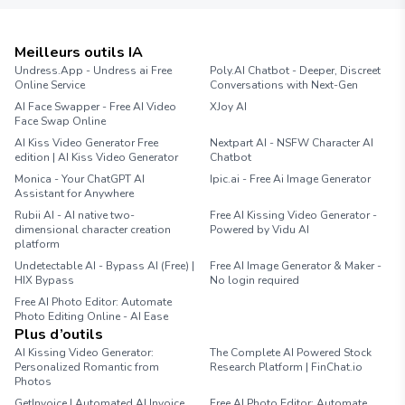
Meilleurs outils IA
Undress.App - Undress ai Free
Poly.AI Chatbot - Deeper, Discreet
Online Service
Conversations with Next-Gen
AI Face Swapper - Free AI Video
XJoy AI
Face Swap Online
AI Kiss Video Generator Free
Nextpart AI - NSFW Character AI
edition | AI Kiss Video Generator
Chatbot
Monica - Your ChatGPT AI
Ipic.ai - Free Ai Image Generator
Assistant for Anywhere
Rubii AI - AI native two-
Free AI Kissing Video Generator -
dimensional character creation
Powered by Vidu AI
platform
Undetectable AI - Bypass AI (Free) |
Free AI Image Generator & Maker -
HIX Bypass
No login required
Free AI Photo Editor: Automate
Photo Editing Online - AI Ease
Plus d’outils
AI Kissing Video Generator:
The Complete AI Powered Stock
Personalized Romantic from
Research Platform | FinChat.io
Photos
GetInvoice | Automated AI Invoice
Free AI Photo Editor: Automate