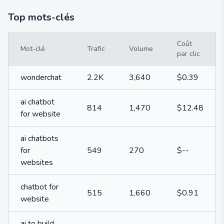
Top mots-clés
Coût
Mot-clé
Trafic
Volume
par clic
wonderchat
2.2K
3,640
$0.39
ai chatbot
814
1,470
$12.48
for website
ai chatbots
for
549
270
$--
websites
chatbot for
515
1,660
$0.91
website
ai to build