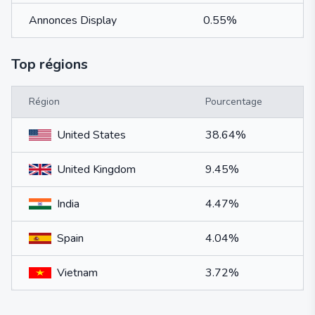
Annonces Display
0.55%
Top régions
Région
Pourcentage
United States
38.64%
United Kingdom
9.45%
India
4.47%
Spain
4.04%
Vietnam
3.72%