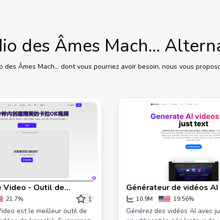
io des Âmes Mach...
Altern
o des Âmes Mach...
dont vous pourriez avoir besoin, nous vous proposo
 Video - Outil de
Générateur de vidéos AI g
e vidéos de karaoké en
invideo AI
1
21.7%
10.9M
19.56%
deo est le meilleur outil de
Générez des vidéos AI avec ju