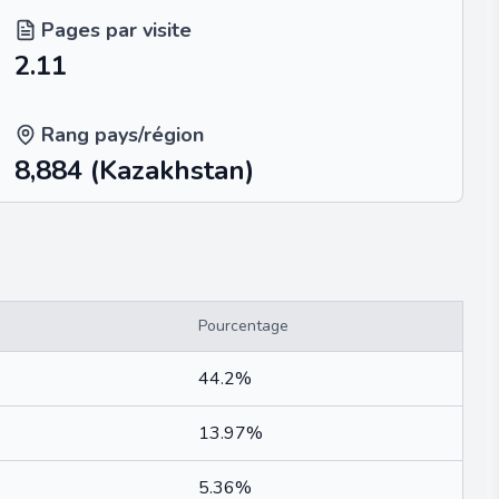
Pages par visite
2.11
Rang pays/région
8,884
(Kazakhstan)
Pourcentage
44.2%
13.97%
5.36%