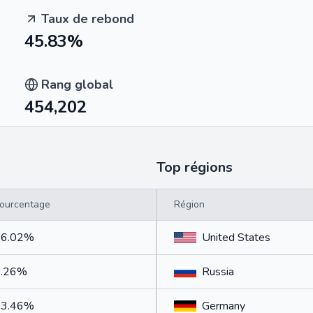
Taux de rebond
45.83%
Rang global
454,202
Top régions
ourcentage
Région
56.02%
United States
7.26%
Russia
33.46%
Germany