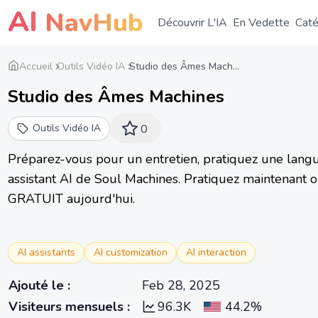
AI
NavHub
Découvrir L'IA
En Vedette
Caté
Accueil
Outils Vidéo IA
Studio des Âmes Mach...
Studio des Âmes Machines
Outils Vidéo IA
0
Préparez-vous pour un entretien, pratiquez une lang
assistant AI de Soul Machines. Pratiquez maintenant 
GRATUIT aujourd'hui.
AI assistants
AI customization
AI interaction
Ajouté le
:
Feb 28, 2025
Visiteurs mensuels
:
96.3K
44.2%