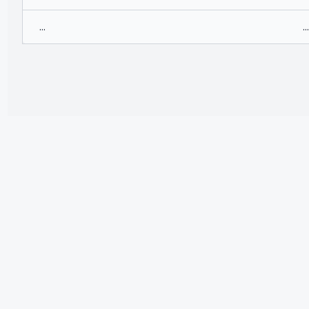
...
...