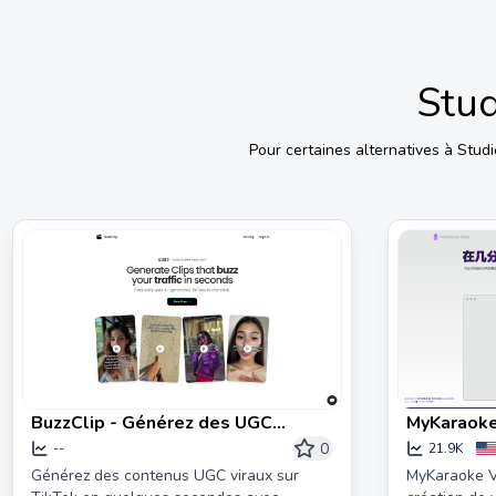
Stud
Pour certaines alternatives à
Studi
BuzzClip - Générez des UGC
MyKaraoke
Tiktoks viraux en moins de 60
création d
0
--
21.9K
secondes.
ligne
Générez des contenus UGC viraux sur
MyKaraoke Vi