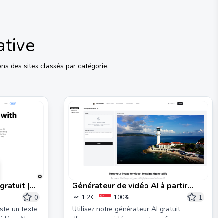
ative
ns des sites classés par catégorie.
ratuit |
Générateur de vidéo AI à partir
d'image : Transformez une photo
0
1
1.2K
100%
en vidéo gratuitement | Dovideo AI
ste un texte
Utilisez notre générateur AI gratuit