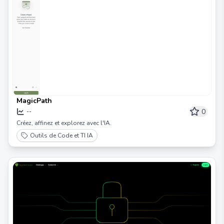
MagicPath
0
--
Créez, affinez et explorez avec l'IA.
Outils de Code et TI IA