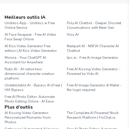
Meilleurs outils IA
Undress.App - Undress ai Free
Poly.AI Chatbot - Deeper, Discreet
Online Service
Conversations with Next-Gen
AI Face Swapper - Free AI Video
XJoy AI
Face Swap Online
AI Kiss Video Generator Free
Nextpart AI - NSFW Character AI
edition | AI Kiss Video Generator
Chatbot
Monica - Your ChatGPT AI
Ipic.ai - Free Ai Image Generator
Assistant for Anywhere
Rubii AI - AI native two-
Free AI Kissing Video Generator -
dimensional character creation
Powered by Vidu AI
platform
Undetectable AI - Bypass AI (Free) |
Free AI Image Generator & Maker -
HIX Bypass
No login required
Free AI Photo Editor: Automate
Photo Editing Online - AI Ease
Plus d’outils
AI Kissing Video Generator:
The Complete AI Powered Stock
Personalized Romantic from
Research Platform | FinChat.io
Photos