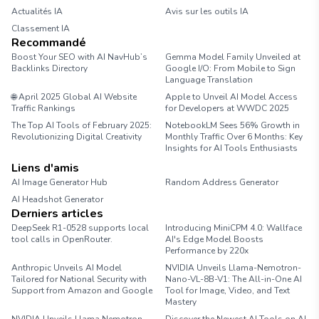
Actualités IA
Avis sur les outils IA
Classement IA
Recommandé
Boost Your SEO with AI NavHub’s
Gemma Model Family Unveiled at
Backlinks Directory
Google I/O: From Mobile to Sign
Language Translation
🌐 April 2025 Global AI Website
Apple to Unveil AI Model Access
Traffic Rankings
for Developers at WWDC 2025
The Top AI Tools of February 2025:
NotebookLM Sees 56% Growth in
Revolutionizing Digital Creativity
Monthly Traffic Over 6 Months: Key
Insights for AI Tools Enthusiasts
Liens d'amis
AI Image Generator Hub
Random Address Generator
AI Headshot Generator
Marathon Pace Chart
Derniers articles
DeepSeek R1-0528 supports local
Introducing MiniCPM 4.0: Wallface
tool calls in OpenRouter.
AI's Edge Model Boosts
Performance by 220x
Anthropic Unveils AI Model
NVIDIA Unveils Llama-Nemotron-
Tailored for National Security with
Nano-VL-8B-V1: The All-in-One AI
Support from Amazon and Google
Tool for Image, Video, and Text
Mastery