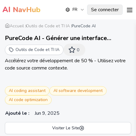
AI
NavHub
Se connecter
FR
me
Accueil
Outils de Code et TI IA
PureCode AI
PureCode AI - Générer une interface
utilisateur avec l'IA
Outils de Code et TI IA
0
Accélérez votre développement de 50 % - Utilisez votre
code source comme contexte.
AI coding assistant
AI software development
AI code optimization
Ajouté le
:
Jun 9, 2025
Visiter Le Site