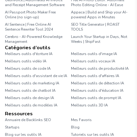
GetInvoice | Automated AI Invoice
Free AI Photo Editor: Automate
and Receipt Management Software
Photo Editing Online - AI Ease
AI Passport Photo Maker Free
Appaca | Build and Ship your AI-
Online (no sign-up)
powered Apps in Minutes
AI Sentence | Free Online AI
SEO Title Generator | ROAST
Sentence Rewriter Tool 2024
TOOLS
Cerebro - AI-Powered Knowledge
Launch Your Startup in Days, Not
Management
Weeks | ShipFast
Catégories d’outils
Meilleurs outils d'écriture IA
Meilleurs outils d'image IA
Meilleurs outils vidéo IA
Meilleurs outils vocaux IA
Meilleurs outils de code IA
Meilleurs outils de productivité IA
Meilleurs outils d'assistant de vie IA
Meilleurs outils d'affaires IA
Meilleurs outils de marketing IA
Meilleurs outils de détection IA
Meilleurs outils de chatbot IA
Meilleurs outils d'éducation IA
Meilleurs outils de design IA
Meilleurs outils de prompt IA
Meilleurs outils de modèles IA
Meilleurs outils 3D IA
Ressources
Annuaire de Backlinks SEO
Mes Favoris
Startups
Blog
Blog sur les outils IA
Tutoriels sur les outils IA