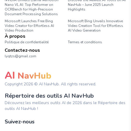
NVIDIA Unveils Llama Nemotron
Discover the Newest AI Tools on AI
Nano VL AI: Top Performer on
NavHub – June 2025 Launch
OCRBench for High-Precision
Highlights
Document Processing Solutions
Microsoft Launches Free Bing
Microsoft Bing Unveils Innovative
Video Creator for Effortless AI
Video Creation Tool for Effortless
Video Production
AI Video Generation
À propos
Politique de confidentialité
Termes et conditions
Contactez-nous
lyqtzs@gmail.com
AI
NavHub
Copyright
2026
© AI NavHub. All rights reserved.
Répertoire des outils AI NavHub
Découvrez les meilleurs outils AI de 2026 dans le Répertoire des
outils AI NavHub !
Suivez-nous