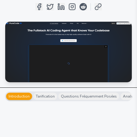
Introduction
Tarification
Questions Fréquemment Posées
Analyse 