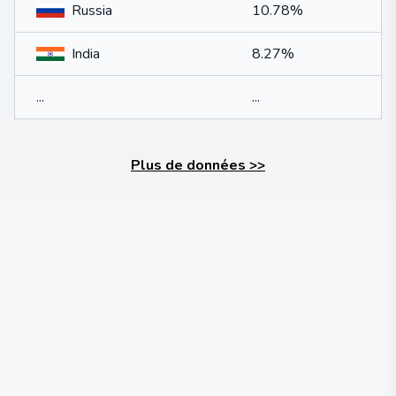
Russia
10.78%
India
8.27%
...
...
Plus de données
>>