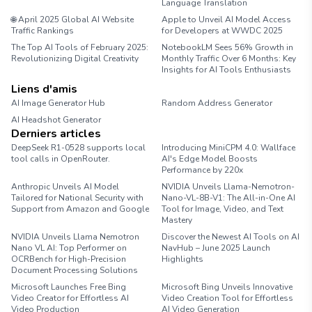
Language Translation
🌐 April 2025 Global AI Website
Apple to Unveil AI Model Access
Traffic Rankings
for Developers at WWDC 2025
The Top AI Tools of February 2025:
NotebookLM Sees 56% Growth in
Revolutionizing Digital Creativity
Monthly Traffic Over 6 Months: Key
Insights for AI Tools Enthusiasts
Liens d'amis
AI Image Generator Hub
Random Address Generator
AI Headshot Generator
Marathon Pace Chart
Derniers articles
DeepSeek R1-0528 supports local
Introducing MiniCPM 4.0: Wallface
tool calls in OpenRouter.
AI's Edge Model Boosts
Performance by 220x
Anthropic Unveils AI Model
NVIDIA Unveils Llama-Nemotron-
Tailored for National Security with
Nano-VL-8B-V1: The All-in-One AI
Support from Amazon and Google
Tool for Image, Video, and Text
Mastery
NVIDIA Unveils Llama Nemotron
Discover the Newest AI Tools on AI
Nano VL AI: Top Performer on
NavHub – June 2025 Launch
OCRBench for High-Precision
Highlights
Document Processing Solutions
Microsoft Launches Free Bing
Microsoft Bing Unveils Innovative
Video Creator for Effortless AI
Video Creation Tool for Effortless
Video Production
AI Video Generation