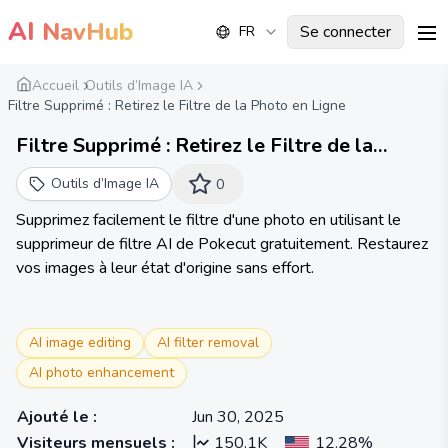
AI
NavHub
Se connecter
FR
me
Accueil
Outils d’Image IA
Filtre Supprimé : Retirez le Filtre de la Photo en Ligne
Filtre Supprimé : Retirez le Filtre de la
Photo en Ligne | Pokecut
Outils d’Image IA
0
Supprimez facilement le filtre d'une photo en utilisant le
supprimeur de filtre AI de Pokecut gratuitement. Restaurez
vos images à leur état d'origine sans effort.
AI image editing
AI filter removal
AI photo enhancement
Ajouté le
:
Jun 30, 2025
Visiteurs mensuels
:
150.1K
12.28%