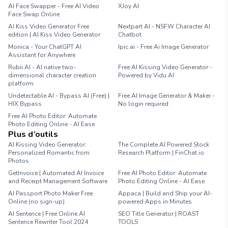
AI Face Swapper - Free AI Video
XJoy AI
Face Swap Online
AI Kiss Video Generator Free
Nextpart AI - NSFW Character AI
edition | AI Kiss Video Generator
Chatbot
Monica - Your ChatGPT AI
Ipic.ai - Free Ai Image Generator
Assistant for Anywhere
Rubii AI - AI native two-
Free AI Kissing Video Generator -
dimensional character creation
Powered by Vidu AI
platform
Undetectable AI - Bypass AI (Free) |
Free AI Image Generator & Maker -
HIX Bypass
No login required
Free AI Photo Editor: Automate
Photo Editing Online - AI Ease
Plus d’outils
AI Kissing Video Generator:
The Complete AI Powered Stock
Personalized Romantic from
Research Platform | FinChat.io
Photos
GetInvoice | Automated AI Invoice
Free AI Photo Editor: Automate
and Receipt Management Software
Photo Editing Online - AI Ease
AI Passport Photo Maker Free
Appaca | Build and Ship your AI-
Online (no sign-up)
powered Apps in Minutes
AI Sentence | Free Online AI
SEO Title Generator | ROAST
Sentence Rewriter Tool 2024
TOOLS