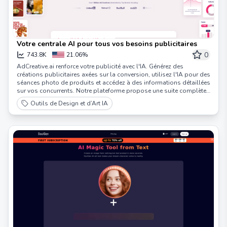
Votre centrale AI pour tous vos besoins publicitaires
0
743.8K
21.06%
AdCreative.ai renforce votre publicité avec l'IA. Générez des
créations publicitaires axées sur la conversion, utilisez l'IA pour des
séances photo de produits et accédez à des informations détaillées
sur vos concurrents. Notre plateforme propose une suite complète
d'outils pour créer des textes et des visuels publicitaires percutants,
Outils de Design et d’Art IA
garantissant que vos campagnes se démarquent dans un marché
concurrentiel. Idéal pour les marketeurs à la recherche d'une
solution tout-en-un pour des stratégies publicitaires innovantes et
basées sur les données.