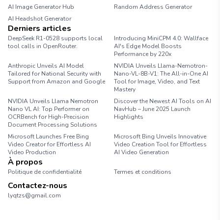
AI Image Generator Hub
Random Address Generator
AI Headshot Generator
Marathon Pace Chart
Derniers articles
DeepSeek R1-0528 supports local
Introducing MiniCPM 4.0: Wallface
tool calls in OpenRouter.
AI's Edge Model Boosts
Performance by 220x
Anthropic Unveils AI Model
NVIDIA Unveils Llama-Nemotron-
Tailored for National Security with
Nano-VL-8B-V1: The All-in-One AI
Support from Amazon and Google
Tool for Image, Video, and Text
Mastery
NVIDIA Unveils Llama Nemotron
Discover the Newest AI Tools on AI
Nano VL AI: Top Performer on
NavHub – June 2025 Launch
OCRBench for High-Precision
Highlights
Document Processing Solutions
Microsoft Launches Free Bing
Microsoft Bing Unveils Innovative
Video Creator for Effortless AI
Video Creation Tool for Effortless
Video Production
AI Video Generation
À propos
Politique de confidentialité
Termes et conditions
Contactez-nous
lyqtzs@gmail.com