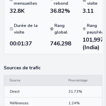
mensuelles
rebond
visite
32.8K
36.82%
3.11
Durée de la
Rang
Rang
visite
global
pays/régi
101,997
00:01:37
746,298
(India)
Sources de trafic
Source
Pourcentage
Direct
31.73%
Références
1.24%