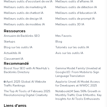
Meilleurs outils d'assistant de vie IA
Meilleurs outils d'affaires IA
Meilleurs outils de marketing IA
Meilleurs outils de détection IA
Meilleurs outils de chatbot IA
Meilleurs outils d'éducation IA
Meilleurs outils de design IA
Meilleurs outils de prompt IA
Meilleurs outils de modèles IA
Meilleurs outils 3D IA
Ressources
Annuaire de Backlinks SEO
Mes Favoris
Startups
Blog
Blog sur les outils IA
Tutoriels sur les outils IA
Actualités IA
Avis sur les outils IA
Classement IA
Recommandé
Boost Your SEO with AI NavHub’s
Gemma Model Family Unveiled at
Backlinks Directory
Google I/O: From Mobile to Sign
Language Translation
🌐 April 2025 Global AI Website
Apple to Unveil AI Model Access
Traffic Rankings
for Developers at WWDC 2025
The Top AI Tools of February 2025:
NotebookLM Sees 56% Growth in
Revolutionizing Digital Creativity
Monthly Traffic Over 6 Months: Key
Insights for AI Tools Enthusiasts
Liens d'amis