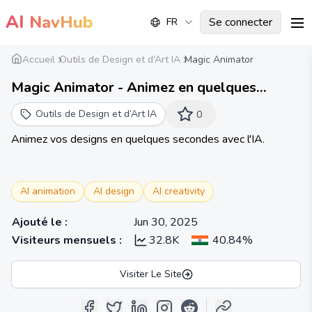
AI
NavHub
Se connecter
FR
me
Accueil
Outils de Design et d’Art IA
Magic Animator
Magic Animator - Animez en quelques
secondes
Outils de Design et d’Art IA
0
Animez vos designs en quelques secondes avec l'IA.
AI animation
AI design
AI creativity
Ajouté le
:
Jun 30, 2025
Visiteurs mensuels
:
32.8K
40.84%
Visiter Le Site