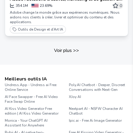
documents
0
354.1M
23.69%
Adobe change le monde grâce aux expériences numériques. Nous
aidons nos clients à créer, livrer et optimiser du contenu et des
applications.
Outils de Design et d’Art IA
Voir plus
>>
Meilleurs outils IA
Undress.App - Undress ai Free
Poly.AI Chatbot - Deeper, Discreet
Online Service
Conversations with Next-Gen
AI Face Swapper - Free AI Video
XJoy AI
Face Swap Online
AI Kiss Video Generator Free
Nextpart AI - NSFW Character AI
edition | AI Kiss Video Generator
Chatbot
Monica - Your ChatGPT AI
Ipic.ai - Free Ai Image Generator
Assistant for Anywhere
Rubii AI - AI native two-
Free AI Kissing Video Generator -