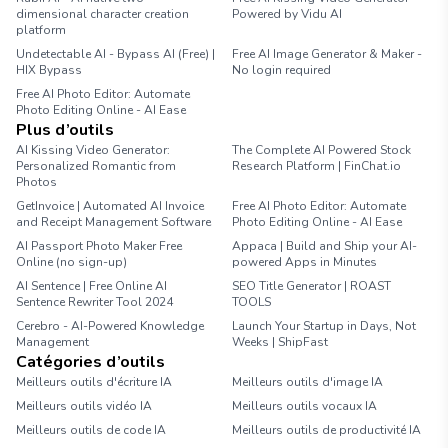
dimensional character creation
Powered by Vidu AI
platform
Undetectable AI - Bypass AI (Free) |
Free AI Image Generator & Maker -
HIX Bypass
No login required
Free AI Photo Editor: Automate
Photo Editing Online - AI Ease
Plus d’outils
AI Kissing Video Generator:
The Complete AI Powered Stock
Personalized Romantic from
Research Platform | FinChat.io
Photos
GetInvoice | Automated AI Invoice
Free AI Photo Editor: Automate
and Receipt Management Software
Photo Editing Online - AI Ease
AI Passport Photo Maker Free
Appaca | Build and Ship your AI-
Online (no sign-up)
powered Apps in Minutes
AI Sentence | Free Online AI
SEO Title Generator | ROAST
Sentence Rewriter Tool 2024
TOOLS
Cerebro - AI-Powered Knowledge
Launch Your Startup in Days, Not
Management
Weeks | ShipFast
Catégories d’outils
Meilleurs outils d'écriture IA
Meilleurs outils d'image IA
Meilleurs outils vidéo IA
Meilleurs outils vocaux IA
Meilleurs outils de code IA
Meilleurs outils de productivité IA