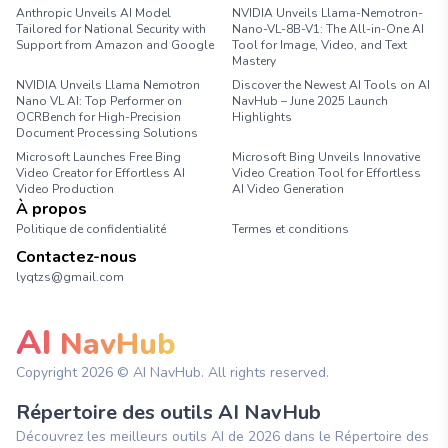
Anthropic Unveils AI Model
NVIDIA Unveils Llama-Nemotron-
Tailored for National Security with
Nano-VL-8B-V1: The All-in-One AI
Support from Amazon and Google
Tool for Image, Video, and Text
Mastery
NVIDIA Unveils Llama Nemotron
Discover the Newest AI Tools on AI
Nano VL AI: Top Performer on
NavHub – June 2025 Launch
OCRBench for High-Precision
Highlights
Document Processing Solutions
Microsoft Launches Free Bing
Microsoft Bing Unveils Innovative
Video Creator for Effortless AI
Video Creation Tool for Effortless
Video Production
AI Video Generation
À propos
Politique de confidentialité
Termes et conditions
Contactez-nous
lyqtzs@gmail.com
AI
NavHub
Copyright
2026
© AI NavHub. All rights reserved.
Répertoire des outils AI NavHub
Découvrez les meilleurs outils AI de 2026 dans le Répertoire des