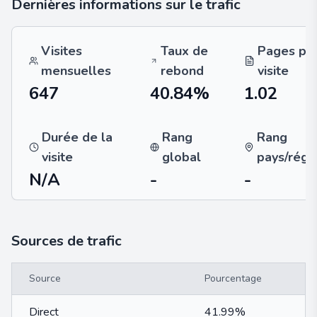
Dernières informations sur le trafic
Visites
Taux de
Pages pa
mensuelles
rebond
visite
647
40.84%
1.02
Durée de la
Rang
Rang
visite
global
pays/régi
N/A
-
-
Sources de trafic
Source
Pourcentage
Direct
41.99%