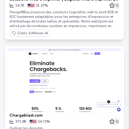
Web2Impression | W2P
0
14.7K
31.37%
DesignNBuy propose des solutions logicielles web to print B2B et
B2C hautement adaptables pour les entreprises d'impression et
d'emballage de toutes tailles et spécialités. Notre web2print est
utilisé par de nombreux courtiers en impression, imprimeurs en
gros, revendeurs d'impression, agences immobilières et agences de
Outils d’Affaires IA
marketing prospères.
Chargeblast.com
0
371.8K
24.72%
Oubliez les disputes