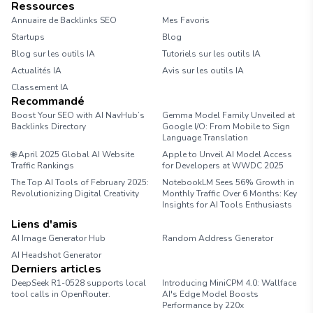
Ressources
Annuaire de Backlinks SEO
Mes Favoris
Startups
Blog
Blog sur les outils IA
Tutoriels sur les outils IA
Actualités IA
Avis sur les outils IA
Classement IA
Recommandé
Boost Your SEO with AI NavHub’s
Gemma Model Family Unveiled at
Backlinks Directory
Google I/O: From Mobile to Sign
Language Translation
🌐 April 2025 Global AI Website
Apple to Unveil AI Model Access
Traffic Rankings
for Developers at WWDC 2025
The Top AI Tools of February 2025:
NotebookLM Sees 56% Growth in
Revolutionizing Digital Creativity
Monthly Traffic Over 6 Months: Key
Insights for AI Tools Enthusiasts
Liens d'amis
AI Image Generator Hub
Random Address Generator
AI Headshot Generator
Marathon Pace Chart
Derniers articles
DeepSeek R1-0528 supports local
Introducing MiniCPM 4.0: Wallface
tool calls in OpenRouter.
AI's Edge Model Boosts
Performance by 220x