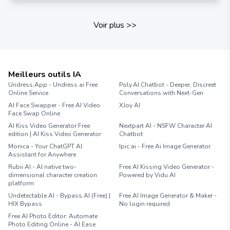
Voir plus
>>
Meilleurs outils IA
Undress.App - Undress ai Free
Poly.AI Chatbot - Deeper, Discreet
Online Service
Conversations with Next-Gen
AI Face Swapper - Free AI Video
XJoy AI
Face Swap Online
AI Kiss Video Generator Free
Nextpart AI - NSFW Character AI
edition | AI Kiss Video Generator
Chatbot
Monica - Your ChatGPT AI
Ipic.ai - Free Ai Image Generator
Assistant for Anywhere
Rubii AI - AI native two-
Free AI Kissing Video Generator -
dimensional character creation
Powered by Vidu AI
platform
Undetectable AI - Bypass AI (Free) |
Free AI Image Generator & Maker -
HIX Bypass
No login required
Free AI Photo Editor: Automate
Photo Editing Online - AI Ease