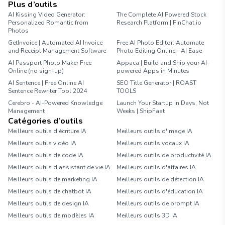
Plus d’outils
AI Kissing Video Generator:
The Complete AI Powered Stock
Personalized Romantic from
Research Platform | FinChat.io
Photos
GetInvoice | Automated AI Invoice
Free AI Photo Editor: Automate
and Receipt Management Software
Photo Editing Online - AI Ease
AI Passport Photo Maker Free
Appaca | Build and Ship your AI-
Online (no sign-up)
powered Apps in Minutes
AI Sentence | Free Online AI
SEO Title Generator | ROAST
Sentence Rewriter Tool 2024
TOOLS
Cerebro - AI-Powered Knowledge
Launch Your Startup in Days, Not
Management
Weeks | ShipFast
Catégories d’outils
Meilleurs outils d'écriture IA
Meilleurs outils d'image IA
Meilleurs outils vidéo IA
Meilleurs outils vocaux IA
Meilleurs outils de code IA
Meilleurs outils de productivité IA
Meilleurs outils d'assistant de vie IA
Meilleurs outils d'affaires IA
Meilleurs outils de marketing IA
Meilleurs outils de détection IA
Meilleurs outils de chatbot IA
Meilleurs outils d'éducation IA
Meilleurs outils de design IA
Meilleurs outils de prompt IA
Meilleurs outils de modèles IA
Meilleurs outils 3D IA