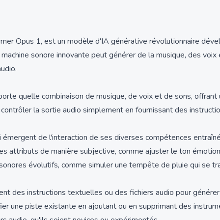
rmer Opus 1, est un modèle d'IA générative révolutionnaire déve
e machine sonore innovante peut générer de la musique, des voix e
audio.
porte quelle combinaison de musique, de voix et de sons, offrant u
ent contrôler la sortie audio simplement en fournissant des instruc
 émergent de l'interaction de ses diverses compétences entraîn
es attributs de manière subjective, comme ajuster le ton émotionn
sonores évolutifs, comme simuler une tempête de pluie qui se tr
ment des instructions textuelles ou des fichiers audio pour géné
difier une piste existante en ajoutant ou en supprimant des instru