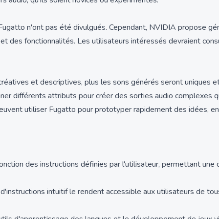
urs audio, qu'ils soient novices ou expérimentés.
 de Fugatto n'ont pas été divulgués. Cependant, NVIDIA propose 
n et des fonctionnalités. Les utilisateurs intéressés devraient con
créatives et descriptives, plus les sons générés seront uniques et
iner différents attributs pour créer des sorties audio complexes 
euvent utiliser Fugatto pour prototyper rapidement des idées, en 
ion des instructions définies par l'utilisateur, permettant une cré
'instructions intuitif le rendent accessible aux utilisateurs de t