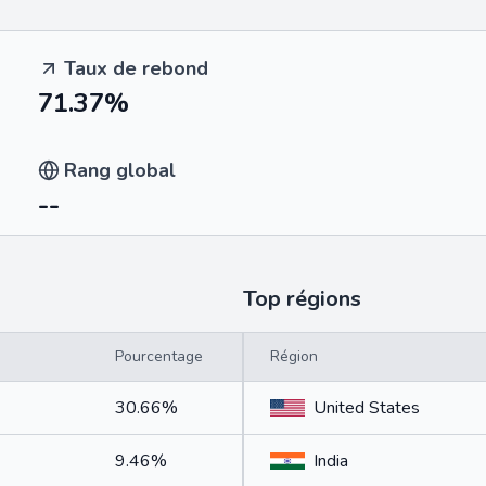
Taux de rebond
71.37%
Rang global
--
Top régions
Pourcentage
Région
30.66%
United States
9.46%
India