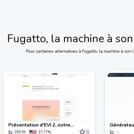
Fugatto, la machine à son 
Pour certaines alternatives à
Fugatto, la machine à son l
Présentation d'EVI 2, notre
Générateu
nouveau modèle fondamental de
0
260.5K
27.77%
--