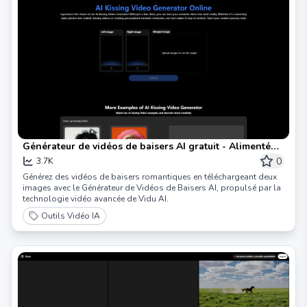
Générateur de vidéos de baisers AI gratuit - Alimenté
par Vidu AI
0
3.7K
Générez des vidéos de baisers romantiques en téléchargeant deux
images avec le Générateur de Vidéos de Baisers AI, propulsé par la
technologie vidéo avancée de Vidu AI.
Outils Vidéo IA