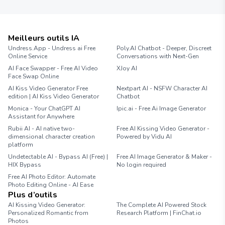
Meilleurs outils IA
Undress.App - Undress ai Free
Poly.AI Chatbot - Deeper, Discreet
Online Service
Conversations with Next-Gen
AI Face Swapper - Free AI Video
XJoy AI
Face Swap Online
AI Kiss Video Generator Free
Nextpart AI - NSFW Character AI
edition | AI Kiss Video Generator
Chatbot
Monica - Your ChatGPT AI
Ipic.ai - Free Ai Image Generator
Assistant for Anywhere
Rubii AI - AI native two-
Free AI Kissing Video Generator -
dimensional character creation
Powered by Vidu AI
platform
Undetectable AI - Bypass AI (Free) |
Free AI Image Generator & Maker -
HIX Bypass
No login required
Free AI Photo Editor: Automate
Photo Editing Online - AI Ease
Plus d’outils
AI Kissing Video Generator:
The Complete AI Powered Stock
Personalized Romantic from
Research Platform | FinChat.io
Photos