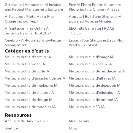
GetInvoice | Automated AI Invoice
Free AI Photo Editor: Automate
and Receipt Management Software
Photo Editing Online - AI Ease
AI Passport Photo Maker Free
Appaca | Build and Ship your AI-
Online (no sign-up)
powered Apps in Minutes
AI Sentence | Free Online AI
SEO Title Generator | ROAST
Sentence Rewriter Tool 2024
TOOLS
Cerebro - AI-Powered Knowledge
Launch Your Startup in Days, Not
Management
Weeks | ShipFast
Catégories d’outils
Meilleurs outils d'écriture IA
Meilleurs outils d'image IA
Meilleurs outils vidéo IA
Meilleurs outils vocaux IA
Meilleurs outils de code IA
Meilleurs outils de productivité IA
Meilleurs outils d'assistant de vie IA
Meilleurs outils d'affaires IA
Meilleurs outils de marketing IA
Meilleurs outils de détection IA
Meilleurs outils de chatbot IA
Meilleurs outils d'éducation IA
Meilleurs outils de design IA
Meilleurs outils de prompt IA
Meilleurs outils de modèles IA
Meilleurs outils 3D IA
Ressources
Annuaire de Backlinks SEO
Mes Favoris
Startups
Blog