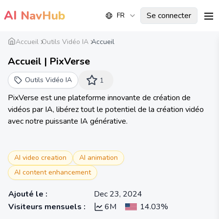
AI
NavHub
Se connecter
FR
me
Accueil
Outils Vidéo IA
Accueil
Accueil | PixVerse
Outils Vidéo IA
1
PixVerse est une plateforme innovante de création de
vidéos par IA, libérez tout le potentiel de la création vidéo
avec notre puissante IA générative.
AI video creation
AI animation
AI content enhancement
Ajouté le
:
Dec 23, 2024
Visiteurs mensuels
:
6M
14.03%