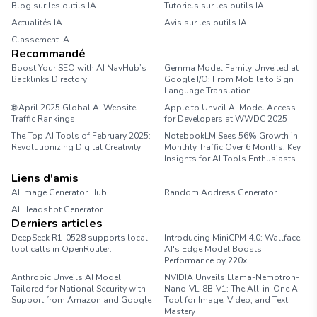
Blog sur les outils IA
Tutoriels sur les outils IA
Actualités IA
Avis sur les outils IA
Classement IA
Recommandé
Boost Your SEO with AI NavHub’s
Gemma Model Family Unveiled at
Backlinks Directory
Google I/O: From Mobile to Sign
Language Translation
🌐 April 2025 Global AI Website
Apple to Unveil AI Model Access
Traffic Rankings
for Developers at WWDC 2025
The Top AI Tools of February 2025:
NotebookLM Sees 56% Growth in
Revolutionizing Digital Creativity
Monthly Traffic Over 6 Months: Key
Insights for AI Tools Enthusiasts
Liens d'amis
AI Image Generator Hub
Random Address Generator
AI Headshot Generator
Marathon Pace Chart
Derniers articles
DeepSeek R1-0528 supports local
Introducing MiniCPM 4.0: Wallface
tool calls in OpenRouter.
AI's Edge Model Boosts
Performance by 220x
Anthropic Unveils AI Model
NVIDIA Unveils Llama-Nemotron-
Tailored for National Security with
Nano-VL-8B-V1: The All-in-One AI
Support from Amazon and Google
Tool for Image, Video, and Text
Mastery