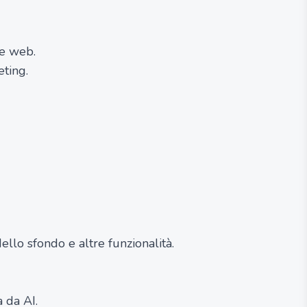
 e web.
eting.
llo sfondo e altre funzionalità.
 da AI.