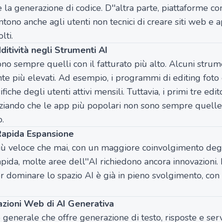
e la generazione di codice. D''altra parte, piattaforme 
ntono anche agli utenti non tecnici di creare siti web e
lti.
itività negli Strumenti AI
ono sempre quelli con il fatturato più alto. Alcuni stru
ente più elevati. Ad esempio, i programmi di editing fot
ifiche degli utenti attivi mensili. Tuttavia, i primi tre edi
enziando che le app più popolari non sono sempre quelle 
o.
 Rapida Espansione
 più veloce che mai, con un maggiore coinvolgimento degl
pida, molte aree dell''AI richiedono ancora innovazioni. N
r dominare lo spazio AI è già in pieno svolgimento, con 
cazioni Web di AI Generativa
 generale che offre generazione di testo, risposte e serviz