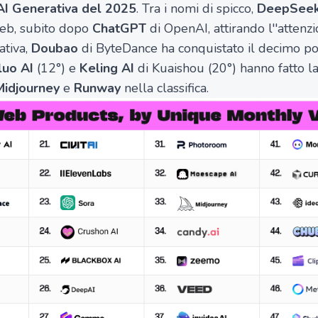
 AI Generativa del 2025
. Tra i nomi di spicco,
DeepSee
web, subito dopo
ChatGPT
di OpenAI, attirando l''attenz
ativa,
Doubao
di ByteDance ha conquistato il decimo pos
luo AI
(12°) e
Keling AI
di Kuaishou (20°) hanno fatto la
Midjourney
e
Runway
nella classifica.