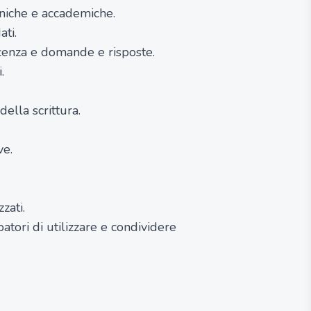
cniche e accademiche.
ati.
cenza e domande e risposte.
.
ella scrittura.
ve.
zati.
tori di utilizzare e condividere