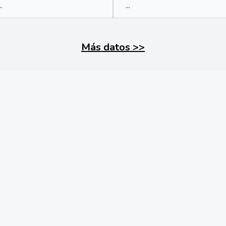
..
...
Más datos
>>