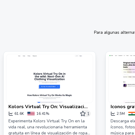
Para algunas alterna
Kolors Virtual Try On: Visualización
Iconos gra
de ropa AI en línea gratuita
clipart, fo
1
61.6K
16.41%
2.5M
Experimenta Kolors Virtual Try On en la
Descarga ele
vida real, una revolucionaria herramienta
íconos, fotos
gratuita en línea de visualización de ropa
música para 