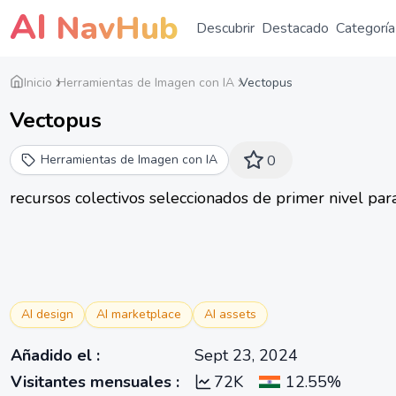
AI
NavHub
Descubrir
Destacado
Categoría
Inicio
Herramientas de Imagen con IA
Vectopus
Vectopus
Herramientas de Imagen con IA
0
recursos colectivos seleccionados de primer nivel par
AI design
AI marketplace
AI assets
Añadido el
:
Sept 23, 2024
Visitantes mensuales
:
72K
12.55%