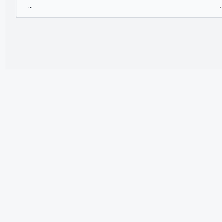
...
.