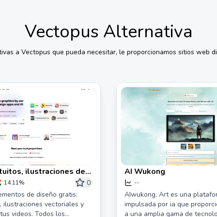
Vectopus
Alternativa
tivas a
Vectopus
que pueda necesitar, le proporcionamos sitios web div
tuitos, ilustraciones de
AI Wukong
tos y música
0
14.11%
--
mentos de diseño gratis:
AIwukong. Art es una plataf
, ilustraciones vectoriales y
impulsada por ia que proporc
tus videos. Todos los
a una amplia gama de tecnolo