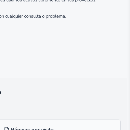
des usar los activos libremente en tus proyectos.
con cualquier consulta o problema.
b
Páginas por visita