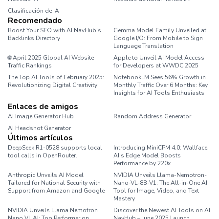
Clasificación de IA
Recomendado
Boost Your SEO with AI NavHub’s
Gemma Model Family Unveiled at
Backlinks Directory
Google I/O: From Mobile to Sign
Language Translation
🌐 April 2025 Global AI Website
Apple to Unveil AI Model Access
Traffic Rankings
for Developers at WWDC 2025
The Top AI Tools of February 2025:
NotebookLM Sees 56% Growth in
Revolutionizing Digital Creativity
Monthly Traffic Over 6 Months: Key
Insights for AI Tools Enthusiasts
Enlaces de amigos
AI Image Generator Hub
Random Address Generator
AI Headshot Generator
Marathon Pace Chart
Últimos artículos
DeepSeek R1-0528 supports local
Introducing MiniCPM 4.0: Wallface
tool calls in OpenRouter.
AI's Edge Model Boosts
Performance by 220x
Anthropic Unveils AI Model
NVIDIA Unveils Llama-Nemotron-
Tailored for National Security with
Nano-VL-8B-V1: The All-in-One AI
Support from Amazon and Google
Tool for Image, Video, and Text
Mastery
NVIDIA Unveils Llama Nemotron
Discover the Newest AI Tools on AI
Nano VL AI: Top Performer on
NavHub – June 2025 Launch