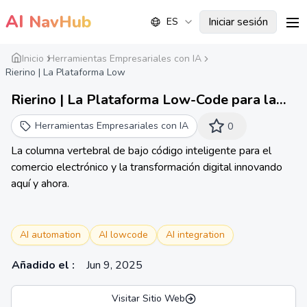
AI
NavHub
Iniciar sesión
ES
me
Inicio
Herramientas Empresariales con IA
Rierino | La Plataforma Low
Rierino | La Plataforma Low-Code para la
Innovación Digital
Herramientas Empresariales con IA
0
La columna vertebral de bajo código inteligente para el
comercio electrónico y la transformación digital innovando
aquí y ahora.
AI automation
AI lowcode
AI integration
Añadido el
:
Jun 9, 2025
Visitar Sitio Web