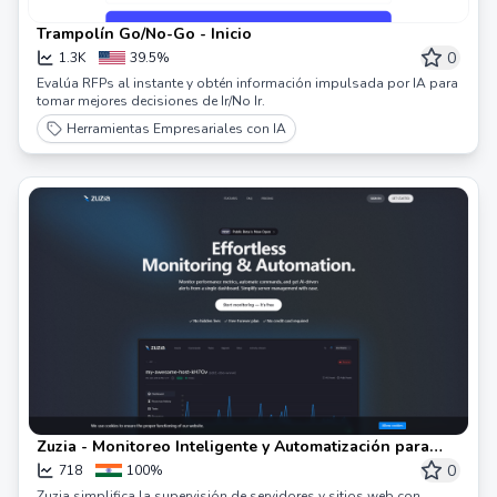
Trampolín Go/No-Go - Inicio
0
1.3K
39.5%
Evalúa RFPs al instante y obtén información impulsada por IA para
tomar mejores decisiones de Ir/No Ir.
Herramientas Empresariales con IA
Zuzia - Monitoreo Inteligente y Automatización para
Servidores y Sitios Web
0
718
100%
Zuzia simplifica la supervisión de servidores y sitios web con