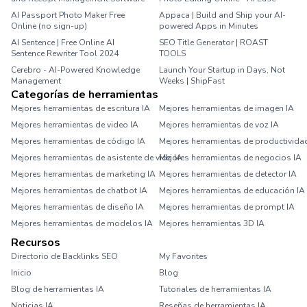
AI Passport Photo Maker Free
Appaca | Build and Ship your AI-
Online (no sign-up)
powered Apps in Minutes
AI Sentence | Free Online AI
SEO Title Generator | ROAST
Sentence Rewriter Tool 2024
TOOLS
Cerebro - AI-Powered Knowledge
Launch Your Startup in Days, Not
Management
Weeks | ShipFast
Categorías de herramientas
Mejores herramientas de escritura IA
Mejores herramientas de imagen IA
Mejores herramientas de video IA
Mejores herramientas de voz IA
Mejores herramientas de código IA
Mejores herramientas de productivida
Mejores herramientas de asistente de vida IA
Mejores herramientas de negocios IA
Mejores herramientas de marketing IA
Mejores herramientas de detector IA
Mejores herramientas de chatbot IA
Mejores herramientas de educación IA
Mejores herramientas de diseño IA
Mejores herramientas de prompt IA
Mejores herramientas de modelos IA
Mejores herramientas 3D IA
Recursos
Directorio de Backlinks SEO
My Favorites
Inicio
Blog
Blog de herramientas IA
Tutoriales de herramientas IA
Noticias IA
Reseñas de herramientas IA