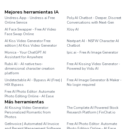
Mejores herramientas IA
Undress.App - Undress ai Free
Poly.AI Chatbot - Deeper, Discreet
Online Service
Conversations with Next-Gen
AI Face Swapper - Free AI Video
XJoy AI
Face Swap Online
AI Kiss Video Generator Free
Nextpart AI - NSFW Character AI
edition | AI Kiss Video Generator
Chatbot
Monica - Your ChatGPT AI
Ipic.ai - Free Ai Image Generator
Assistant for Anywhere
Rubii AI - AI native two-
Free AI Kissing Video Generator -
dimensional character creation
Powered by Vidu AI
platform
Undetectable AI - Bypass AI (Free) |
Free AI Image Generator & Maker -
HIX Bypass
No login required
Free AI Photo Editor: Automate
Photo Editing Online - AI Ease
Más herramientas
AI Kissing Video Generator:
The Complete AI Powered Stock
Personalized Romantic from
Research Platform | FinChat.io
Photos
GetInvoice | Automated AI Invoice
Free AI Photo Editor: Automate
and Receipt Management Software
Photo Editing Online - AI Ease