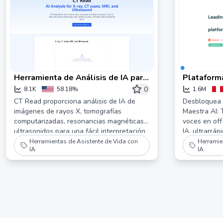
Herramienta de Análisis de IA para
Plataforma
Rayos X, Tomografías
Traducción
0
8.1K
58.18%
1.6M
Computarizadas, Resonancias
Maestra
CT Read proporciona análisis de IA de
Desbloquea t
imágenes de rayos X, tomografías
Maestra AI: T
Magnéticas y Ultrasonidos -
computarizadas, resonancias magnéticas y
voces en off
Lectura de TC
ultrasonidos para una fácil interpretación
IA, ultrarrá
por usuarios no médicos. Obtén informes
bajo demanda
Herramientas de Asistente de Vida con
Herramie
IA
IA
de imágenes instantáneos y claros.