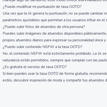
manejar algo de sarcasmo, este modo ofrece una evaluación bru
¿Puedo modificar mi puntuación de tasa OOTD?
Una vez que la IA genera tu puntuación, no se puede cambiar ma
parámetros ajustables que permitan a los usuarios influir en el
¿Puedo subir fotos de atuendos de otra persona?
Puedes subir imágenes de atuendos disponibles públicamente, c
propios atuendos diarios para expresar su personalidad única y 
¿Puedo subir contenido NSFW a la tasa OOTD?
No, el contenido NSFW está estrictamente prohibido. La IA se n
naturaleza están permitidos, siempre que cumplan con las paut
¿Es gratuita el servicio de tasa OOTD?
Si bien puedes usar la tasa OOTD de forma gratuita, recomendam
estilo, descubrir inspiración de moda y compartir tus atuendos d