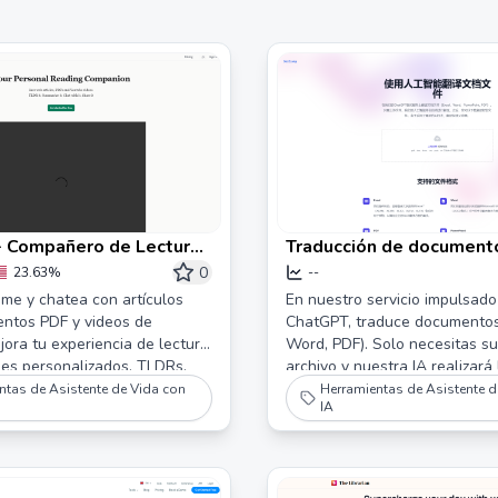
- Compañero de Lectura
Traducción de document
tículos web, PDFs y
impulsada por IA
0
23.63%
--
me y chatea con artículos
En nuestro servicio impulsado
ntos PDF y videos de
ChatGPT, traduce documentos
ora tu experiencia de lectura
Word, PDF). Solo necesitas su
es personalizados, TLDRs,
archivo y nuestra IA realizará 
 chat intuitivo de
traducción automáticamente. 
ntas de Asistente de Vida con
Herramientas de Asistente d
IA
 compartición social en
descarga el archivo traducido
última tecnología de IA, la tr
rápida y precisa.