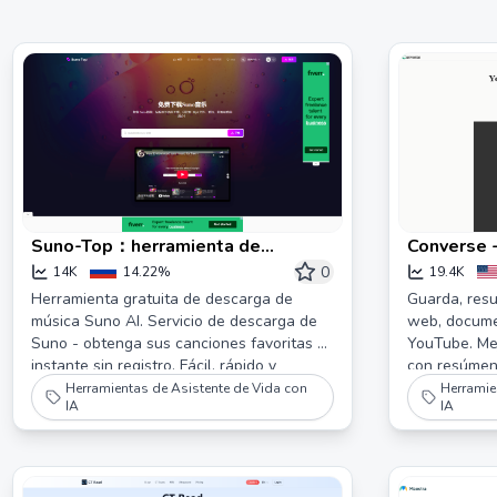
Suno-Top：herramienta de
Converse 
descarga de música Suno rápida y
AI para ar
0
14K
14.22%
19.4K
gratuita
videos
Herramienta gratuita de descarga de
Guarda, resu
música Suno AI. Servicio de descarga de
web, docume
Suno - obtenga sus canciones favoritas al
YouTube. Mej
instante sin registro. Fácil, rápido y
con resúmen
totalmente gratis.
puntos clave,
Herramientas de Asistente de Vida con
Herramie
IA
IA
documentos y
Converse.