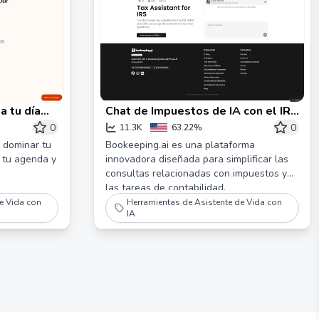
a tu día
Chat de Impuestos de IA con el IRS
personal
| bookeeping.ai
0
0
11.3K
63.22%
 dominar tu
Bookeeping.ai es una plataforma
 tu agenda y
innovadora diseñada para simplificar las
consultas relacionadas con impuestos y
las tareas de contabilidad.
e Vida con
Herramientas de Asistente de Vida con
IA