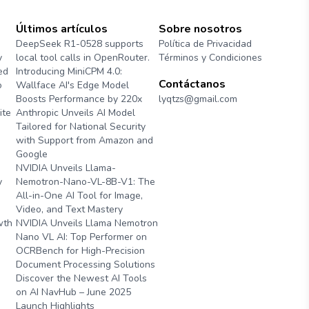
Últimos artículos
Sobre nosotros
DeepSeek R1-0528 supports
Política de Privacidad
y
local tool calls in OpenRouter.
Términos y Condiciones
ed
Introducing MiniCPM 4.0:
Contáctanos
o
Wallface AI's Edge Model
Boosts Performance by 220x
lyqtzs@gmail.com
ite
Anthropic Unveils AI Model
Tailored for National Security
with Support from Amazon and
Google
NVIDIA Unveils Llama-
y
Nemotron-Nano-VL-8B-V1: The
All-in-One AI Tool for Image,
Video, and Text Mastery
wth
NVIDIA Unveils Llama Nemotron
Nano VL AI: Top Performer on
OCRBench for High-Precision
Document Processing Solutions
Discover the Newest AI Tools
on AI NavHub – June 2025
Launch Highlights