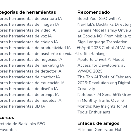
tegorías de herramientas
Recomendado
ores herramientas de escritura IA
Boost Your SEO with AI
ores herramientas de imagen IA
NavHub’s Backlinks Director
ores herramientas de video IA
Gemma Model Family Unveil
ores herramientas de voz IA
at Google I/O: From Mobile t
ores herramientas de código IA
Sign Language Translation
ores herramientas de productividad IA
🌐 April 2025 Global AI Webs
ores herramientas de asistente de vida IA
Traffic Rankings
ores herramientas de negocios IA
Apple to Unveil AI Model
ores herramientas de marketing IA
Access for Developers at
ores herramientas de detector IA
WWDC 2025
ores herramientas de chatbot IA
The Top AI Tools of Februar
ores herramientas de educación IA
2025: Revolutionizing Digital
ores herramientas de diseño IA
Creativity
ores herramientas de prompt IA
NotebookLM Sees 56% Gro
ores herramientas de modelos IA
in Monthly Traffic Over 6
ores herramientas 3D IA
Months: Key Insights for AI
Tools Enthusiasts
cursos
Enlaces de amigos
ectorio de Backlinks SEO
Favorites
AI Image Generator Hub