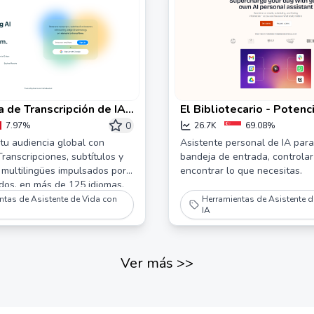
 de Transcripción de IA y
El Bibliotecario - Potenci
 en Tiempo Real -
con tu propio asistente 
0
7.97%
26.7K
69.08%
de IA
u audiencia global con
Asistente personal de IA para
ranscripciones, subtítulos y
bandeja de entrada, controlar
 multilingües impulsados por
encontrar lo que necesitas.
pidos, en más de 125 idiomas,
 o en tiempo real.
ntas de Asistente de Vida con
Herramientas de Asistente d
IA
Ver más
>>