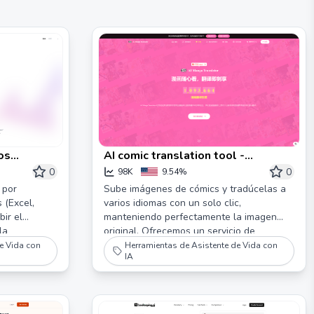
os
AI comic translation tool -
herramienta de traducción de
0
0
98K
9.54%
cómics en línea precisa
 por
Sube imágenes de cómics y tradúcelas a
 (Excel,
varios idiomas con un solo clic,
bir el
manteniendo perfectamente la imagen
la
original. Ofrecemos un servicio de
Luego,
traducción AI rápido y preciso para los
e Vida con
Herramientas de Asistente de Vida con
IA
. Con la
amantes del cómic.
aducción es