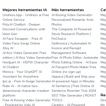
Mejores herramientas IA
Más herramientas
Ca
Undress.App - Undress ai Free
AI Kissing Video Generator:
Mej
Online Service
Personalized Romantic from
Mej
Poly.AI Chatbot - Deeper,
Photos
Mej
Discreet Conversations with
The Complete AI Powered
Mej
Next-Gen
Stock Research Platform |
Mej
AI Face Swapper - Free AI
FinChat.io
Mej
Video Face Swap Online
GetInvoice | Automated AI
Mej
XJoy AI
Invoice and Receipt
Mej
AI Kiss Video Generator Free
Management Software
Mej
edition | AI Kiss Video Generator
Free AI Photo Editor: Automate
Mej
Nextpart AI - NSFW Character
Photo Editing Online - AI Ease
Mej
AI Chatbot
AI Passport Photo Maker Free
Mej
Monica - Your ChatGPT AI
Online (no sign-up)
Mej
Assistant for Anywhere
Appaca | Build and Ship your
Mej
Ipic.ai - Free Ai Image Generator
AI-powered Apps in Minutes
Mej
Rubii AI - AI native two-
AI Sentence | Free Online AI
Mej
dimensional character creation
Sentence Rewriter Tool 2024
Re
platform
SEO Title Generator | ROAST
Free AI Kissing Video Generator
TOOLS
Dir
- Powered by Vidu AI
Cerebro - AI-Powered
My 