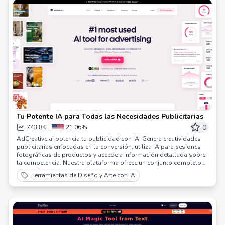
Tu Potente IA para Todas las Necesidades Publicitarias
0
743.8K
21.06%
AdCreative.ai potencia tu publicidad con IA. Genera creatividades
publicitarias enfocadas en la conversión, utiliza IA para sesiones
fotográficas de productos y accede a información detallada sobre
la competencia. Nuestra plataforma ofrece un conjunto completo
de herramientas para crear textos y visuales publicitarios
Herramientas de Diseño y Arte con IA
impactantes, asegurando que tus campañas se destaquen en un
mercado competitivo. Ideal para los mercadólogos que buscan
una solución integral para estrategias publicitarias innovadoras y
basadas en datos.