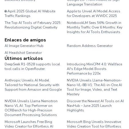
Language Translation
🌐 April 2025 Global AI Website
Apple to Unveil AI Model Access
Traffic Rankings
for Developers at WWDC 2025
The Top AI Tools of February 2025:
NotebookLM Sees 56% Growth in
Revolutionizing Digital Creativity
Monthly Traffic Over 6 Months: Key
Insights for AI Tools Enthusiasts
Enlaces de amigos
AI Image Generator Hub
Random Address Generator
AI Headshot Generator
Marathon Pace Chart
Últimos artículos
DeepSeek R1-0528 supports local
Introducing MiniCPM 4.0: Wallface
tool calls in OpenRouter.
AI's Edge Model Boosts
Performance by 220x
Anthropic Unveils AI Model
NVIDIA Unveils Llama-Nemotron-
Tailored for National Security with
Nano-VL-8B-V1: The All-in-One AI
Support from Amazon and Google
Tool for Image, Video, and Text
Mastery
NVIDIA Unveils Llama Nemotron
Discover the Newest AI Tools on AI
Nano VL AI: Top Performer on
NavHub – June 2025 Launch
OCRBench for High-Precision
Highlights
Document Processing Solutions
Microsoft Launches Free Bing
Microsoft Bing Unveils Innovative
Video Creator for Effortless AI
Video Creation Tool for Effortless