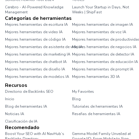
Cerebro - AI-Powered Knowledge
Launch Your Startup in Days, Not
Management
Weeks | ShipFast
Categorías de herramientas
Mejores herramientas de escritura IA
Mejores herramientas de imagen IA
Mejores herramientas de video IA
Mejores herramientas de voz IA
Mejores herramientas de código IA
Mejores herramientas de productivida
Mejores herramientas de asistente de vida IA
Mejores herramientas de negocios IA
Mejores herramientas de marketing IA
Mejores herramientas de detector IA
Mejores herramientas de chatbot IA
Mejores herramientas de educación IA
Mejores herramientas de diseño IA
Mejores herramientas de prompt IA
Mejores herramientas de modelos IA
Mejores herramientas 3D IA
Recursos
Directorio de Backlinks SEO
My Favorites
Inicio
Blog
Blog de herramientas IA
Tutoriales de herramientas IA
Noticias IA
Reseñas de herramientas IA
Clasificación de IA
Recomendado
Boost Your SEO with AI NavHub’s
Gemma Model Family Unveiled at
Backlinks Directory
Google I/O: From Mobile to Sign