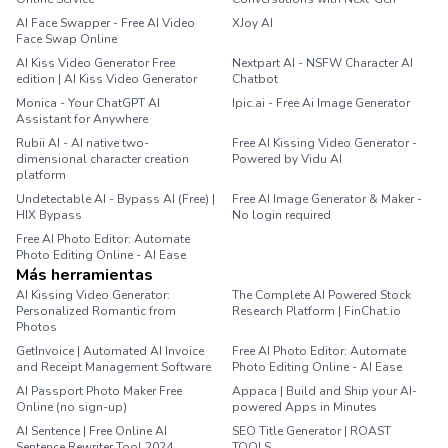
AI Face Swapper - Free AI Video
XJoy AI
Face Swap Online
AI Kiss Video Generator Free
Nextpart AI - NSFW Character AI
edition | AI Kiss Video Generator
Chatbot
Monica - Your ChatGPT AI
Ipic.ai - Free Ai Image Generator
Assistant for Anywhere
Rubii AI - AI native two-
Free AI Kissing Video Generator -
dimensional character creation
Powered by Vidu AI
platform
Undetectable AI - Bypass AI (Free) |
Free AI Image Generator & Maker -
HIX Bypass
No login required
Free AI Photo Editor: Automate
Photo Editing Online - AI Ease
Más herramientas
AI Kissing Video Generator:
The Complete AI Powered Stock
Personalized Romantic from
Research Platform | FinChat.io
Photos
GetInvoice | Automated AI Invoice
Free AI Photo Editor: Automate
and Receipt Management Software
Photo Editing Online - AI Ease
AI Passport Photo Maker Free
Appaca | Build and Ship your AI-
Online (no sign-up)
powered Apps in Minutes
AI Sentence | Free Online AI
SEO Title Generator | ROAST
Sentence Rewriter Tool 2024
TOOLS