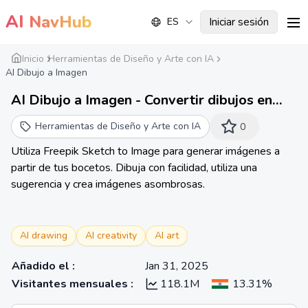
AI
NavHub
Iniciar sesión
ES
me
Inicio
Herramientas de Diseño y Arte con IA
AI Dibujo a Imagen
AI Dibujo a Imagen - Convertir dibujos en
imágenes | Freepik
Herramientas de Diseño y Arte con IA
0
Utiliza Freepik Sketch to Image para generar imágenes a
partir de tus bocetos. Dibuja con facilidad, utiliza una
sugerencia y crea imágenes asombrosas.
AI drawing
AI creativity
AI art
Añadido el
:
Jan 31, 2025
Visitantes mensuales
:
118.1M
13.31%