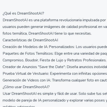
¿Qué es DreamShootAI?
DreamShootAI es una plataforma revolucionaria impulsada por IA
usuarios pueden generar imágenes de calidad profesional en v
fotos temática, DreamShootAI tiene lo que necesitas.
Características de DreamShootAI
Creación de Modelos de IA Personalizados: Los usuarios pueden
Paquetes de Fotos Temáticos: Elige entre una variedad de paqu
Compromiso, Boudoir, Fiesta de Lujo y Retratos Profesionales.
Creador de Anuncios "Save the Date": Diseña anuncios inolvida
Prueba Virtual de Vestuario: Experimenta con infinitas opcione
Generación de Videos con IA: Transforma cualquier foto en caut
¿Cómo usar DreamShootAI?
Usar DreamShootAI es simple y fácil de usar. Solo sube tus sel
modelo de pareja de IA personalizado y explorar varias poses y