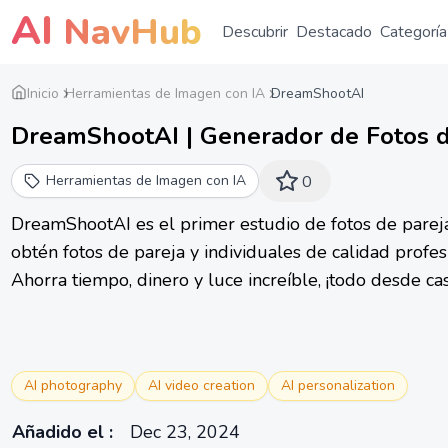
AI
NavHub
Descubrir
Destacado
Categoría
Inicio
Herramientas de Imagen con IA
DreamShootAI
DreamShootAI | Generador de Fotos de
Herramientas de Imagen con IA
0
DreamShootAI es el primer estudio de fotos de pareja
obtén fotos de pareja y individuales de calidad profes
Ahorra tiempo, dinero y luce increíble, ¡todo desde cas
AI photography
AI video creation
AI personalization
Añadido el
:
Dec 23, 2024