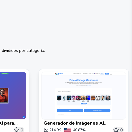
divididos por categoría.
AI para
Generador de Imágenes AI
tis, sin
Gratuito Generador de Imágenes
0
0
214.9K
40.87%