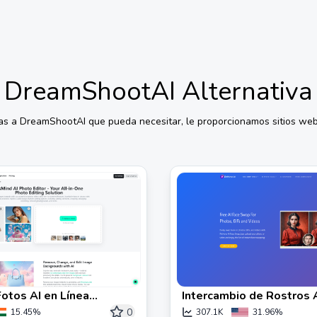
DreamShootAI
Alternativa
vas a
DreamShootAI
que pueda necesitar, le proporcionamos sitios web 
Fotos AI en Línea
Intercambio de Rostros 
 Edita Imágenes Más
Fotos, GIFs y Videos (gra
0
15.45%
307.1K
31.96%