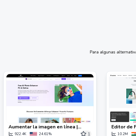
Para algunas alternati
Aumentar la imagen en línea |
Editor de 
Mejorador de fotos AI gratuito
Gratuito -
1
922.4K
24.61%
10.2M