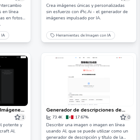
Potenciado por AI para Imágenes
intercambio
Crea imágenes únicas y personalizadas
s en línea
sin esfuerzo con iPic.Ai - el generador de
Únicas y Personalizadas
as en fotos
imágenes impulsado por IA.
.
 IA
Herramientas de Imagen con IA
e Imágenes
Generador de descripciones de
s
imágenes - Herramienta de
1
0
73.4K
17.67%
ecraft v3
descripción de imágenes AI en
l potente y
Describir una imagen o imagen en línea
raft AI,
usando AI, que se puede utilizar como un
línea
generador de descripción y título de la