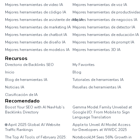
Mejores herramientas de video IA
Mejores herramientas de voz IA
Mejores herramientas de código IA
Mejores herramientas de productivida
Mejores herramientas de asistente de vida IA
Mejores herramientas de negocios IA
Mejores herramientas de marketing IA
Mejores herramientas de detector IA
Mejores herramientas de chatbot IA
Mejores herramientas de educación IA
Mejores herramientas de diseño IA
Mejores herramientas de prompt IA
Mejores herramientas de modelos IA
Mejores herramientas 3D IA
Recursos
Directorio de Backlinks SEO
My Favorites
Inicio
Blog
Blog de herramientas IA
Tutoriales de herramientas IA
Noticias IA
Reseñas de herramientas IA
Clasificación de IA
Recomendado
Boost Your SEO with AI NavHub’s
Gemma Model Family Unveiled at
Backlinks Directory
Google I/O: From Mobile to Sign
Language Translation
🌐 April 2025 Global AI Website
Apple to Unveil AI Model Access
Traffic Rankings
for Developers at WWDC 2025
The Top AI Tools of February 2025:
NotebookLM Sees 56% Growth in