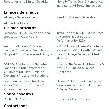
Revolutionizing Digital Creativity
Monthly Traffic Over 6 Months: Key
Insights for AI Tools Enthusiasts
Enlaces de amigos
AI Image Generator Hub
Random Address Generator
AI Headshot Generator
Marathon Pace Chart
Últimos artículos
DeepSeek R1-0528 supports local
Introducing MiniCPM 4.0: Wallface
tool calls in OpenRouter.
AI's Edge Model Boosts
Performance by 220x
Anthropic Unveils AI Model
NVIDIA Unveils Llama-Nemotron-
Tailored for National Security with
Nano-VL-8B-V1: The All-in-One AI
Support from Amazon and Google
Tool for Image, Video, and Text
Mastery
NVIDIA Unveils Llama Nemotron
Discover the Newest AI Tools on AI
Nano VL AI: Top Performer on
NavHub – June 2025 Launch
OCRBench for High-Precision
Highlights
Document Processing Solutions
Microsoft Launches Free Bing
Microsoft Bing Unveils Innovative
Video Creator for Effortless AI
Video Creation Tool for Effortless
Video Production
AI Video Generation
Sobre nosotros
Política de Privacidad
Términos y Condiciones
Contáctanos