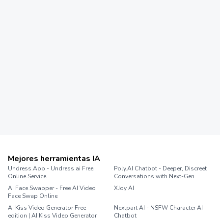
Mejores herramientas IA
Undress.App - Undress ai Free
Poly.AI Chatbot - Deeper, Discreet
Online Service
Conversations with Next-Gen
AI Face Swapper - Free AI Video
XJoy AI
Face Swap Online
AI Kiss Video Generator Free
Nextpart AI - NSFW Character AI
edition | AI Kiss Video Generator
Chatbot