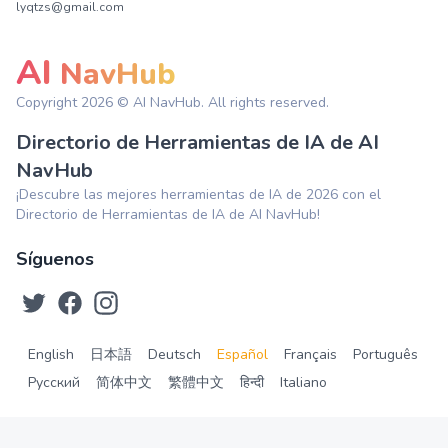
lyqtzs@gmail.com
AI
NavHub
Copyright
2026
© AI NavHub. All rights reserved.
Directorio de Herramientas de IA de AI
NavHub
¡Descubre las mejores herramientas de IA de 2026 con el
Directorio de Herramientas de IA de AI NavHub!
Síguenos
English
日本語
Deutsch
Español
Français
Português
Русский
简体中文
繁體中文
हिन्दी
Italiano