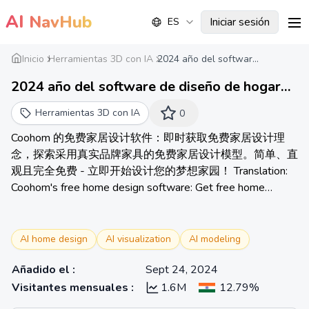
AI
NavHub
Iniciar sesión
ES
me
Inicio
Herramientas 3D con IA
2024 año del softwar...
2024 año del software de diseño de hogar
número uno en el mundo
Herramientas 3D con IA
0
Coohom 的免费家居设计软件：即时获取免费家居设计理
念，探索采用真实品牌家具的免费家居设计模型。简单、直
观且完全免费 - 立即开始设计您的梦想家园！ Translation:
Coohom's free home design software: Get free home
design concepts instantly, explore free home design models
with real brand furniture. Simple, intuitive, and completely
free - Start designing your dream home now!
AI home design
AI visualization
AI modeling
Añadido el
:
Sept 24, 2024
Visitantes mensuales
:
1.6M
12.79%