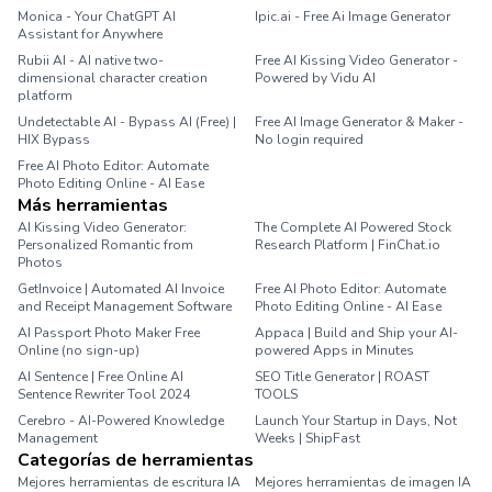
Monica - Your ChatGPT AI
Ipic.ai - Free Ai Image Generator
Assistant for Anywhere
Rubii AI - AI native two-
Free AI Kissing Video Generator -
dimensional character creation
Powered by Vidu AI
platform
Undetectable AI - Bypass AI (Free) |
Free AI Image Generator & Maker -
HIX Bypass
No login required
Free AI Photo Editor: Automate
Photo Editing Online - AI Ease
Más herramientas
AI Kissing Video Generator:
The Complete AI Powered Stock
Personalized Romantic from
Research Platform | FinChat.io
Photos
GetInvoice | Automated AI Invoice
Free AI Photo Editor: Automate
and Receipt Management Software
Photo Editing Online - AI Ease
AI Passport Photo Maker Free
Appaca | Build and Ship your AI-
Online (no sign-up)
powered Apps in Minutes
AI Sentence | Free Online AI
SEO Title Generator | ROAST
Sentence Rewriter Tool 2024
TOOLS
Cerebro - AI-Powered Knowledge
Launch Your Startup in Days, Not
Management
Weeks | ShipFast
Categorías de herramientas
Mejores herramientas de escritura IA
Mejores herramientas de imagen IA