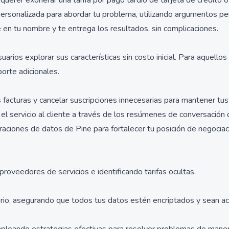
uerer exonerar una tarifa por pago tardío de tarjeta de crédito 
 personalizada para abordar tu problema, utilizando argumentos pe
e en tu nombre y te entrega los resultados, sin complicaciones.
suarios explorar sus características sin costo inicial. Para aquell
orte adicionales.
facturas y cancelar suscripciones innecesarias para mantener tus
el servicio al cliente a través de los resúmenes de conversación 
ciones de datos de Pine para fortalecer tu posición de negociac
proveedores de servicios e identificando tarifas ocultas.
ario, asegurando que todos tus datos estén encriptados y sean acc