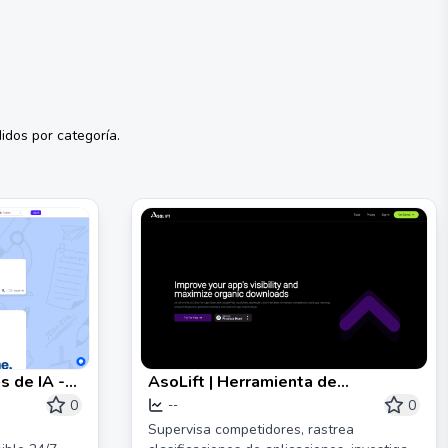
idos por categoría.
s de IA -
AsoLift | Herramienta de
Optimización de App Store para
0
0
--
iOS y Android
Supervisa competidores, rastrea