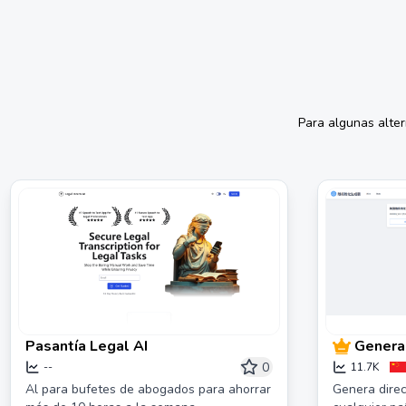
Para algunas alte
Pasantía Legal AI
Genera
aleator
0
--
11.7K
inmedi
Al para bufetes de abogados para ahorrar
Genera direc