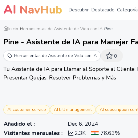
AI
NavHub
Descubrir
Destacado
Categoría
Inicio
Herramientas de Asistente de Vida con IA
Pine
Pine - Asistente de IA para Manejar Fa
Herramientas de Asistente de Vida con IA
0
Tu Asistente de IA para Llamar al Soporte al Cliente:
Presentar Quejas, Resolver Problemas y Más
AI customer service
AI bill management
AI subscription con
Añadido el
:
Dec 6, 2024
Visitantes mensuales
:
2.3K
76.63%