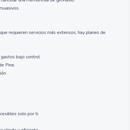
o cancelar una membresía de gimnasio.
rsuasivos.
os que requieren servicios más extensos, hay planes de
 gastos bajo control.
de Pine.
ión.
esibles solo por ti.