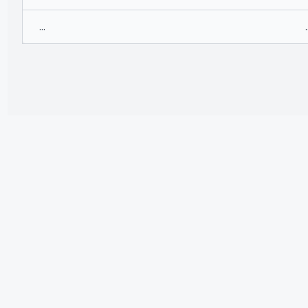
...
.