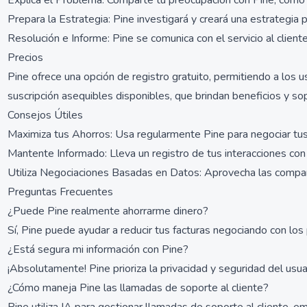
Explica el Problema: Comparte tu preocupación con Pine, como q
Prepara la Estrategia: Pine investigará y creará una estrategia
Resolución e Informe: Pine se comunica con el servicio al client
Precios
Pine ofrece una opción de registro gratuito, permitiendo a los u
suscripción asequibles disponibles, que brindan beneficios y sop
Consejos Útiles
Maximiza tus Ahorros: Usa regularmente Pine para negociar tus 
Mantente Informado: Lleva un registro de tus interacciones con 
Utiliza Negociaciones Basadas en Datos: Aprovecha las compara
Preguntas Frecuentes
¿Puede Pine realmente ahorrarme dinero?
Sí, Pine puede ayudar a reducir tus facturas negociando con los 
¿Está segura mi información con Pine?
¡Absolutamente! Pine prioriza la privacidad y seguridad del usu
¿Cómo maneja Pine las llamadas de soporte al cliente?