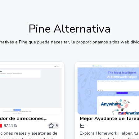
Pine
Alternativa
rnativas a
Pine
que pueda necesitar, le proporcionamos sitios web divid
dor de direcciones
Mejor Ayudante de Tarea
ias - Genera
Pregunta IA en Línea
5
97.11%
--
atamente direcciones
ciones reales y aleatorias de
Explora Homework Helper, tu