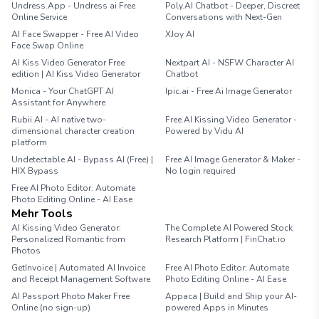
Undress.App - Undress ai Free
Poly.AI Chatbot - Deeper, Discreet
Online Service
Conversations with Next-Gen
AI Face Swapper - Free AI Video
XJoy AI
Face Swap Online
AI Kiss Video Generator Free
Nextpart AI - NSFW Character AI
edition | AI Kiss Video Generator
Chatbot
Monica - Your ChatGPT AI
Ipic.ai - Free Ai Image Generator
Assistant for Anywhere
Rubii AI - AI native two-
Free AI Kissing Video Generator -
dimensional character creation
Powered by Vidu AI
platform
Undetectable AI - Bypass AI (Free) |
Free AI Image Generator & Maker -
HIX Bypass
No login required
Free AI Photo Editor: Automate
Photo Editing Online - AI Ease
Mehr Tools
AI Kissing Video Generator:
The Complete AI Powered Stock
Personalized Romantic from
Research Platform | FinChat.io
Photos
GetInvoice | Automated AI Invoice
Free AI Photo Editor: Automate
and Receipt Management Software
Photo Editing Online - AI Ease
AI Passport Photo Maker Free
Appaca | Build and Ship your AI-
Online (no sign-up)
powered Apps in Minutes