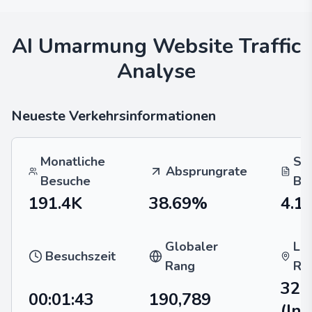
AI Umarmung
Website Traffic
Analyse
Neueste Verkehrsinformationen
Monatliche
Se
Absprungrate
Besuche
Be
191.4K
38.69%
4.1
Globaler
La
Besuchszeit
Rang
Ra
32,
00:01:43
190,789
(Ind