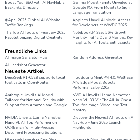
Boost Your SEO with AI NavHub’s
Gemma Model Family Unveiled at
Backlinks Directory
Google I/O: From Mobile to Sign
Language Translation
🌐 April 2025 Global AI Website
Apple to Unveil AI Model Access
Traffic Rankings
for Developers at WWDC 2025
The Top AI Tools of February 2025:
NotebookLM Sees 56% Growth in
Revolutionizing Digital Creativity
Monthly Traffic Over 6 Months: Key
Insights for AI Tools Enthusiasts
Freundliche Links
AI Image Generator Hub
Random Address Generator
AI Headshot Generator
Marathon Pace Chart
Neueste Artikel
DeepSeek R1-0528 supports local
Introducing MiniCPM 4.0: Wallface
tool calls in OpenRouter.
AI's Edge Model Boosts
Performance by 220x
Anthropic Unveils AI Model
NVIDIA Unveils Llama-Nemotron-
Tailored for National Security with
Nano-VL-8B-V1: The All-in-One AI
Support from Amazon and Google
Tool for Image, Video, and Text
Mastery
NVIDIA Unveils Llama Nemotron
Discover the Newest AI Tools on AI
Nano VL AI: Top Performer on
NavHub – June 2025 Launch
OCRBench for High-Precision
Highlights
Document Processing Solutions