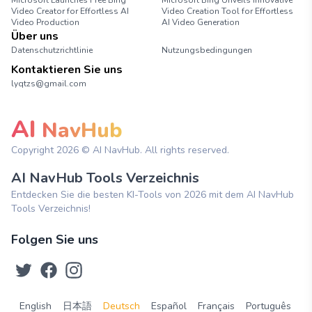
Microsoft Launches Free Bing
Microsoft Bing Unveils Innovative
Video Creator for Effortless AI
Video Creation Tool for Effortless
Video Production
AI Video Generation
Über uns
Datenschutzrichtlinie
Nutzungsbedingungen
Kontaktieren Sie uns
lyqtzs@gmail.com
AI
NavHub
Copyright
2026
© AI NavHub. All rights reserved.
AI NavHub Tools Verzeichnis
Entdecken Sie die besten KI-Tools von 2026 mit dem AI NavHub
Tools Verzeichnis!
Folgen Sie uns
English
日本語
Deutsch
Español
Français
Português