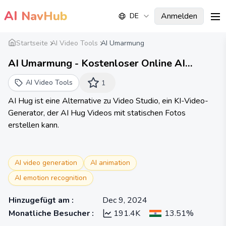
AI
NavHub
Anmelden
DE
me
Startseite
AI Video Tools
AI Umarmung
AI Umarmung - Kostenloser Online AI
Umarmung Video Generator
AI Video Tools
1
AI Hug ist eine Alternative zu Video Studio, ein KI-Video-
Generator, der AI Hug Videos mit statischen Fotos
erstellen kann.
AI video generation
AI animation
AI emotion recognition
Hinzugefügt am
:
Dec 9, 2024
Monatliche Besucher
:
191.4K
13.51%