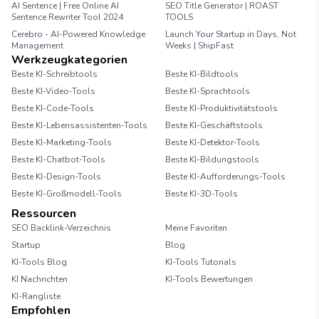
AI Sentence | Free Online AI
SEO Title Generator | ROAST
Sentence Rewriter Tool 2024
TOOLS
Cerebro - AI-Powered Knowledge
Launch Your Startup in Days, Not
Management
Weeks | ShipFast
Werkzeugkategorien
Beste KI-Schreibtools
Beste KI-Bildtools
Beste KI-Video-Tools
Beste KI-Sprachtools
Beste KI-Code-Tools
Beste KI-Produktivitätstools
Beste KI-Lebensassistenten-Tools
Beste KI-Geschäftstools
Beste KI-Marketing-Tools
Beste KI-Detektor-Tools
Beste KI-Chatbot-Tools
Beste KI-Bildungstools
Beste KI-Design-Tools
Beste KI-Aufforderungs-Tools
Beste KI-Großmodell-Tools
Beste KI-3D-Tools
Ressourcen
SEO Backlink-Verzeichnis
Meine Favoriten
Startup
Blog
KI-Tools Blog
KI-Tools Tutorials
KI Nachrichten
KI-Tools Bewertungen
KI-Rangliste
Empfohlen