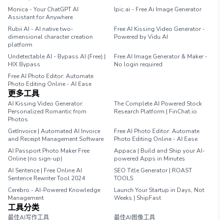
Monica - Your ChatGPT AI
Ipic.ai - Free Ai Image Generator
Assistant for Anywhere
Rubii AI - AI native two-
Free AI Kissing Video Generator -
dimensional character creation
Powered by Vidu AI
platform
Undetectable AI - Bypass AI (Free) |
Free AI Image Generator & Maker -
HIX Bypass
No login required
Free AI Photo Editor: Automate
Photo Editing Online - AI Ease
更多工具
AI Kissing Video Generator:
The Complete AI Powered Stock
Personalized Romantic from
Research Platform | FinChat.io
Photos
GetInvoice | Automated AI Invoice
Free AI Photo Editor: Automate
and Receipt Management Software
Photo Editing Online - AI Ease
AI Passport Photo Maker Free
Appaca | Build and Ship your AI-
Online (no sign-up)
powered Apps in Minutes
AI Sentence | Free Online AI
SEO Title Generator | ROAST
Sentence Rewriter Tool 2024
TOOLS
Cerebro - AI-Powered Knowledge
Launch Your Startup in Days, Not
Management
Weeks | ShipFast
工具分类
最佳AI写作工具
最佳AI图像工具