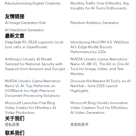
Revolutionizing Digital Creativity
Monthly Traffic Over 6 Months: Key
Insights for AI Tools Enthusiasts
友情链接
AI Image Generator Hub
Random Address Generator
AI Headshot Generator
Marathon Pace Chart
最新文章
DeepSeek R1-0528 supports local
Introducing MiniCPM 4.0: Wallface
tool calls in OpenRouter.
AI's Edge Model Boosts
Performance by 220x
Anthropic Unveils AI Model
NVIDIA Unveils Llama-Nemotron-
Tailored for National Security with
Nano-VL-8B-V1: The All-in-One AI
Support from Amazon and Google
Tool for Image, Video, and Text
Mastery
NVIDIA Unveils Llama Nemotron
Discover the Newest AI Tools on AI
Nano VL AI: Top Performer on
NavHub – June 2025 Launch
OCRBench for High-Precision
Highlights
Document Processing Solutions
Microsoft Launches Free Bing
Microsoft Bing Unveils Innovative
Video Creator for Effortless AI
Video Creation Tool for Effortless
Video Production
AI Video Generation
关于我们
隐私政策
条款和条件
联系我们