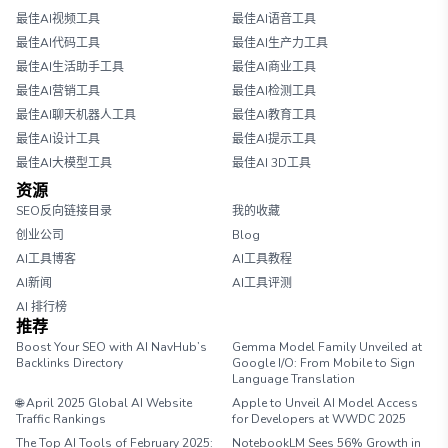
最佳AI视频工具
最佳AI语音工具
最佳AI代码工具
最佳AI生产力工具
最佳AI生活助手工具
最佳AI商业工具
最佳AI营销工具
最佳AI检测工具
最佳AI聊天机器人工具
最佳AI教育工具
最佳AI设计工具
最佳AI提示工具
最佳AI大模型工具
最佳AI 3D工具
资源
SEO反向链接目录
我的收藏
创业公司
Blog
AI工具博客
AI工具教程
AI新闻
AI工具评测
AI 排行榜
推荐
Boost Your SEO with AI NavHub’s
Gemma Model Family Unveiled at
Backlinks Directory
Google I/O: From Mobile to Sign
Language Translation
🌐 April 2025 Global AI Website
Apple to Unveil AI Model Access
Traffic Rankings
for Developers at WWDC 2025
The Top AI Tools of February 2025:
NotebookLM Sees 56% Growth in