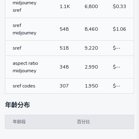
midjourney
1.1K
6,800
$0.33
sref
sref
548
8,460
$1.06
midjourney
sref
518
9,220
$--
aspect ratio
348
2,990
$--
midjourney
sref codes
307
1,950
$--
年龄分布
年龄段
百分比