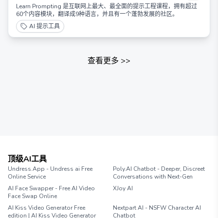
Learn Prompting 是互联网上最大、最全面的提示工程课程，拥有超过
60个内容模块，翻译成9种语言，并且有一个蓬勃发展的社区。
AI 提示工具
查看更多
>>
顶级AI工具
Undress.App - Undress ai Free
Poly.AI Chatbot - Deeper, Discreet
Online Service
Conversations with Next-Gen
AI Face Swapper - Free AI Video
XJoy AI
Face Swap Online
AI Kiss Video Generator Free
Nextpart AI - NSFW Character AI
edition | AI Kiss Video Generator
Chatbot