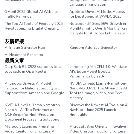
Language Translation
🌐 April 2025 Global AI Website
Apple to Unveil AI Model Access
Traffic Rankings
for Developers at WWDC 2025
The Top AI Tools of February 2025:
NotebookLM Sees 56% Growth in
Revolutionizing Digital Creativity
Monthly Traffic Over 6 Months: Key
Insights for AI Tools Enthusiasts
友情链接
AI Image Generator Hub
Random Address Generator
AI Headshot Generator
Marathon Pace Chart
最新文章
DeepSeek R1-0528 supports local
Introducing MiniCPM 4.0: Wallface
tool calls in OpenRouter.
AI's Edge Model Boosts
Performance by 220x
Anthropic Unveils AI Model
NVIDIA Unveils Llama-Nemotron-
Tailored for National Security with
Nano-VL-8B-V1: The All-in-One AI
Support from Amazon and Google
Tool for Image, Video, and Text
Mastery
NVIDIA Unveils Llama Nemotron
Discover the Newest AI Tools on AI
Nano VL AI: Top Performer on
NavHub – June 2025 Launch
OCRBench for High-Precision
Highlights
Document Processing Solutions
Microsoft Launches Free Bing
Microsoft Bing Unveils Innovative
Video Creator for Effortless AI
Video Creation Tool for Effortless