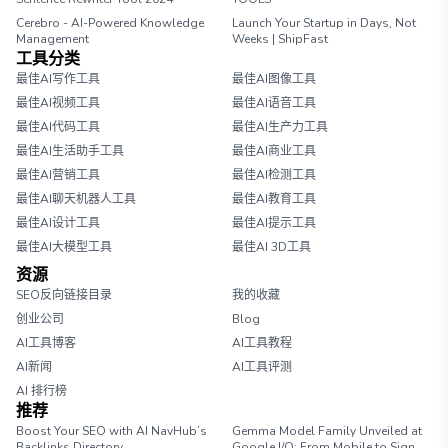
Cerebro - AI-Powered Knowledge
Launch Your Startup in Days, Not
Management
Weeks | ShipFast
工具分类
最佳AI写作工具
最佳AI图像工具
最佳AI视频工具
最佳AI语音工具
最佳AI代码工具
最佳AI生产力工具
最佳AI生活助手工具
最佳AI商业工具
最佳AI营销工具
最佳AI检测工具
最佳AI聊天机器人工具
最佳AI教育工具
最佳AI设计工具
最佳AI提示工具
最佳AI大模型工具
最佳AI 3D工具
资源
SEO反向链接目录
我的收藏
创业公司
Blog
AI工具博客
AI工具教程
AI新闻
AI工具评测
AI 排行榜
推荐
Boost Your SEO with AI NavHub’s
Gemma Model Family Unveiled at
Backlinks Directory
Google I/O: From Mobile to Sign