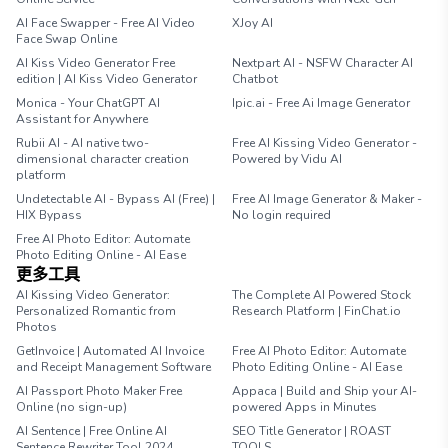
AI Face Swapper - Free AI Video
XJoy AI
Face Swap Online
AI Kiss Video Generator Free
Nextpart AI - NSFW Character AI
edition | AI Kiss Video Generator
Chatbot
Monica - Your ChatGPT AI
Ipic.ai - Free Ai Image Generator
Assistant for Anywhere
Rubii AI - AI native two-
Free AI Kissing Video Generator -
dimensional character creation
Powered by Vidu AI
platform
Undetectable AI - Bypass AI (Free) |
Free AI Image Generator & Maker -
HIX Bypass
No login required
Free AI Photo Editor: Automate
Photo Editing Online - AI Ease
更多工具
AI Kissing Video Generator:
The Complete AI Powered Stock
Personalized Romantic from
Research Platform | FinChat.io
Photos
GetInvoice | Automated AI Invoice
Free AI Photo Editor: Automate
and Receipt Management Software
Photo Editing Online - AI Ease
AI Passport Photo Maker Free
Appaca | Build and Ship your AI-
Online (no sign-up)
powered Apps in Minutes
AI Sentence | Free Online AI
SEO Title Generator | ROAST
Sentence Rewriter Tool 2024
TOOLS