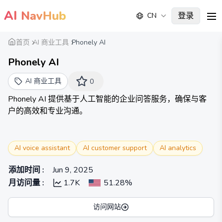
AI
NavHub
登录
CN
me
首页
AI 商业工具
Phonely AI
Phonely AI
AI 商业工具
0
Phonely AI 提供基于人工智能的企业问答服务，确保与客
户的高效和专业沟通。
AI voice assistant
AI customer support
AI analytics
添加时间
:
Jun 9, 2025
月访问量
:
1.7K
51.28%
访问网站