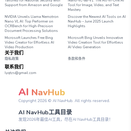
Tailored for National Security with
Nano-VL-8B-V1: The All-in-One AI
Support from Amazon and Google
Tool for Image, Video, and Text
Mastery
NVIDIA Unveils Llama Nemotron
Discover the Newest AI Tools on AI
Nano VL AI: Top Performer on
NavHub – June 2025 Launch
OCRBench for High-Precision
Highlights
Document Processing Solutions
Microsoft Launches Free Bing
Microsoft Bing Unveils Innovative
Video Creator for Effortless AI
Video Creation Tool for Effortless
Video Production
AI Video Generation
关于我们
隐私政策
条款和条件
联系我们
lyqtzs@gmail.com
AI
NavHub
Copyright
2026
© AI NavHub. All rights reserved.
AI NavHub工具目录
发现2026年最佳AI工具，尽在AI NavHub工具目录！