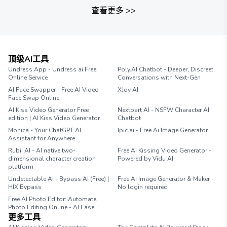
查看更多
>>
顶级AI工具
Undress.App - Undress ai Free
Poly.AI Chatbot - Deeper, Discreet
Online Service
Conversations with Next-Gen
AI Face Swapper - Free AI Video
XJoy AI
Face Swap Online
AI Kiss Video Generator Free
Nextpart AI - NSFW Character AI
edition | AI Kiss Video Generator
Chatbot
Monica - Your ChatGPT AI
Ipic.ai - Free Ai Image Generator
Assistant for Anywhere
Rubii AI - AI native two-
Free AI Kissing Video Generator -
dimensional character creation
Powered by Vidu AI
platform
Undetectable AI - Bypass AI (Free) |
Free AI Image Generator & Maker -
HIX Bypass
No login required
Free AI Photo Editor: Automate
Photo Editing Online - AI Ease
更多工具