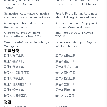
AI Kissing Video Generator:
The Complete AI Powered Stock
Personalized Romantic from
Research Platform | FinChat.io
Photos
GetInvoice | Automated AI Invoice
Free AI Photo Editor: Automate
and Receipt Management Software
Photo Editing Online - AI Ease
AI Passport Photo Maker Free
Appaca | Build and Ship your AI-
Online (no sign-up)
powered Apps in Minutes
AI Sentence | Free Online AI
SEO Title Generator | ROAST
Sentence Rewriter Tool 2024
TOOLS
Cerebro - AI-Powered Knowledge
Launch Your Startup in Days, Not
Management
Weeks | ShipFast
工具分类
最佳AI写作工具
最佳AI图像工具
最佳AI视频工具
最佳AI语音工具
最佳AI代码工具
最佳AI生产力工具
最佳AI生活助手工具
最佳AI商业工具
最佳AI营销工具
最佳AI检测工具
最佳AI聊天机器人工具
最佳AI教育工具
最佳AI设计工具
最佳AI提示工具
最佳AI大模型工具
最佳AI 3D工具
资源