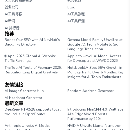
SEO反向链接目录
我的收藏
创业公司
Blog
AI工具博客
AI工具教程
AI新闻
AI工具评测
AI 排行榜
推荐
Boost Your SEO with AI NavHub’s
Gemma Model Family Unveiled at
Backlinks Directory
Google I/O: From Mobile to Sign
Language Translation
🌐 April 2025 Global AI Website
Apple to Unveil AI Model Access
Traffic Rankings
for Developers at WWDC 2025
The Top AI Tools of February 2025:
NotebookLM Sees 56% Growth in
Revolutionizing Digital Creativity
Monthly Traffic Over 6 Months: Key
Insights for AI Tools Enthusiasts
友情链接
AI Image Generator Hub
Random Address Generator
AI Headshot Generator
Marathon Pace Chart
最新文章
DeepSeek R1-0528 supports local
Introducing MiniCPM 4.0: Wallface
tool calls in OpenRouter.
AI's Edge Model Boosts
Performance by 220x
Anthropic Unveils AI Model
NVIDIA Unveils Llama-Nemotron-