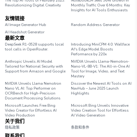
The Top AI Tools of February 2025:
NotebookLM Sees 56% Growth in
Revolutionizing Digital Creativity
Monthly Traffic Over 6 Months: Key
Insights for AI Tools Enthusiasts
友情链接
AI Image Generator Hub
Random Address Generator
AI Headshot Generator
Marathon Pace Chart
最新文章
DeepSeek R1-0528 supports local
Introducing MiniCPM 4.0: Wallface
tool calls in OpenRouter.
AI's Edge Model Boosts
Performance by 220x
Anthropic Unveils AI Model
NVIDIA Unveils Llama-Nemotron-
Tailored for National Security with
Nano-VL-8B-V1: The All-in-One AI
Support from Amazon and Google
Tool for Image, Video, and Text
Mastery
NVIDIA Unveils Llama Nemotron
Discover the Newest AI Tools on AI
Nano VL AI: Top Performer on
NavHub – June 2025 Launch
OCRBench for High-Precision
Highlights
Document Processing Solutions
Microsoft Launches Free Bing
Microsoft Bing Unveils Innovative
Video Creator for Effortless AI
Video Creation Tool for Effortless
Video Production
AI Video Generation
关于我们
隐私政策
条款和条件
联系我们