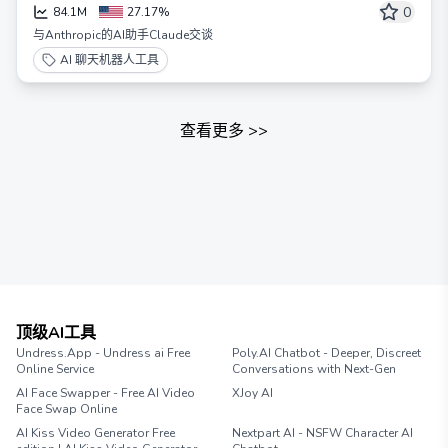
0
84.1M
27.17%
与Anthropic的AI助手Claude交谈
AI 聊天机器人工具
查看更多
>>
顶级AI工具
Undress.App - Undress ai Free
Poly.AI Chatbot - Deeper, Discreet
Online Service
Conversations with Next-Gen
AI Face Swapper - Free AI Video
XJoy AI
Face Swap Online
AI Kiss Video Generator Free
Nextpart AI - NSFW Character AI