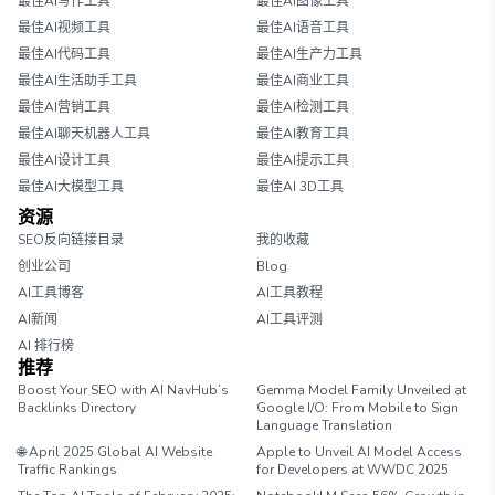
最佳AI写作工具
最佳AI图像工具
最佳AI视频工具
最佳AI语音工具
最佳AI代码工具
最佳AI生产力工具
最佳AI生活助手工具
最佳AI商业工具
最佳AI营销工具
最佳AI检测工具
最佳AI聊天机器人工具
最佳AI教育工具
最佳AI设计工具
最佳AI提示工具
最佳AI大模型工具
最佳AI 3D工具
资源
SEO反向链接目录
我的收藏
创业公司
Blog
AI工具博客
AI工具教程
AI新闻
AI工具评测
AI 排行榜
推荐
Boost Your SEO with AI NavHub’s
Gemma Model Family Unveiled at
Backlinks Directory
Google I/O: From Mobile to Sign
Language Translation
🌐 April 2025 Global AI Website
Apple to Unveil AI Model Access
Traffic Rankings
for Developers at WWDC 2025