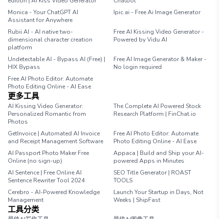
edition | AI Kiss Video Generator
Chatbot
Monica - Your ChatGPT AI
Ipic.ai - Free Ai Image Generator
Assistant for Anywhere
Rubii AI - AI native two-
Free AI Kissing Video Generator -
dimensional character creation
Powered by Vidu AI
platform
Undetectable AI - Bypass AI (Free) |
Free AI Image Generator & Maker -
HIX Bypass
No login required
Free AI Photo Editor: Automate
Photo Editing Online - AI Ease
更多工具
AI Kissing Video Generator:
The Complete AI Powered Stock
Personalized Romantic from
Research Platform | FinChat.io
Photos
GetInvoice | Automated AI Invoice
Free AI Photo Editor: Automate
and Receipt Management Software
Photo Editing Online - AI Ease
AI Passport Photo Maker Free
Appaca | Build and Ship your AI-
Online (no sign-up)
powered Apps in Minutes
AI Sentence | Free Online AI
SEO Title Generator | ROAST
Sentence Rewriter Tool 2024
TOOLS
Cerebro - AI-Powered Knowledge
Launch Your Startup in Days, Not
Management
Weeks | ShipFast
工具分类