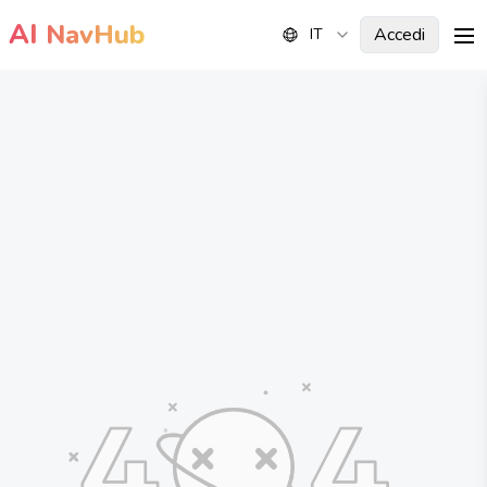
AI
NavHub
Accedi
IT
me